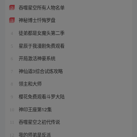
吞噬星空所有人物名单
2
神秘博士忏悔罗盘
3
徒弟都是女魔头第二季
4
星辰于我漫剧免费观看
5
开局激活神豪系统
6
神仙道3综合试炼攻略
7
领主和大师
8
樱花免费观看斗罗大陆
9
神印王座第12集
10
吞噬星空之初代传说
11
我的师弟是反派
12