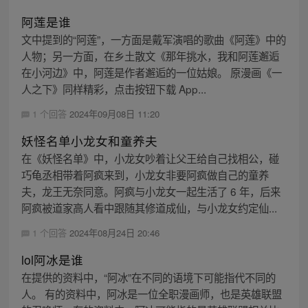
阿莲是谁
文中提到的“阿莲”，一方面是戴军演唱的歌曲《阿莲》中的
人物；另一方面，在乡土散文《那年挑水，我和阿莲邂逅
在小河边》中，阿莲是作者邂逅的一位姑娘。 原漫画《一
人之下》同样精彩，点击按钮下载 App...
1 个回答
2024年09月08日 11:20
妖怪名单小龙女和童养夫
在《妖怪名单》中，小龙女吵着让父王给自己找相公，碰
巧龟丞相带着阿疯来到，小龙女非要阿疯做自己的童养
夫，龙王无奈同意。阿疯与小龙女一起生活了 6 年，后来
阿疯被道家高人看中跟随其修道成仙，与小龙女约定仙...
1 个回答
2024年08月24日 20:46
lol阿冰是谁
在提供的资料中，“阿冰”在不同的语境下可能指代不同的
人。 有的资料中，阿冰是一位全职漫画师，也是英雄联盟