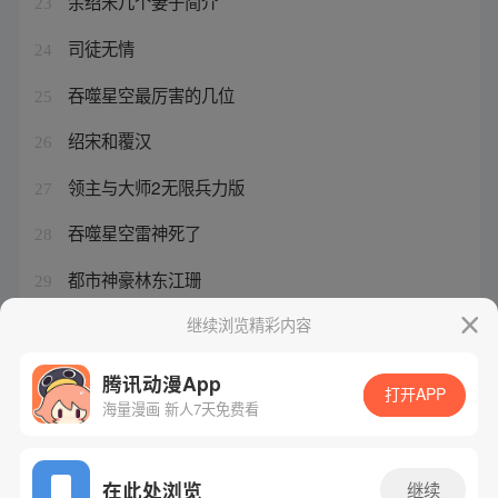
余绍宋几个妻子简介
23
司徒无情
24
吞噬星空最厉害的几位
25
绍宋和覆汉
26
领主与大师2无限兵力版
27
吞噬星空雷神死了
28
都市神豪林东江珊
29
开局就无敌了陈长生小说
继续浏览精彩内容
30
腾讯动漫App
打开APP
海量漫画 新人7天免费看
腾讯漫画
起点读书
QQ阅读
网站备案/许可证号：粤B2-20090059-5
在此处浏览
继续