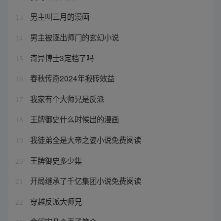
男主叫三月的漫画
13
男主被逐出师门的玄幻小说
14
奇异博士3定档了吗
15
春秋传奇2024年搬砖效益
16
我家有个大师兄是反派
17
王牌御史什么时候出的漫画
18
我徒弟全是大帝之姿小说免费阅读
19
王牌御史多少集
20
开局继承了千亿集团小说免费阅读
21
穿越反派大师兄
22