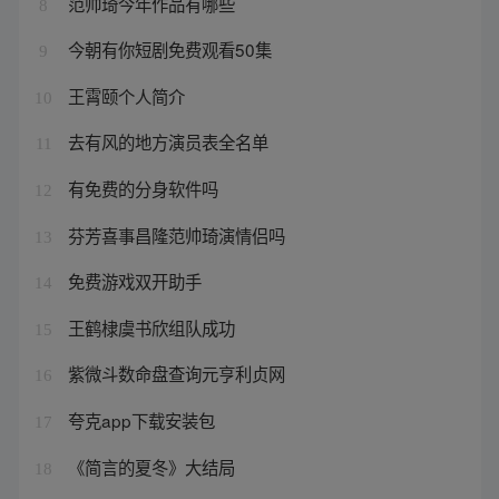
范帅琦今年作品有哪些
8
今朝有你短剧免费观看50集
9
王霄颐个人简介
10
去有风的地方演员表全名单
11
有免费的分身软件吗
12
芬芳喜事昌隆范帅琦演情侣吗
13
免费游戏双开助手
14
王鹤棣虞书欣组队成功
15
紫微斗数命盘查询元亨利贞网
16
夸克app下载安装包
17
《简言的夏冬》大结局
18