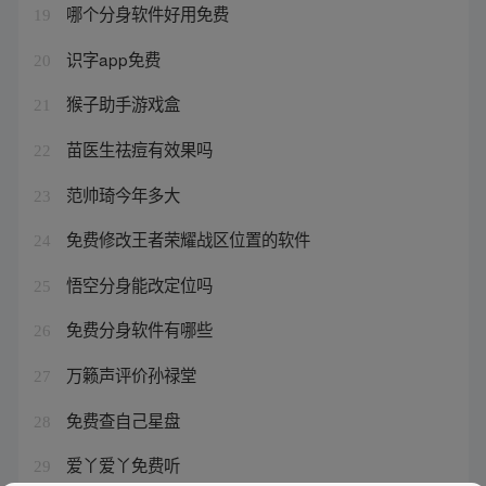
哪个分身软件好用免费
19
识字app免费
20
猴子助手游戏盒
21
苗医生祛痘有效果吗
22
范帅琦今年多大
23
免费修改王者荣耀战区位置的软件
24
悟空分身能改定位吗
25
免费分身软件有哪些
26
万籁声评价孙禄堂
27
免费查自己星盘
28
爱丫爱丫免费听
29