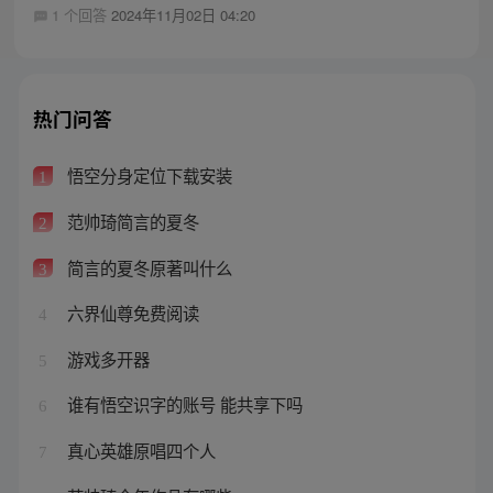
1 个回答
2024年11月02日 04:20
热门问答
悟空分身定位下载安装
1
范帅琦简言的夏冬
2
简言的夏冬原著叫什么
3
六界仙尊免费阅读
4
游戏多开器
5
谁有悟空识字的账号 能共享下吗
6
真心英雄原唱四个人
7