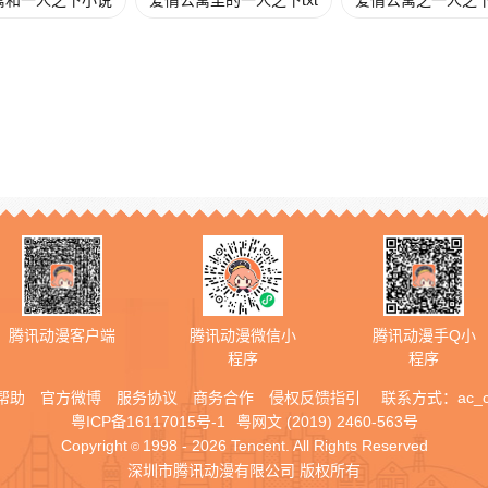
寓和一人之下小说
爱情公寓里的一人之下txt
爱情公寓之一人之下t
腾讯动漫客户端
腾讯动漫微信小
腾讯动漫手Q小
程序
程序
帮助
官方微博
服务协议
商务合作
侵权反馈指引
联系方式：
ac_
粤ICP备16117015号-1
粤网文 (2019) 2460-563号
Copyright
1998 - 2026 Tencent. All Rights Reserved
©
深圳市腾讯动漫有限公司 版权所有