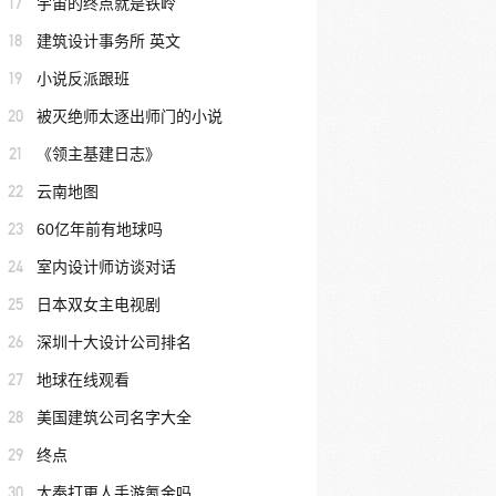
17
宇宙的终点就是铁岭
18
建筑设计事务所 英文
19
小说反派跟班
20
被灭绝师太逐出师门的小说
21
《领主基建日志》
22
云南地图
23
60亿年前有地球吗
24
室内设计师访谈对话
25
日本双女主电视剧
26
深圳十大设计公司排名
27
地球在线观看
28
美国建筑公司名字大全
29
终点
30
大奉打更人手游氪金吗