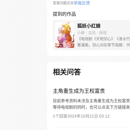
举报反馈
答案问题点击
提到的作品
狐妖小红娘
小新 · 古风 · 妖怪
【电视剧《天地剑心》《淮水竹
著漫画，剑心对应章节指路：39-
水对应章节指路272-301】 迷
妖，正太道士没节操。自古人妖
恋，千载孽缘一线牵。（每周周
新。）
相关问答
主角重生成为王权富贵
目前参考资料未涉及主角重生成为王权富贵
等待电视剧的同时，也可以点击下方链接来
1个回答
2024年10月21日 03:12