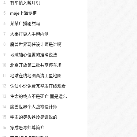
4
有车慎入戴耳机
5
maje上海专柜
6
某某广播剧甜吗
7
大奉打更人手游内测
8
魔兽世界现任设计师是谁啊
9
地球轴心位置的准确说法
10
北京开放第二批共享停车场
11
地球在线地图高清卫星地图
12
诛仙小说免费完整版在线观看
13
生命的终点不是死亡 而是遗忘
14
魔兽世界个人战袍设计师
15
宇宙的尽头铁岭是谁说的
16
穿成恶毒师尊简介