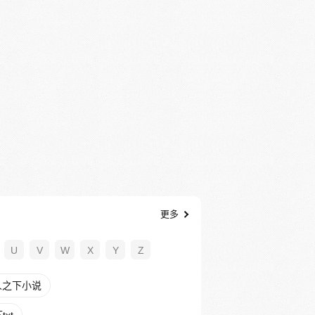
更多
U
V
W
X
Y
Z
人之下小说