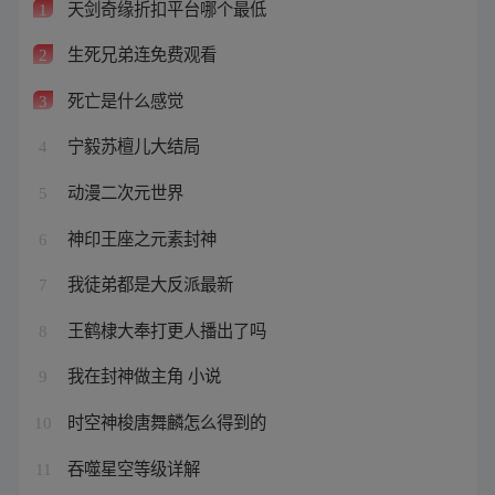
天剑奇缘折扣平台哪个最低
1
生死兄弟连免费观看
2
死亡是什么感觉
3
宁毅苏檀儿大结局
4
动漫二次元世界
5
神印王座之元素封神
6
我徒弟都是大反派最新
7
王鹤棣大奉打更人播出了吗
8
我在封神做主角 小说
9
时空神梭唐舞麟怎么得到的
10
吞噬星空等级详解
11