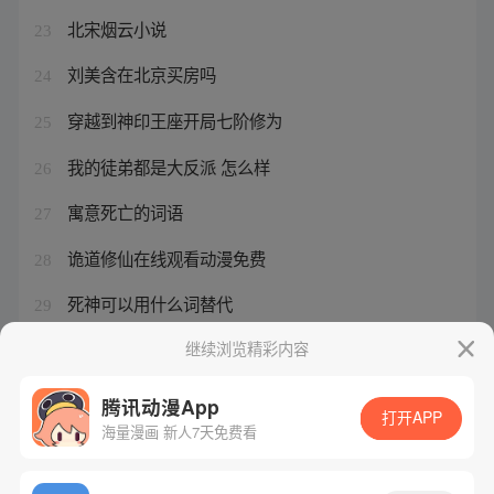
北宋烟云小说
23
刘美含在北京买房吗
24
穿越到神印王座开局七阶修为
25
我的徒弟都是大反派 怎么样
26
寓意死亡的词语
27
诡道修仙在线观看动漫免费
28
死神可以用什么词替代
29
动漫吞噬星空等级划分
继续浏览精彩内容
30
腾讯动漫App
打开APP
海量漫画 新人7天免费看
腾讯漫画
起点读书
QQ阅读