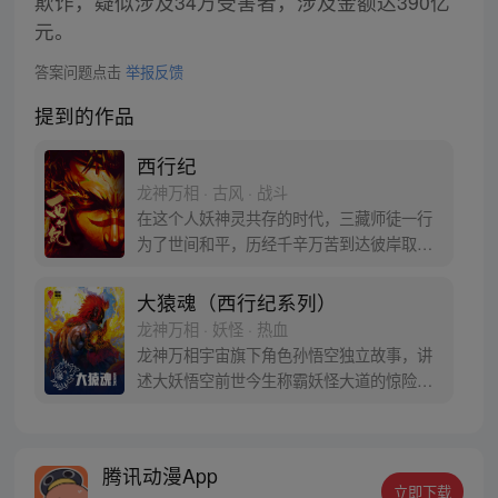
欺诈，疑似涉及34万受害者，涉及金额达390亿
元。
答案问题点击
举报反馈
提到的作品
西行纪
龙神万相 · 古风 · 战斗
在这个人妖神灵共存的时代，三藏师徒一行
为了世间和平，历经千辛万苦到达彼岸取
得“永恒之火”拯救苍生，可世间并没有因此
变得美好….随着阴谋慢慢揭露，暗魂四起,
大猿魂（西行纪系列）
为了让“永恒之火”重新归位，小狼妖白狼不
龙神万相 · 妖怪 · 热血
辞万难，找到唐三藏大法师，和他一起重新
龙神万相宇宙旗下角色孙悟空独立故事，讲
寻回徒弟们，组成全新“西行小队”，再度踏
述大妖悟空前世今生称霸妖怪大道的惊险历
上西行之旅……
程。 妖怪大道有自己的生存之道，某日，一
位猴妖因人类的祈愿从天而降，以鬼魈之名
响彻妖界，却因堕入暗魂无法再守护重要之
腾讯动漫App
人…六十年后，他再次破石而出，背负着守
立即下载