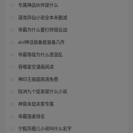
专属神品伙伴是什么
12
道诡异仙小说全本未删减
13
帝霸为什么要打终极征战
14
dnf神话装备能装备几件
15
帝霸等级为什么很混乱
16
吞噬星空漫画阅读
17
神印王座超高清免费
18
陆洲九个徒弟是什么小说
19
神昏末劫关索专属
20
帝霸强者排名
21
宁毅苏檀儿小说叫什么名字
22