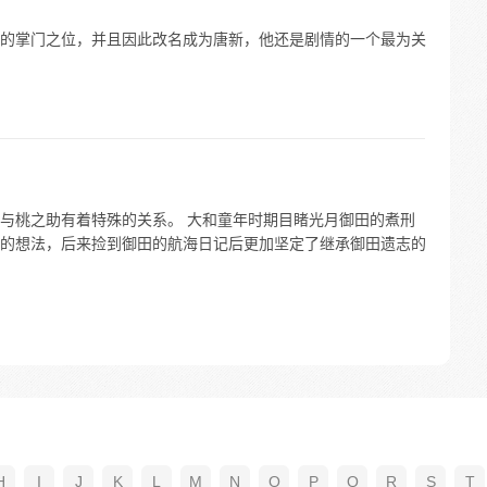
的掌门之位，并且因此改名成为唐新，他还是剧情的一个最为关
与桃之助有着特殊的关系。 大和童年时期目睹光月御田的煮刑
的想法，后来捡到御田的航海日记后更加坚定了继承御田遗志的
H
I
J
K
L
M
N
O
P
Q
R
S
T