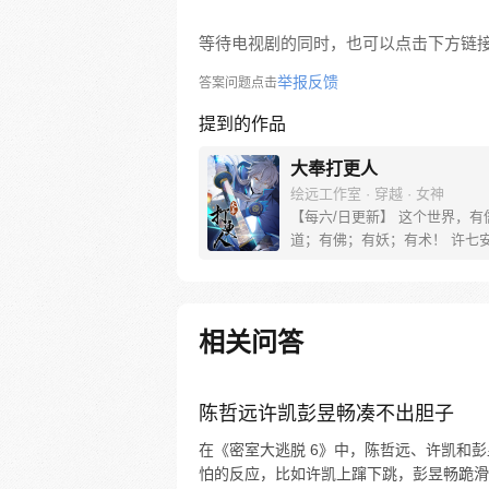
等待电视剧的同时，也可以点击下方链
举报反馈
答案问题点击
提到的作品
大奉打更人
绘远工作室 · 穿越 · 女神
【每六/日更新】 这个世界，有
道；有佛；有妖；有术！ 许七
来，发现自己身处囹圄，三日后
放边陲？！ 他起初的梦想只是
便在这个世界里当个富翁悠闲度
果…… 改编自阅文集团作者卖
相关问答
同名小说 QQ群号：799493374
陈哲远许凯彭昱畅凑不出胆子
在《密室大逃脱 6》中，陈哲远、许凯和
怕的反应，比如许凯上蹿下跳，彭昱畅跪滑