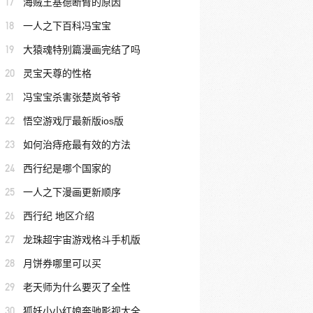
17
海贼王基德断臂的原因
18
一人之下百科冯宝宝
19
大猿魂特别篇漫画完结了吗
20
灵宝天尊的性格
21
冯宝宝杀害张楚岚爷爷
22
悟空游戏厅最新版ios版
23
如何治痔疮最有效的方法
24
西行纪是哪个国家的
25
一人之下漫画更新顺序
26
西行纪 地区介绍
27
龙珠超宇宙游戏格斗手机版
28
月饼券哪里可以买
29
老天师为什么要灭了全性
30
狐妖小小红娘奔驰影视大全