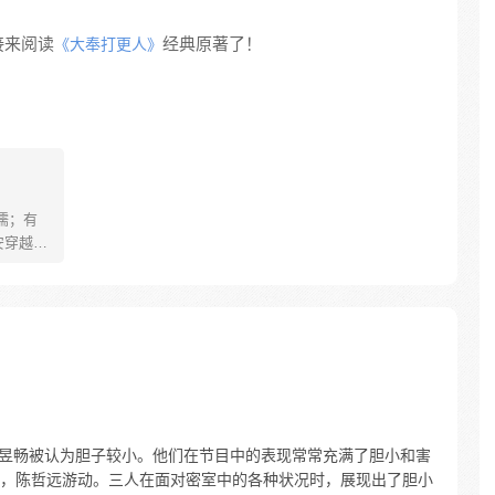
接来阅读
经典原著了！
《大奉打更人》
儒；有
安穿越醒
就要流
自保，顺
日，结
报小郎君
彭昱畅被认为胆子较小。他们在节目中的表现常常充满了胆小和害
，陈哲远游动。三人在面对密室中的各种状况时，展现出了胆小