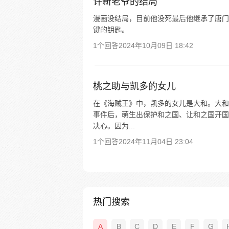
许新老爷的结局
漫画没结局，目前他没死最后他继承了唐门
键的钥匙。
1个回答
2024年10月09日 18:42
桃之助与凯多的女儿
在《海贼王》中，凯多的女儿是大和。大和
事件后，萌生出保护和之国、让和之国开国
决心。因为...
1个回答
2024年11月04日 23:04
热门搜索
A
B
C
D
E
F
G