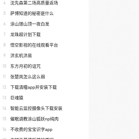
4
沈先森第二场高质量返场
5
萨博知道的秘密是什么
6
涂山璟山顶一夜白发
7
龙珠超计划下载
8
悟空影视的在线观看平台
9
洪玄机洪易
10
东方月初的诅咒
11
张楚岚怎么这么弱
12
下载清瞳app并安装下载
13
巨魂猿
14
智能云监控摄像头下载安装
15
催眠调教涂山狐妖np纯肉
16
不收费的宝宝识字app