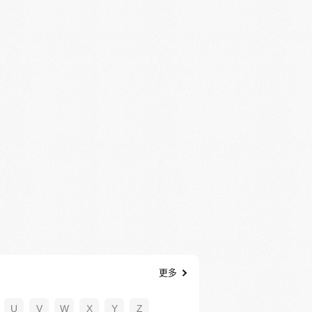
更多
U
V
W
X
Y
Z