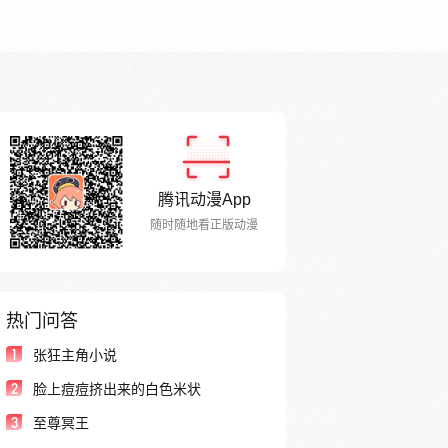
腾讯动漫App
随时随地看正版动漫
热门问答
1
张狂主角小说
2
脸上痘痘挤出来的白色米状
3
至尊冥王