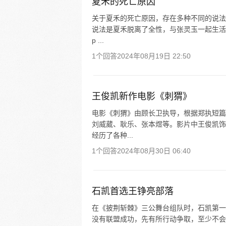
夏禾的死亡原因
关于夏禾的死亡原因，存在多种不同的说法
说法是夏禾脱离了全性，与张灵玉一起生活
p ...
1个回答
2024年08月19日 22:50
王俊凯新作电影《刺猬》
电影《刺猬》由顾长卫执导，根据郑执短篇
刘威葳、耿乐、张本煜等。影片中王俊凯饰
经历了各种...
1个回答
2024年08月30日 06:40
石凯首选王铮亮部落
在《披荆斩棘》三公舞台组队时，石凯第一
没有联盟成功，先有所行动争取，至少不会