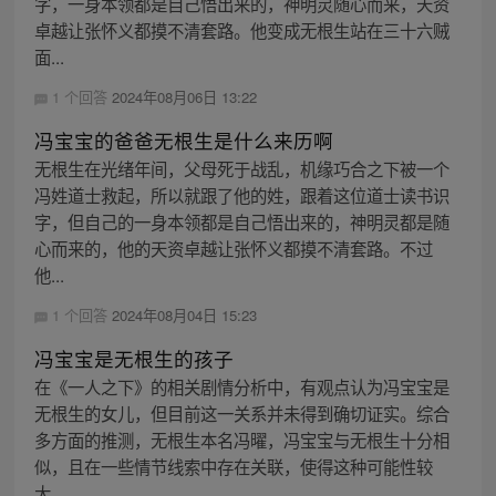
字，一身本领都是自己悟出来的，神明灵随心而来，天资
卓越让张怀义都摸不清套路。他变成无根生站在三十六贼
面...
1 个回答
2024年08月06日 13:22
冯宝宝的爸爸无根生是什么来历啊
无根生在光绪年间，父母死于战乱，机缘巧合之下被一个
冯姓道士救起，所以就跟了他的姓，跟着这位道士读书识
字，但自己的一身本领都是自己悟出来的，神明灵都是随
心而来的，他的天资卓越让张怀义都摸不清套路。不过
他...
1 个回答
2024年08月04日 15:23
冯宝宝是无根生的孩子
在《一人之下》的相关剧情分析中，有观点认为冯宝宝是
无根生的女儿，但目前这一关系并未得到确切证实。综合
多方面的推测，无根生本名冯曜，冯宝宝与无根生十分相
似，且在一些情节线索中存在关联，使得这种可能性较
大...