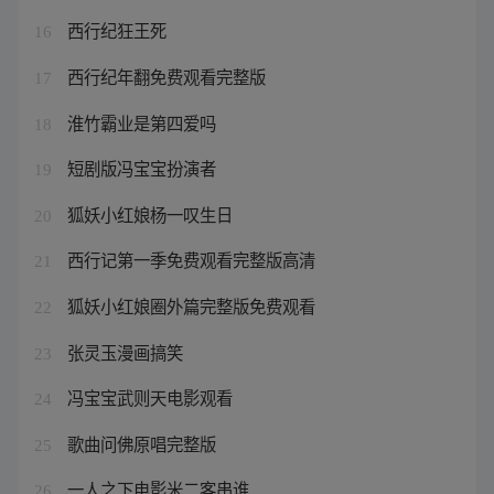
西行纪狂王死
16
西行纪年翻免费观看完整版
17
淮竹霸业是第四爱吗
18
短剧版冯宝宝扮演者
19
狐妖小红娘杨一叹生日
20
西行记第一季免费观看完整版高清
21
狐妖小红娘圈外篇完整版免费观看
22
张灵玉漫画搞笑
23
冯宝宝武则天电影观看
24
歌曲问佛原唱完整版
25
一人之下电影米二客串谁
26