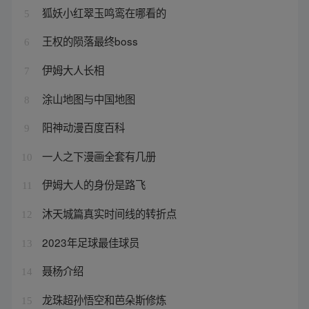
狐妖小红翠玉鸣鸾在哪看的
5
王权的陨落最终boss
6
伊姆大人长相
7
涂山地图与中国地图
8
阳神动漫百度百科
9
一人之下漫画全套有几册
10
伊姆大人的身份是路飞
11
沐天城篇真实时间线的转折点
12
2023年足球最佳球员
13
聂杨介绍
14
龙珠超孙悟空和芭朵斯修炼
15