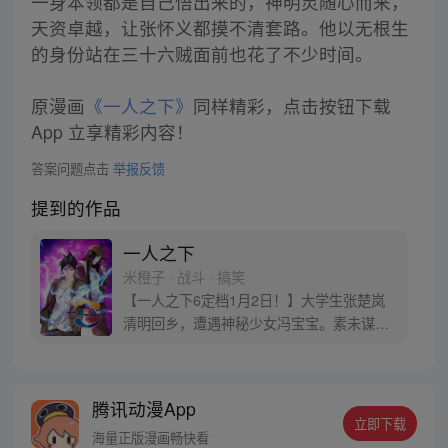
一身本领都是自己悟出来的，神明灵随心而来，
天资卓越，让张怀义都摸不清套路。他以无根生
的身份站在三十六贼面前也花了不少时间。
原漫画
《一人之下》
同样精彩，点击按钮下载
App 立享精彩内容！
答案问题点击
举报反馈
提到的作品
一人之下
米橙子 · 战斗 · 搞笑
【一人之下6定档1月2日！】大学生张楚岚
清明回乡，遭遇神秘少女冯宝宝。素未谋面
的冯宝宝却对张楚岚异常熟悉，并将其带去
自己打工的快递公司。为了帮冯宝宝寻找她
的身世，也为了查清自己与爷爷身上的秘
腾讯动漫App
密，张楚岚的生活被彻底颠覆，与冯宝宝一
立即下载
同踏上“异人”之旅。
海量正版漫画畅快看