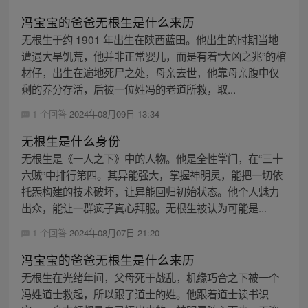
冯宝宝的爸爸无根生是什么来历
无根生于约 1901 年出生在陕西蓝田。他出生的时期当地
遭遇大旱饥荒，他并非正常婴儿，而是有着“大凶之兆”的棺
材仔，出生在遍地死尸之处，母亲去世，他靠母亲腹中仅
剩的养分存活，后被一位姓冯的老道所救，取...
1 个回答
2024年08月09日 13:34
无根生是什么身份
无根生是《一人之下》中的人物。他是全性掌门，在“三十
六贼”中排行第四。其异能强大，掌握神明灵，能把一切依
托炁构建的技术破坏，让异能回归初始状态。他个人魅力
出众，能让一群疯子真心拜服。无根生被认为可能是...
1 个回答
2024年08月07日 21:20
冯宝宝的爸爸无根生是什么来历
无根生在光绪年间，父母死于战乱，机缘巧合之下被一个
冯姓道士救起，所以跟了道士的姓。他跟着道士读书识