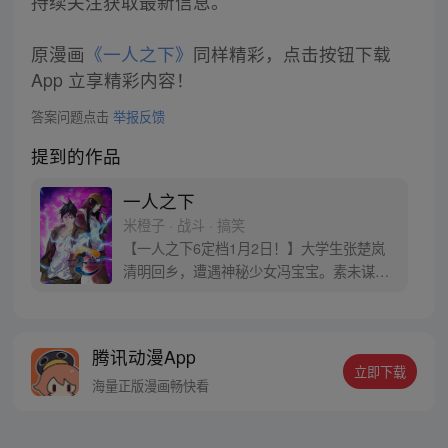
持续关注获取最新信息。
原漫画
《一人之下》
同样精彩，点击按钮下载
App 立享精彩内容！
答案问题点击
举报反馈
提到的作品
一人之下
米橙子 · 战斗 · 搞笑
【一人之下6定档1月2日！】大学生张楚岚
清明回乡，遭遇神秘少女冯宝宝。素未谋面
的冯宝宝却对张楚岚异常熟悉，并将其带去
自己打工的快递公司。为了帮冯宝宝寻找她
的身世，也为了查清自己与爷爷身上的秘
腾讯动漫App
密，张楚岚的生活被彻底颠覆，与冯宝宝一
立即下载
同踏上“异人”之旅。
海量正版漫画畅快看