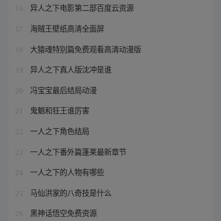
异人之下电影第二部百度云资源
16
海贼王壁纸高清全面屏
17
大猿魂特别篇免费观看高清动漫版
18
异人之下真人版沈冲是谁
19
冯宝宝最后结局动漫
20
鬼魈和狂王谁厉害
21
一人之下角色结局
22
一人之下番外篇蓬莱最新章节
23
一人之下的人物有哪些
24
马仙洪家的八奇技是什么
25
黑神话悟空免费资源
26