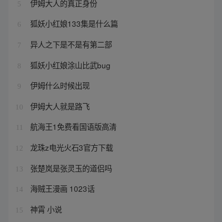
伊姆大人的真正身份
5
狐妖小红娘133集是什么篇
6
异人之下是不是有第二部
7
狐妖小红娘涂山比武bug
8
伊姆什么时候出现
9
伊姆大人就是路飞
10
航海王1免费看国语版高清
11
龙珠z电光火石3官方下载
12
张楚岚是张灵玉的道侣吗
13
海贼王漫画 1023话
14
神霄 小说
15