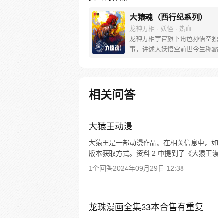
大猿魂（西行纪系列）
龙神万相 · 妖怪 · 热血
龙神万相宇宙旗下角色孙悟空独
事，讲述大妖悟空前世今生称霸
道的惊险历程。 妖怪大道有自
之道，某日，一位猴妖因人类的
天而降，以鬼魈之名响彻妖界，
入暗魂无法再守护重要之人…六
相关问答
后，他再次破石而出，背负着守
的希望和信念打败了妖怪大道的
成为猴群之王，但故事仍在继续
大猿王动漫
大猿王是一部动漫作品。在相关信息中，如资料
版本获取方式。资料 2 中提到了《大猿王
1个回答
2024年09月29日 12:38
龙珠漫画全集33本合售有重复