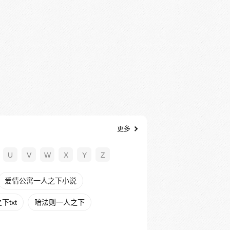
更多
U
V
W
X
Y
Z
爱情公寓一人之下小说
txt
暗法则一人之下