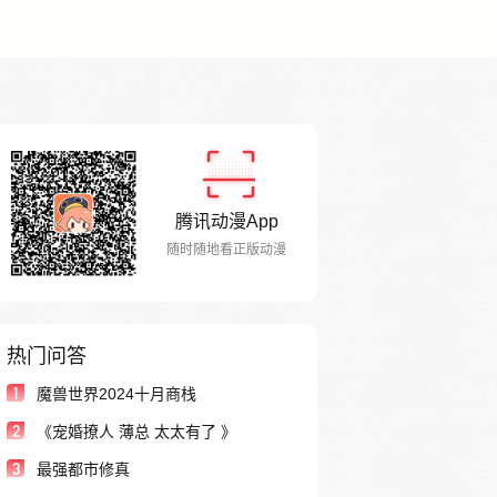
腾讯动漫App
随时随地看正版动漫
热门问答
1
魔兽世界2024十月商栈
2
《宠婚撩人 薄总 太太有了 》
3
最强都市修真