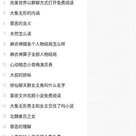
4
完美世界以群聊方式打开免费阅读
5
大象无形的内涵
6
罪恶的含义
7
木然怎么读
8
麻衣神婿各个人物结局怎么样
9
麻衣神算子全部人物结局
10
心动暗恋小青梅演员表
11
大叔的娇纵
12
修仙聊天群女主角叫什么名字
13
裴崇文许欢颜小说免费阅读
14
大象无形男主和女主交往了吗小说
15
北魏崔氏之女
16
罪恶的理解