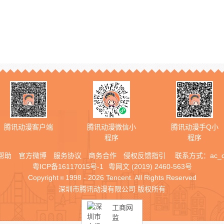
腾讯动漫客户端
腾讯动漫微信小
腾讯动漫手Q小
程序
程序
帮助
官方微博
服务协议
商务合作
侵权反馈指引
联系方式：
ac_
粤ICP备16117015号-1
粤网文 (2019) 2460-563号
Copyright
1998 - 2026 Tencent. All Rights Reserved
©
深圳市腾讯动漫有限公司 版权所有
工商网
监