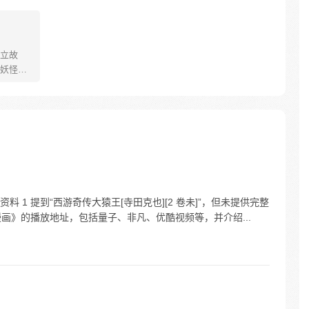
立故
妖怪大
己的生存
祈愿从
却因堕
十年
护族人
霸主，
…
 1 提到“西游奇传大猿王[寺田克也][2 卷未]”，但未提供完整
漫画》的播放地址，包括量子、非凡、优酷视频等，并介绍...