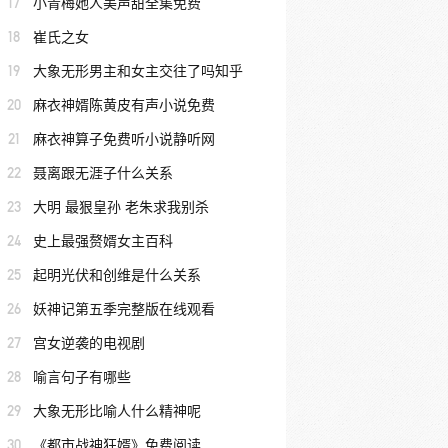
17
小青梅她人美声甜全集免费
18
崔氏之女
19
大象无形男主和女主交往了吗知乎
20
麻衣神婿陈黄皮有声小说免费
21
麻衣神算子免费听小说静听网
22
聂离跟无涯子什么关系
23
大明 最狠皇孙 老朱求我别杀
24
史上最强赘婿女主百科
25
起明光伏和创维是什么关系
26
妖神记第五季完整版在线观看
27
宫女逆袭的电视剧
28
喻言句子有哪些
29
大象无形比喻人什么精神呢
30
《都市战神狂婿》免费阅读