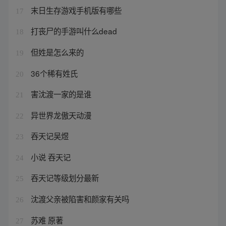
末日生存游戏手机版有哪些
17
打丧尸的手游叫什么dead
18
但姓是怎么来的
19
36个稀有姓氏
20
害沈渡一家的是谁
21
异世界龙傲天动漫
22
吞天记吴煜
23
小说 吞天记
24
吞天记等级划分最新
25
沈渡父亲被陷害和颜家有关吗
26
苏难 原著
27