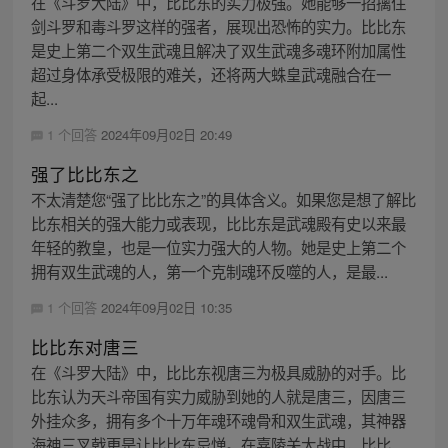
在《斗罗大陆》中，比比东的实力极强。她能够一招擒住
剑斗罗和毒斗罗这样的强者，展现出恐怖的实力。比比东
是史上第二个双生武魂且解决了双生武魂多魂环附加属性
超过身体承受极限的难关，还将两大蛛皇武魂融合在一
起...
1 个回答
2024年09月02日 20:49
强了比比东之
不太清楚您“强了比比东之”的具体含义。如果您是想了解比
比东相关的强大能力或表现，比比东是武魂殿有史以来最
年轻的教皇，也是一位实力强大的人物。她是史上第二个
拥有双生武魂的人，第一个克制魂环反噬的人，是最...
1 个回答
2024年09月02日 10:35
比比东对唐三
在《斗罗大陆》中，比比东视唐三为极具威胁的对手。比
比东认为天斗帝国有实力威胁到她的人就是唐三，因唐三
外挂众多，拥有多个十万年魂环魂骨和双生武魂，其神器
海神三叉戟更是让比比东忌惮。在嘉陵关大战中，比比