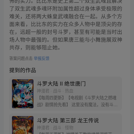
怖的实力。比比东是史上第二个双生武魂且解决
了双生武魂多魂环附加属性超过身体承受极限的
难关，还将两大蛛皇武魂融合在一起。从多个方
面来看，比比东的实力在众多人物中是顶尖的存
在，远超一般的封号斗罗，甚至有可能是当时出
场人物中最强的。但如果唐三能与小舞施展双神
共存，则能够阻止她。
答案问题点击
举报反馈
提到的作品
斗罗大陆 II 绝世唐门
神漫君 · 战斗 · 热血
【每周四更新】【电视剧《斗罗大陆之燃魂
战》剧情抢先看】 这里没有魔法，没有斗
气，没有武术，却有武魂。 唐门创立万年之
后的斗罗大陆上，唐门式微，一代天骄霍雨
斗罗大陆 第三部 龙王传说
浩横空出世，一切的神奇都将一一展现。 唐
神漫君 · 战斗 · 怪物
门暗器能否重振雄风，唐门能否重现辉煌，