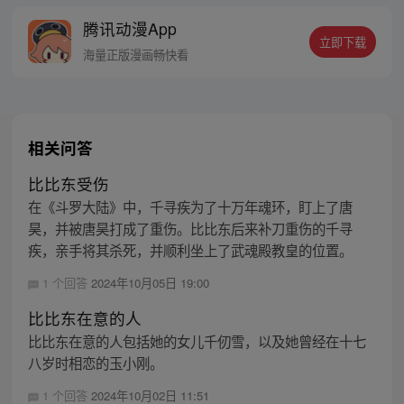
能更胜一筹？这是属于唐门的一场众神之
腾讯动漫App
战！
立即下载
海量正版漫画畅快看
相关问答
比比东受伤
在《斗罗大陆》中，千寻疾为了十万年魂环，盯上了唐
昊，并被唐昊打成了重伤。比比东后来补刀重伤的千寻
疾，亲手将其杀死，并顺利坐上了武魂殿教皇的位置。
1 个回答
2024年10月05日 19:00
比比东在意的人
比比东在意的人包括她的女儿千仞雪，以及她曾经在十七
八岁时相恋的玉小刚。
1 个回答
2024年10月02日 11:51