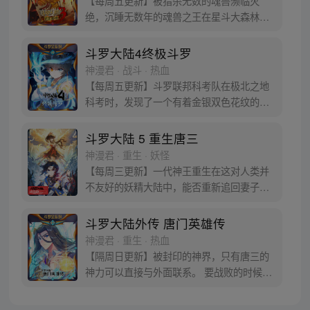
【每周五更新】被猎杀无数的魂兽濒临灭
一切尽绝世唐门！
绝，沉睡无数年的魂兽之王在星斗大森林最
后的净土苏醒，复仇之战暗云密布。当“废武
魂”遇上执着而顽强的少年唐舞麟，万众瞩目
斗罗大陆4终极斗罗
的武魂传奇将再次被书写。我们不期待奇
神漫君 · 战斗 · 热血
迹，但要给奇迹一个机会。
【每周五更新】斗罗联邦科考队在极北之地
科考时，发现了一个有着金银双色花纹的
蛋。他们探查后发现里面居然有生命迹象，
于是赶忙将其带回研究所进行孵化。蛋孵化
斗罗大陆 5 重生唐三
出来了，可孵出来的是一个婴儿，一个和人
神漫君 · 重生 · 妖怪
类一模一样的孩子；与此同时，联邦研究所
【每周三更新】一代神王重生在这对人类并
正在解冻一名银色长发女子，而一名蓝发青
不友好的妖精大陆中，能否重新追回妻子。
年则在海滨被人发现
千奇百怪的妖神变又会带给他怎样的重生之
路？尽在一代神王至情追妻之旅，斗罗大陆
斗罗大陆外传 唐门英雄传
第五部，重生唐三!
神漫君 · 重生 · 热血
【隔周日更新】被封印的神界，只有唐三的
神力可以直接与外面联系。 要战败的时候，
从遥远的斗罗大陆…神界，瞬间翻盘！ 众神
之战，谁与争锋？ 当主角光环碰到一起，谁