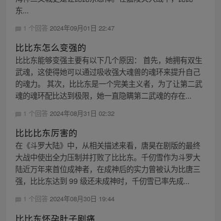
东...
1 个回答
2024年09月01日 22:47
比比东怎么变强的
比比东能够变强主要有以下几个原因： 首先，她拥有双生
武魂，这使得她可以通过吸收强大魂兽的魂环来提升自己
的魂力。 其次，比比东是一个完美主义者，为了让第二武
魂的魂环配比达到极限，她一直隐瞒第二武魂的存在...
1 个回答
2024年08月31日 02:32
比比比东厉害的
在《斗罗大陆》中，从相关描述来看，唐昊在剧版的最终
大战中使出全力压制并打败了比比东。千仞雪作为斗罗大
陆近万年来首位成神者，在成神后的实力曾被认为比唐三
强，比比东达到 99 级还未成神时，千仞雪已率先成...
1 个回答
2024年08月30日 19:44
比比东怀孕肚子剧痛