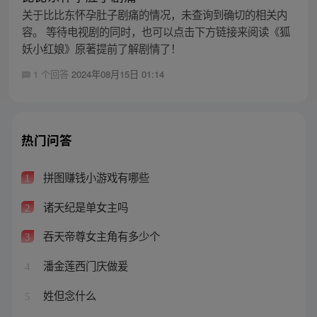
关于比比东怀孕肚子剧痛的情况，未查询到确切的相关内
容。 等待电视剧的同时，也可以点击下方链接来阅读《狐
妖小红娘》原著提前了解剧情了！
1 个回答
2024年08月15日 01:14
热门问答
拼图赚钱小游戏有哪些
1
诸天纪是单女主吗
2
吞天帝尊女主角有多少个
3
潘金莲西门庆做爰
4
姓但念什么
5