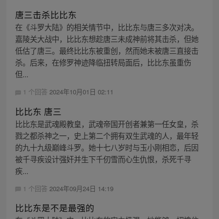
唐三击杀比比东
在《斗罗大陆》的相关情节中，比比东与唐三多次对决。
嘉陵关大战中，比比东想趁唐三未成神前将其击杀，但她
低估了唐三。最终比比东被重创，然而她未被唐三直接击
杀。后来，在修罗神迹降临扭转局面后，比比东虽重伤
但...
1 个回答
2024年10月01日 02:11
比比东 唐三
比比东是武魂殿教皇，武魂帝国开创者兼第一任女皇，杀
戮之都杀神之一，史上第二个拥有双生武魂的人，最年轻
的九十九级巅峰斗罗。她十七八岁时与玉小刚相恋，后因
被千寻疾设计强奸并生下千仞雪而心生仇恨，杀死千寻
疾...
1 个回答
2024年09月24日 14:19
比比东是不是最强的