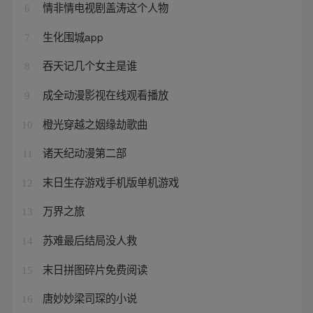
情非情电视剧盖涛这个人物
6
生化围城app
7
吞天记几个女主是谁
8
成全动漫影视在线观看播放
9
橙光穿越之姻缘劫歌曲
10
诸天纪动漫第二部
11
末日生存游戏手机版单机游戏
12
万界之旅
13
苏难最后结局没人救
14
末日拼图碎片免费阅读
15
唐妙妙梁司琛的小说
16