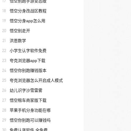
17
悟空别跑手游变态版
18
悟空分身改战区教程
19
悟空分身app怎么用
20
悟空别走开
21
洪恩数学
22
小学生认字软件免费
23
夸克浏览器app下载
24
悟空你别跑赚钱版本
25
夸克浏览器怎么开启成人模式
26
幼儿识字沙雪雷雾
27
悟空租车商家版下载
28
苹果手机分身功能在哪
29
悟空你别跑可以赚钱吗
30
免费认字软件 全免费