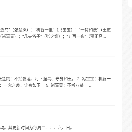
遛鸟”（张楚岚）；“机智一批”（冯宝宝）；“一贫如洗”（王道
诸葛青）；“凡夫俗子”（张之维）；“五百一夜”（贾正亮...
张楚岚：不摇碧莲、月下遛鸟、守身如玉。 2. 冯宝宝：机智一
玉：一念之差、守身如玉。 5. 诸葛青：不听八卦。 ...
动。其更新时间为每周二、四、六、日。