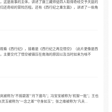
，这是故事的主体，讲述了唐三藏师徒四人取得奇经交予天庭的
归还奇经的冒险历程。还有《西行纪之重生篇》，讲述了一些角
观看《西行纪》，接着是《西行纪之再见悟空》（此片更像是西
，主要交代了悟空被镇压在南海的原因以及当时如来为啥不
被称为“不摇碧莲”“月下遛鸟”；冯宝宝被称为“机智一批”；王也
灵玉被称为“一念之差”“守身如玉”；张之维被称为“凡夫...