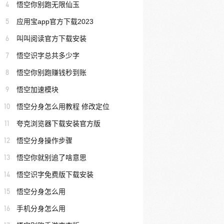
4
悟空你别跑无限仙玉
5
应用宝app官方下载2023
6
叫叫阅读官方下载安装
7
悟空识字总共多少字
8
悟空你别跑赚钱秒到账
9
悟空加速模块
10
悟空分身怎么用教程 修改定位
11
夸克浏览器下载安装官方版
12
悟空分身操作步骤
13
悟空你就别追了啥意思
14
悟空识字免费版下载安装
15
悟空分身怎么用
16
手机分身怎么用