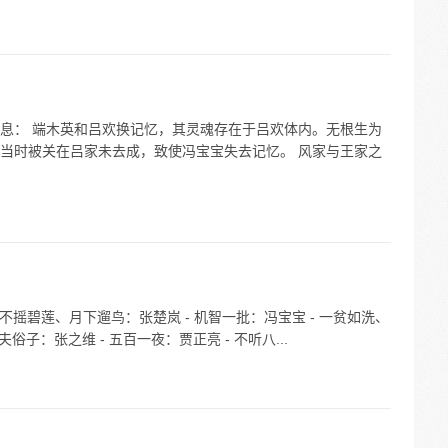
息： 端木英和吕欢换记忆，其灵魂存在于吕欢体内。无根生为
当时被关在吕家未去成，致使冯宝宝失去记忆。 风家与王家之
不摇碧莲、月下遛鸟：张楚岚 - 机智一批：冯宝宝 - 一贫如洗、
俗子：张之维 - 五百一夜：贾正亮 - 不听八...