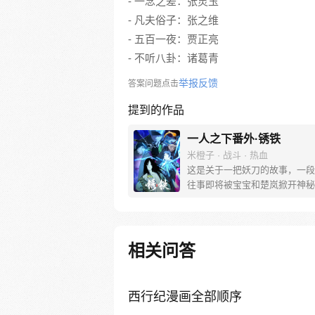
- 一念之差：张灵玉
- 凡夫俗子：张之维
- 五百一夜：贾正亮
- 不听八卦：诸葛青
举报反馈
答案问题点击
提到的作品
一人之下番外·锈铁
米橙子 · 战斗 · 热血
这是关于一把妖刀的故事，一段
往事即将被宝宝和楚岚掀开神秘
纱。
相关问答
西行纪漫画全部顺序