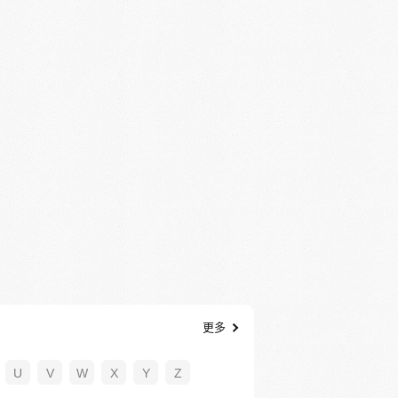
更多
U
V
W
X
Y
Z