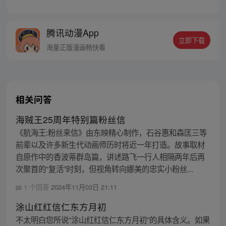
章节指路272-301】 迷糊萝莉小狐妖，正太
道士没节操。自古人妖生死恋，千载孽缘一
线牵。（每周周四更新。）
腾讯动漫App
立即下载
海量正版漫画畅快看
相关问答
海贼王25周年特别篇粉丝信
《航海王:粉丝来信》由东映精心制作，石谷惠和森匡三等
前辈以及许多新生代动画师历时将近一年打造。故事取材
自原作中的香波蒂群岛篇，讲述路飞一行人相隔两年后再
次聚首的“复活”时刻，但视角转向娜美的忠实小粉丝...
1 个回答
2024年11月03日 21:11
涂山红红信仁东方月初
不太明白您所说“涂山红红信仁东方月初”的具体含义。如果