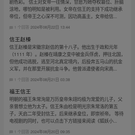
剧色彩。 信王对女帝一往情深，甘愿为她夺权篡位、肝脑
涂地，哪怕明知是被利用。女帝在信王的支持下成功继承
帝位，但帝王之心深不可测，因功高盖主，女帝给信...
1 个回答
2024年08月22日 13:44
信王赵榛
信王赵榛是宋徽宗赵佶的第十八子。他出生于政和元年
（1111 年）。赵榛在靖康之变中被金兵俘虏，押往北国，
但他成功逃脱，逃至河北真定境内，后投奔五马山的抗金
义军，并在那里开展抗金斗争。他曾派遣使者向宋高...
1 个回答
2024年08月21日 03:38
福王信王
明朝的福王朱常洵是万历皇帝朱翊均极为宠爱的儿子，父
亲曾想立他为太子。信王朱由检是明光宗朱常洛的第五
子，天启二年受封信王，后来继承皇位，即崇祯帝。 等待
电视剧的同时，也可以点击下方链接来阅读《狐妖小...
1 个回答
2024年08月20日 09:35