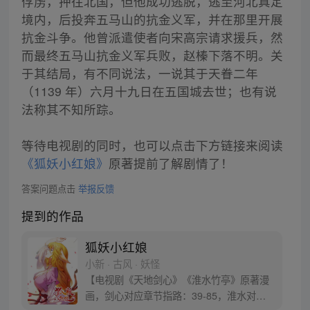
俘虏，押往北国，但他成功逃脱，逃至河北真定
境内，后投奔五马山的抗金义军，并在那里开展
抗金斗争。他曾派遣使者向宋高宗请求援兵，然
而最终五马山抗金义军兵败，赵榛下落不明。关
于其结局，有不同说法，一说其于天眷二年
（1139 年）六月十九日在五国城去世；也有说
法称其不知所踪。
等待电视剧的同时，也可以点击下方链接来阅读
《狐妖小红娘》
原著提前了解剧情了！
答案问题点击
举报反馈
提到的作品
狐妖小红娘
小新 · 古风 · 妖怪
【电视剧《天地剑心》《淮水竹亭》原著漫
画，剑心对应章节指路：39-85，淮水对应