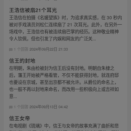
王浩信被扇21个耳光
王浩信在拍摄《名媛望族》时，为追求真实感，在 30 秒内
被对手戏演员刘松仁连续扇了 21 次耳光。此外，在另外一
场戏中，王浩信也有被连续扇巴掌的经历。这种敬业精神
令人钦佩，但也引发了内娱和网友的广泛关...
1 个回答
2024年09月22日 21:33
信王的封地
在明朝，朱由检被封为信王后没有封地。明朝自朱棣之
后，藩王开始被严格看管，不仅不能获得封地，就连府邸
也要设在京城，甚至出京都不被允许。从爵位的命名上，
也一般不再以封地来命名，而改用一些积极向上或吉祥如
意...
1 个回答
2024年09月13日 04:42
信王女帝
在电视剧《琉璃》中，信王与女帝的故事充满了曲折和悲