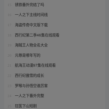
锈铁番外完结了吗
15
一人之下主线时间线
16
海盗传奇中文版下载
17
西行纪第二季46集在线观看
18
海贼王人物全名大全
19
元尊是哪年写的
20
航海王动漫97集在线观看
21
西行纪傲雪的成长
22
罗喉与孙悟空谁厉害
23
一人之下番外完整
24
狂医下山短剧
25