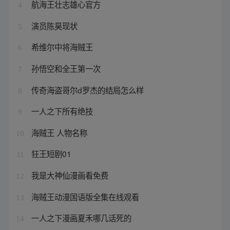
航海王壮志雄心官方
4
演员陈昊现状
5
希维尔中将海贼王
6
孙悟空和全王第一次
7
传奇海盗哥尔d罗杰的结局怎么样
8
一人之下所有绝技
9
海贼王 人物名称
10
狂王短剧01
11
我是大神仙漫画看免费
12
海贼王动漫国语版全集在线观看
13
一人之下漫画夏禾哪几话死的
14