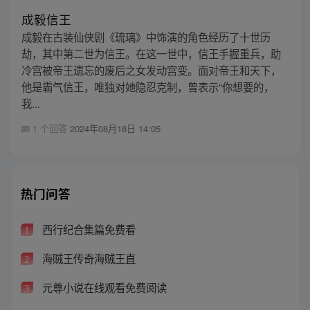
成毅信王
成毅在古装仙侠剧《琉璃》中饰演的角色经历了十世历
劫，其中第二世为信王。在这一世中，信王手握重兵，助
冷宫被帝王遗忘的废后之女发动宫变。面对帝王和天下，
他是霸气信王，唯独对她隐忍克制，曾表示“你想要的，
我...
1 个回答
2024年08月18日 14:05
热门问答
西行纪合集篇免费看
1
海贼王传奇海贼王直
2
元尊小说在线观看免费阅读
3