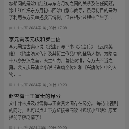
您想问的是涂山红红与东方月初之间的关系及信任问题，
涂山红红把东方月初带回涂山悉心教导，虽最初目的是为
了利用东方灵血拯救苦情树，但在相处过程中产生了...
1 个回答
2024年10月03日 17:08
李元霸裴元庆和罗士信
李元霸是古典小说《说唐》与评书《兴唐传》《瓦岗英
雄》《隋唐演义传》及其衍生作品中的登场人物，为隋唐
十八条好汉之首，天生神力，善使双锤，有万夫不当之
勇。裴元庆是演义小说《说唐全传》和《兴唐传》中的人
物，...
1 个回答
2024年10月01日 19:23
赵雪梅十王富贵的缘分
文中并未提及赵雪梅与王富贵之间存在缘分。 等待电视剧
的同时，也可以点击下方链接来阅读《狐妖小红娘》原著
提前了解剧情了！
1 个回答
2024年09月29日 00:29