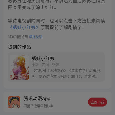
救苏苏在她头顶写符，不慎沾到血后苏苏在纯质
阳炎里变成了涂山红红。
等待电视剧的同时，也可以点击下方链接来阅读
《狐妖小红娘》
原著提前了解剧情了！
答案问题点击
举报反馈
提到的作品
狐妖小红娘
小新 · 古风 · 妖怪
【电视剧《天地剑心》《淮水竹亭》原著漫
画，剑心对应章节指路：39-85，淮水对应
章节指路272-301】 迷糊萝莉小狐妖，正太
道士没节操。自古人妖生死恋，千载孽缘一
线牵。（每周周四更新。）
腾讯动漫App
立即下载
海量正版漫画畅快看