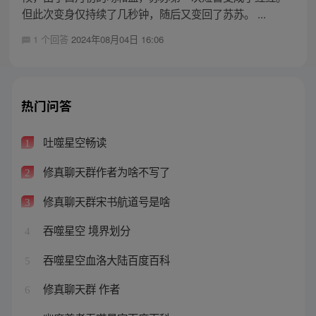
但此次变身仅持续了几秒钟，随后又变回了苏苏。 ...
1 个回答
2024年08月04日 16:06
热门问答
吐噬星空畅读
1
修真聊天群作者为啥不写了
2
修真聊天群宋书航道号是啥
3
吞噬星空 境界划分
4
吞噬星空血洛大陆百度百科
5
修真聊天群 作者
6