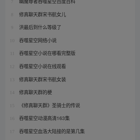
幽魔尊者吞噬星空百度百科
7
修真聊天群宋书航女儿
8
洪最后到什么等级了
9
吞噬星空网络小说
10
吞噬星空小说在哪看完整版
11
吞噬星空小说在线观看
12
修真聊天群宋书航女装
13
修真聊天群的梗
14
《修真聊天群》圣骑士的传说
15
吞噬星空动漫高清163集
16
吞噬星空血洛大陆接的是第几集
17