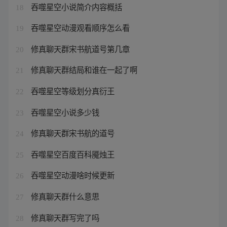
吞噬星空小说简介内容概括
18
吞噬星空动漫观看顺序怎么看
19
修真聊天群宋书航道号第几章
20
修真聊天群结局和谁在一起了啊
21
吞噬星空等级划分真衍王
22
吞噬星空小说多少钱
23
修真聊天群宋书航的道号
24
吞噬星空百度百科魇烛王
25
吞噬星空动漫啥时候更新
26
修真聊天群什么意思
27
修真聊天群写完了吗
28