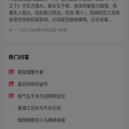
之下》中实力强大。能长生不老，身体恢复能力超强，炁
量无人能比，自愈能力突出，还会“埋人”。但她的实力发挥
会受到多种因素影响，比如是否被偷袭等。综合来看...
1 个回答
2024年07月25日 19:58
热门问答
谢宣城集作者
1
皇后好听的谥号
2
炼气五千年方羽境界划分
3
青海之功许与不许之间
4
琅琊榜原班人马再续前缘
5