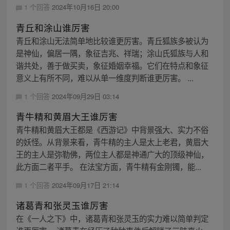
1 个回答
2024年10月16日 20:00
青丘和涂山谁厉害
青丘和涂山无法简单地比较谁更厉害。青丘狐族多被认为
是神仙，偏居一隅，象征吉兆、祥瑞；涂山氏狐族与人和
谐共处，善于做买卖，象征婚姻幸福。它们在特点和象征
意义上有所不同，难以从单一维度判断谁更厉害。 ...
1 个回答
2024年09月29日 03:14
青牛精和黄眉大王谁厉害
青牛精和黄眉大王都是《西游记》中背景强大、实力不俗
的妖怪。从背景来看，青牛精的主人是太上老君，黄眉大
王的主人是弥勒佛，两位主人都是神通广大的顶级神仙，
此方面二者平手。 在法宝方面，青牛精有金刚镯，能...
1 个回答
2024年09月17日 21:14
诸葛青和张灵玉谁厉害
在《一人之下》中，诸葛青和张灵玉的实力难以简单判定