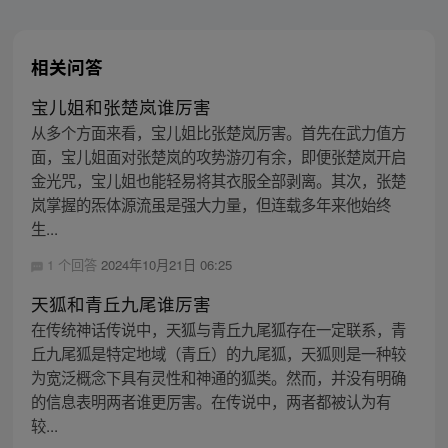
相关问答
宝儿姐和张楚岚谁厉害
从多个方面来看，宝儿姐比张楚岚厉害。首先在武力值方
面，宝儿姐面对张楚岚的攻势游刃有余，即便张楚岚开启
金光咒，宝儿姐也能轻易将其衣服全部剥离。其次，张楚
岚掌握的炁体源流虽是强大力量，但连载多年来他始终
生...
1 个回答
2024年10月21日 06:25
天狐和青丘九尾谁厉害
在传统神话传说中，天狐与青丘九尾狐存在一定联系，青
丘九尾狐是特定地域（青丘）的九尾狐，天狐则是一种较
为宽泛概念下具有灵性和神通的狐类。然而，并没有明确
的信息表明两者谁更厉害。在传说中，两者都被认为有
较...