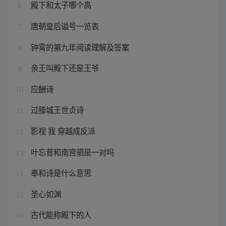
殿下和太子哪个高
6
唐朝皇后谥号一览表
7
钟霄的第九年阅读理解及答案
8
亲王叫殿下还是王爷
9
应酬诗
10
过滕城王世贞诗
11
影视 我 穿越成反派
12
叶忘昔和南宫驷是一对吗
13
奉和诗是什么意思
14
圣心如渊
15
古代能称殿下的人
16