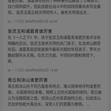
谁更厉害。 诸葛青在经历了种种事件后解锁了三昧真火，
战力得到提升，但此技能在战斗中的加持效果尚未完全展
现。 张灵玉是正统天师府传人，被老天师逐出天...
1 个回答
2024年09月07日 22:55
张灵玉和诸葛青谁厉害
在《一人之下》中，关于张灵玉和诸葛青谁更厉害并没有
明确的定论。张灵玉是老天师的关门弟子，在龙虎山颇受
欢迎。诸葛青是武侯家族中最有天赋的年轻弟子，罗天大
醮前期风头无两。在实力方面，不同的时期和情境下，
两...
1 个回答
2024年09月02日 14:59
青丘和涂山谁更厉害
青丘和涂山在不同方面各有特点，难以简单地评判谁更厉
害。 从狐族地位来看，按照上古四大狐族的排列，青丘被
认为当属狐族之首。但涂山氏也有其独特之处，比如涂山
氏女娇协助大禹治水，深受人们的爱戴与敬佩。 ...