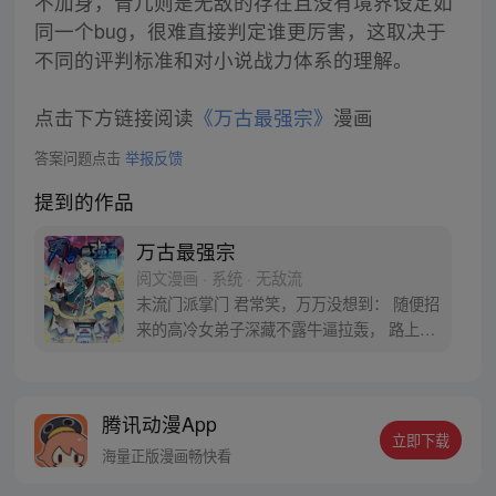
不加身，青儿则是无敌的存在且没有境界设定如
同一个bug，很难直接判定谁更厉害，这取决于
不同的评判标准和对小说战力体系的理解。
点击下方链接阅读
《万古最强宗》
漫画
答案问题点击
举报反馈
提到的作品
万古最强宗
阅文漫画 · 系统 · 无敌流
末流门派掌门 君常笑，万万没想到： 随便招
来的高冷女弟子深藏不露牛逼拉轰， 路上闭
眼救救的男弟子竟是第一天才， 踢个球把重
生后的武帝踢到怀疑人生 看着废物的小弟是
个陨落的天才 这个宗门，全是妖孽啊…… 上
腾讯动漫App
苍要我末流门派逆天，挡不住啊
立即下载
海量正版漫画畅快看