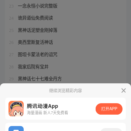
一念永恒小说完整版
23
诡异道仙免费阅读
24
黑神话泥塑金刚掉落
25
奥西里斯复活神话
26
图坦卡蒙法老的诅咒
27
我家后院有宝井
28
黑神话七十七难全丹方
29
黑神话悟空的所有武器名字
继续浏览精彩内容
30
腾讯动漫App
打开APP
海量漫画 新人7天免费看
腾讯漫画
起点读书
QQ阅读