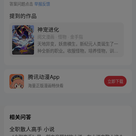
答案问题点击
举报反馈
提到的作品
神宠进化
阅文漫画 · 怪物 · 金手指
天地异变，妖兽横生，新纪元人类诞生了一
种全新的职业。收服怪物，培养怪物，训练
怪物，这就是御使。一个怀揣着梦想的少年
懵懵憧憧的被一脚踢入这个黄金盛世。高
鹏：就算是一条泥鳅，我也能将他进化成一
腾讯动漫App
只翱翔九天的真龙。 每周三、六更新
立即下载
海量正版漫画畅快看
相关问答
全职散人高手 小说