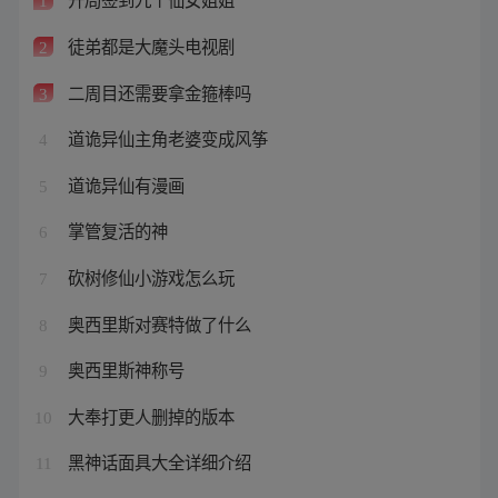
1
徒弟都是大魔头电视剧
2
二周目还需要拿金箍棒吗
3
道诡异仙主角老婆变成风筝
4
道诡异仙有漫画
5
掌管复活的神
6
砍树修仙小游戏怎么玩
7
奥西里斯对赛特做了什么
8
奥西里斯神称号
9
大奉打更人删掉的版本
10
黑神话面具大全详细介绍
11