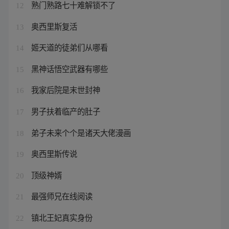
熟门熟路七十难解锁不了
12
奥西里斯复活
13
姬天道的徒弟们从哪看
14
黑神话悟空武器有哪些
15
我家后院是末世封神
16
男子扶着临产的肚子
17
弟子未来个个是诸天大佬漫画
18
奥西里斯传说
19
顶级神婿
20
最强师兄在线阅读
21
镇北王妃真实身份
22