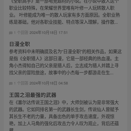
《全职高手》是一部电竞题材的小说。在小说中散人这个
职业比较特殊，在荣耀世界里唯有叶修一人玩转散人职
业。 叶修能成为唯一的散人玩家有多方面原因。全职业熟
练是基础，他对各职业技能、特点等深入理解，操作散...
1 个回答
2024年10月18日 17:51
日漫全职
参考资料中未明确提及名为“日漫全职”的相关作品，如果这
是指《全职猎人》这部日漫，它是一部经典的热血漫。主
角小杰得知自己的父亲是猎人后，立志成为猎人并踏上寻
找父亲的冒险旅途，故事中的小杰每一步都游走在生...
1 个回答
2024年10月18日 04:58
王国之泪最强的武器
在《塞尔达传说王国之泪》中，大师剑被认为是非常强大
的武器。它如同排名第一的武器长生剑，传说仙人曾赋予
其长生不老的力量，具备出色的单手攻击速度，外观惊
艳，加上人马角的强化后攻击力令人叹为观止，背后还蕴
藏...