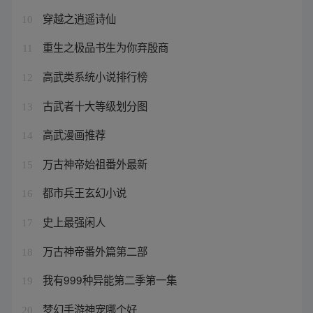
穿越之逍遥诗仙
10
重生之极品书生为你弃殷商
11
高武类系统小说排行榜
12
古武者十大等级划分图
13
高武漫画推荐
14
万古神帝始祖番外最新
15
都市兵王玄幻小说
16
史上最强闲人
17
万古神帝番外篇第二部
18
我有999种异能第二季第一集
19
梦幻手游神宠哪个好
20