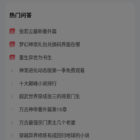
热门问答
张若尘最新番外篇
1
梦幻神宠礼包兑换码界面在哪
2
重生异世为书生
3
神宠进化动态版第一季免费观看
4
十大巅峰小说排行
5
超武世界穿成张三的得意门生
6
万古神帝番外篇第15章
7
万古最强宗门男主几个老婆
8
穿越异界修炼有成回归地球的小说
9