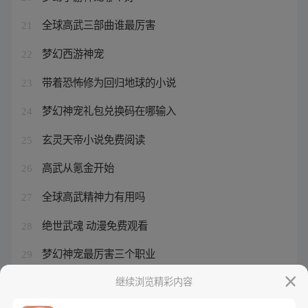
全球高武三部曲谁最厉害
21
梦幻西游神宠
22
带着恐怖修为回归地球的小说
23
梦幻神宠礼包兑换码在哪输入
24
玄灵天帝小说免费阅读
25
高武从氪金开始
26
全球高武精神力有用吗
27
绝世武魂 动漫免费观看
28
梦幻神宠最厉害三个职业
29
从一块石头开始进化
继续浏览精彩内容
30