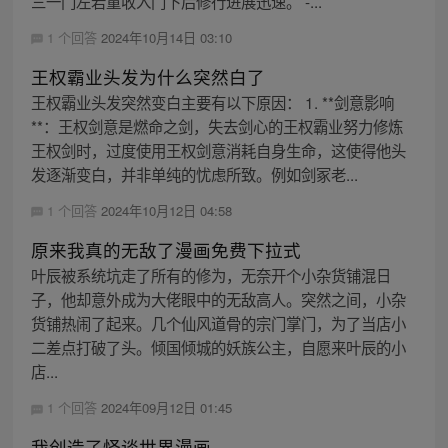
三一门左若童收入门下后修行进展迅速。 -...
1 个回答
2024年10月14日 03:10
王权霸业头发为什么突然白了
王权霸业头发突然变白主要有以下原因： 1. **剑意影响
**：王权剑意是燃命之剑，失去剑心的王权霸业努力修炼
王权剑时，过度使用王权剑意消耗自身生命，这使得他头
发逐渐变白，并非单纯的忧虑所致。例如剑冢老...
1 个回答
2024年10月12日 04:58
原来我真的无敌了漫画免费下拉式
叶辰被系统坑走了所有的修为，无奈开个小杂货铺混日
子，他却意外成为大佬眼中的无敌高人。突然之间，小杂
货铺热闹了起来。几个仙风道骨的宗门掌门，为了当店小
二差点打破了头。倾国倾城的妖族公主，自愿来叶辰的小
店...
1 个回答
2024年09月12日 01:45
我创造了怪谈世界漫画