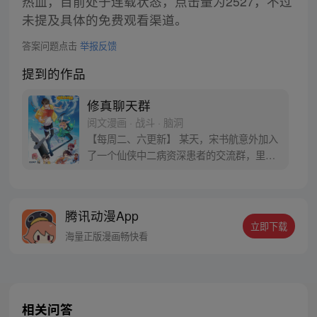
热血，目前处于连载状态，点击量为2527，不过
未提及具体的免费观看渠道。
答案问题点击
举报反馈
提到的作品
修真聊天群
阅文漫画 · 战斗 · 脑洞
【每周二、六更新】 某天，宋书航意外加入
了一个仙侠中二病资深患者的交流群，里面
的群友们都以“道友”相称，群名片都是各种
府主、洞主、真人、天师，连群主走失的宠
物犬都称为大妖犬离家出走。整天聊的是炼
腾讯动漫App
丹、闯秘境、炼功经验啥的。 突然有一天，
立即下载
潜水良久的他发现……群里每一个群员竟然
海量正版漫画畅快看
都是修真者！
相关问答