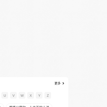
更多
U
V
W
X
Y
Z