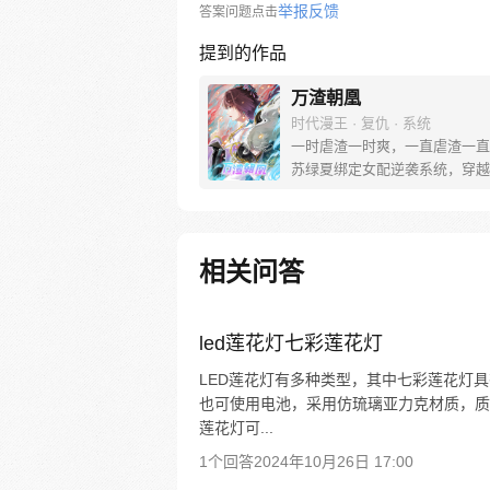
举报反馈
答案问题点击
提到的作品
万渣朝凰
时代漫王 · 复仇 · 系统
一时虐渣一时爽，一直虐渣一直
苏绿夏绑定女配逆袭系统，穿越
世界，花式吊打无数渣男贱女的
故事！【每周三、周六更新】 
凰】竹鼠3群：665442588 苏
慰藉我的，只有渣男悔恨的泪水
相关问答
女求而不得的痛苦呻吟。”
led莲花灯七彩莲花灯
LED莲花灯有多种类型，其中七彩莲花灯
也可使用电池，采用仿琉璃亚力克材质，质
莲花灯可...
1个回答
2024年10月26日 17:00