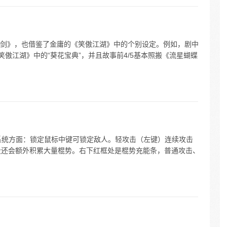
剑》，也借鉴了金庸的《笑傲江湖》中的个别设定。例如，剧中
笑傲江湖》中的“葵花宝典”，并且故事前4/5基本照搬《流星蝴蝶
 系统方面：锁定鼠标中键可锁定敌人。轻攻击（左键）连续攻击
五段还会额外积累大量棍势。右下红框处是棍势充能条，普通攻击、