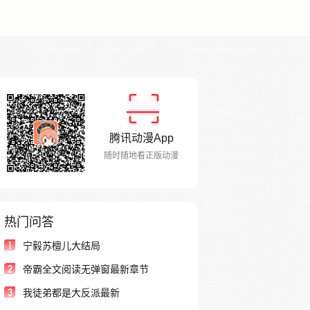
腾讯动漫App
随时随地看正版动漫
热门问答
1
宁毅苏檀儿大结局
2
帝霸全文阅读无弹窗最新章节
3
我徒弟都是大反派最新