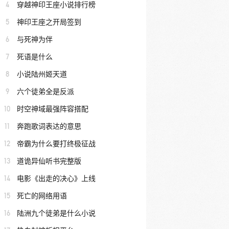
4
穿越神印王座小说排行榜
5
神印王座之开局签到
6
与死神为伴
7
死语是什么
8
小说陆州姬天道
9
六个徒弟全是反派
10
时空神域最强阵容搭配
11
奔跑歌词表达的意思
12
帝霸为什么要打终极征战
13
道诡异仙听书完整版
14
电影《出走的决心》上线
15
死亡的网络用语
16
陆洲九个徒弟是什么小说