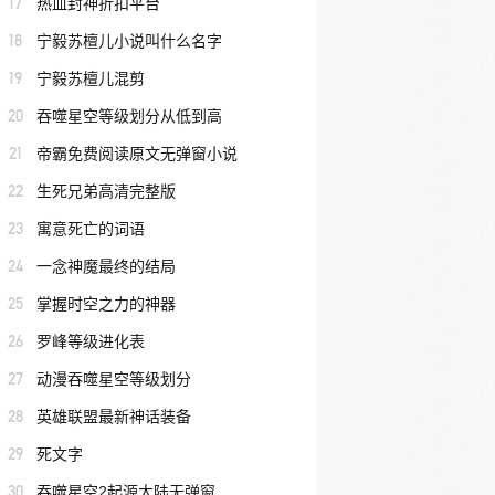
17
热血封神折扣平台
18
宁毅苏檀儿小说叫什么名字
19
宁毅苏檀儿混剪
20
吞噬星空等级划分从低到高
21
帝霸免费阅读原文无弹窗小说
22
生死兄弟高清完整版
23
寓意死亡的词语
24
一念神魔最终的结局
25
掌握时空之力的神器
26
罗峰等级进化表
27
动漫吞噬星空等级划分
28
英雄联盟最新神话装备
29
死文字
30
吞噬星空2起源大陆无弹窗