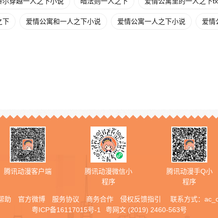
泰尔穿越一人之下小说
暗法则一人之下
爱情公寓里的一人之下tx
之下
爱情公寓和一人之下小说
爱情公寓一人之下小说
爱情
腾讯动漫客户端
腾讯动漫微信小
腾讯动漫手Q小
程序
程序
帮助
官方微博
服务协议
商务合作
侵权反馈指引
联系方式：
ac_
粤ICP备16117015号-1
粤网文 (2019) 2460-563号