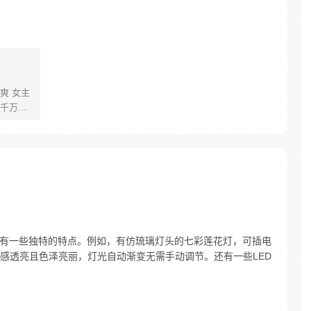
爽 女主
千万小
现世报
【万渣朝
绿夏：“能
，和贱
具有一些独特的特点。例如，有仿琉璃灯头的七彩莲花灯，可插电
感透亮且色泽亮丽，灯光自动渐变无需手动调节。还有一些LED