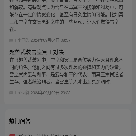
和解读。有些观点认为雪皇在与冥王的接触和纠葛中，可
能存在一定的情感变化，甚至有日久生情的可能。比如冥
王和雪皇在玄冥黑洞之中的一些互动，让人们觉得雪皇
在...
1 个回答
2024年09月04日 08:57
超兽武装雪皇冥王对决
在《超兽武装》中，雪皇和冥王是两位实力强大且理念不
同的角色。他们之间有过多次理念的碰撞和实力的较量。
雪皇崇尚爱与和平，是爱与和平的代表；而冥王崇尚适者
生存，强者统治弱者。当雪皇等人冲出玄冥黑洞时，...
1 个回答
2024年09月02日 20:23
热门问答