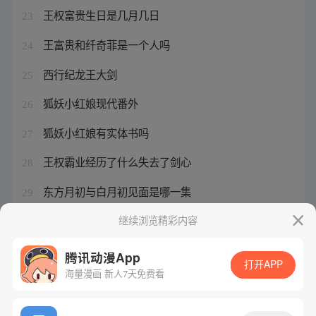
王权富贵生日是几月几日
23
王富贵和纤奇菲是一个人吗
24
西行纪龙王大剑
25
狐妖小红娘现代番外
26
狐妖小红娘有实体书吗
27
王权霸业经历了什么失去了剑心
28
东方月初与白月初见面是哪一集
29
龙珠无插件直播足球
继续浏览精彩内容
30
腾讯动漫App
打开APP
海量漫画 新人7天免费看
腾讯漫画
起点读书
QQ阅读