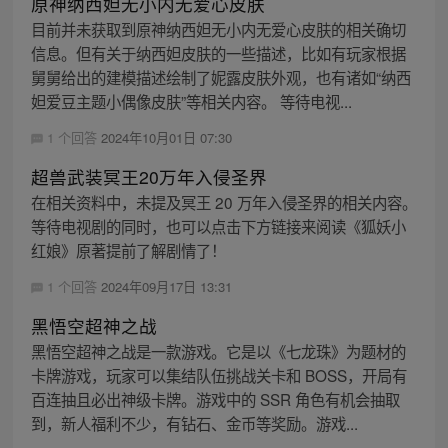
原神纳西妲无小内无爱心皮肤
目前并未获取到原神纳西妲无小内无爱心皮肤的相关确切
信息。但有关于纳西妲皮肤的一些描述，比如有玩家根据
舅舅给出的建模描述绘制了妮露皮肤外观，也有诸如“纳西
妲爱豆主题小偶像皮肤”等相关内容。 等待电视...
1 个回答
2024年10月01日 07:30
超兽武装冥王20万年入侵圣界
在相关资料中，未提及冥王 20 万年入侵圣界的相关内容。
等待电视剧的同时，也可以点击下方链接来阅读《狐妖小
红娘》原著提前了解剧情了！
1 个回答
2024年09月17日 13:31
黑悟空超神之战
黑悟空超神之战是一款游戏。它是以《七龙珠》为题材的
卡牌游戏，玩家可以集结队伍挑战关卡和 BOSS，开局有
百连抽且必出神级卡牌。游戏中的 SSR 角色有机会抽取
到，新人福利不少，有钻石、金币等奖励。游戏...