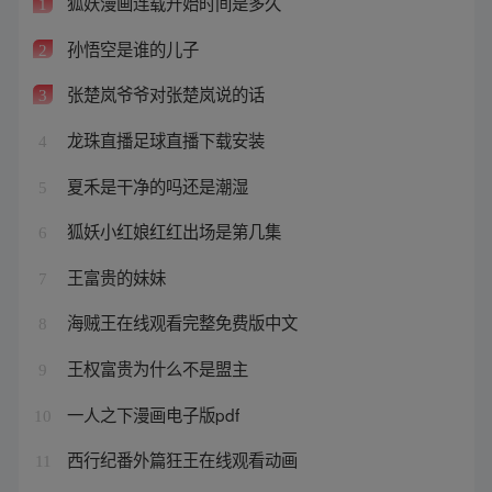
狐妖漫画连载开始时间是多久
1
孙悟空是谁的儿子
2
张楚岚爷爷对张楚岚说的话
3
龙珠直播足球直播下载安装
4
夏禾是干净的吗还是潮湿
5
狐妖小红娘红红出场是第几集
6
王富贵的妹妹
7
海贼王在线观看完整免费版中文
8
王权富贵为什么不是盟主
9
一人之下漫画电子版pdf
10
西行纪番外篇狂王在线观看动画
11