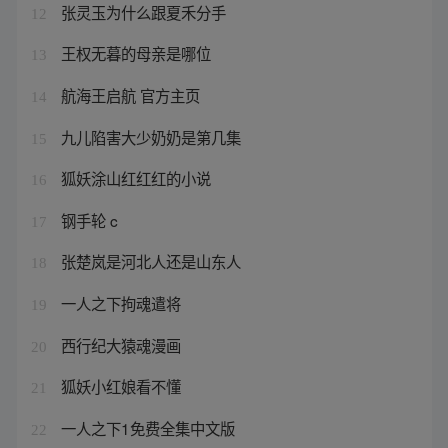
张灵玉为什么跟夏禾分手
12
王权无暮的母亲是哪位
13
航海王启航 官方主页
14
九儿陷害大少奶奶是第几集
15
狐妖涂山红红红的小说
16
钢手轮 c
17
张楚岚是河北人还是山东人
18
一人之下拘魂遣将
19
西行纪大猿魂漫画
20
狐妖小红娘看不懂
21
一人之下1免费全集中文版
22