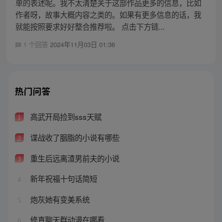
单的表述呢。我不太清楚关于这部作品更多的信息，比如
作者呀，故事大概内容之类的。如果有更多信息的话，我
就能按照要求好好整合推荐啦。 点击下方链...
1 个回答
2024年11月03日 01:36
热门问答
高武开局捡到sss天赋
1
谍战收了胭脂的小说有哪些
2
重生后远离渣男前夫的小说
3
新年祝福十句话简短
4
炮灰她有变美系统
5
修真聊天群动漫在哪看
6