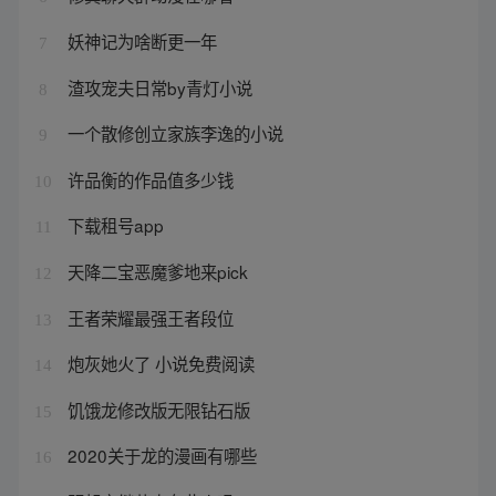
妖神记为啥断更一年
7
渣攻宠夫日常by青灯小说
8
一个散修创立家族李逸的小说
9
许品衡的作品值多少钱
10
下载租号app
11
天降二宝恶魔爹地来pick
12
王者荣耀最强王者段位
13
炮灰她火了 小说免费阅读
14
饥饿龙修改版无限钻石版
15
2020关于龙的漫画有哪些
16