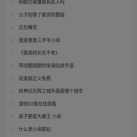
明朝方继藩真有此人吗
17
公子别等了歌词完整版
18
正在睡觉
19
我家崽崽三岁半小说
20
《我真的长生不老》
21
带炫酷翅膀的坐骑仙侠手游
22
玩家超正义免费
23
妖神记光辉之城外面是哪个城市
24
潜伏03集在线观看
25
弟子都是大魔王 小说
26
什么宠小说宸妃
27