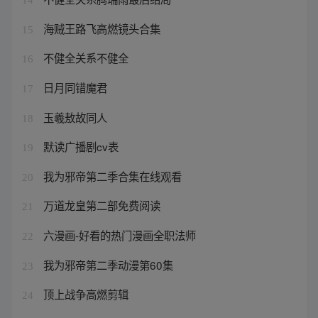
海贼王路飞高燃镜头合集
15
不健全关系不健全
16
日月同错魔君
17
玉羲敖故同人
18
默读广播剧cv表
19
我为邪帝第二季合集在线观看
20
万道龙皇第二部免费阅读
21
六漫画-好看的热门漫画全职法师
22
我为邪帝第二季动漫第60集
23
顶上战争高燃剪辑
24