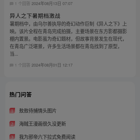
1 个回答
2024年08月13日 07:07
异人之下暑期档激战
暑期档中，由乌尔善执导的奇幻动作巨制《异人之下》上
映。该片全程在青岛完成拍摄，主要场景在东方影都摄影
棚内置景。电影虽为奇幻题材，但故事背景发生在现代，
在青岛广泛堪景，许多生活场景都在青岛找到了原型，
当...
1 个回答
2024年08月01日 12:17
热门问答
敖敖待捕情头图片
1
海贼王漫画很久没更新
2
我为邪帝六下拉式免费阅读
3