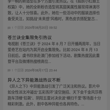
李一桐的新造型在多个方面引发热议。在《狐妖小红娘王
权篇》中，她的全新粉衣造型将其甜美属性展现得淋漓尽
致，让人十分惊喜。此外，她在一些活动中的服装选择也
备受关注，如挑战“未来感”风格时，黑色皮衣搭配复古...
1 个回答
2024年08月20日 09:52
苍兰诀全集限免引热议
电视剧《苍兰诀》于 2024 年 8 月 7 日开播两周年，当日
爱奇艺在站内为其开启全集限免。比如 2024 年 8 月 13
日前后，虞书欣亲赴澳门参加线下活动，剧集热度因此重
登平台及微博热搜榜高位...
1 个回答
2024年08月17日 23:44
异人之下异能激战热议不断
《异人之下》中异能激战引发了广泛关注和热议。影片中
如全性派沈冲凝出“五彩炁环”凌空施招、天下会千金风莎燕
跑车顶楼“狂飙”、阴阳五雷对决余波“横扫千里”等场面十分
精彩刺激。此外，剧中各种异能也各具特色，...