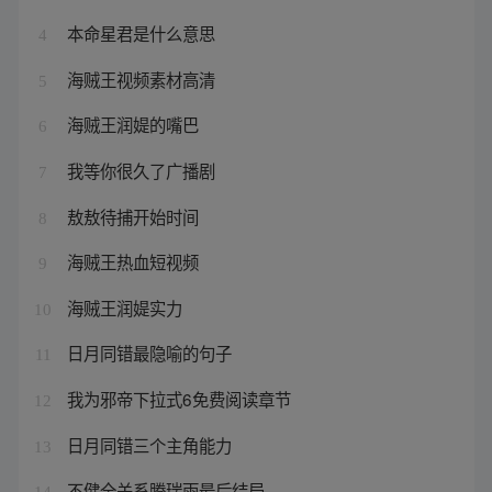
本命星君是什么意思
4
海贼王视频素材高清
5
海贼王润媞的嘴巴
6
我等你很久了广播剧
7
敖敖待捕开始时间
8
海贼王热血短视频
9
海贼王润媞实力
10
日月同错最隐喻的句子
11
我为邪帝下拉式6免费阅读章节
12
日月同错三个主角能力
13
不健全关系腾瑞雨最后结局
14