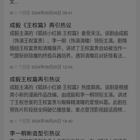
女...
1 个回答
2024年09月09日 09:41
成毅《王权篇》再引热议
成毅主演的《狐妖小红娘·王权篇》备受关注。该剧由成毅
（饰演王权富贵）、李一桐（饰演清瞳）领衔主演。剧情
围绕王权富贵和清瞳展开，讲述了王权富贵自幼被当作一
气盟斩妖除魔的终极兵器培养，遇到清瞳后对妖怪看法...
1 个回答
2024年08月25日 12:04
成毅王权篇再引热议
成毅主演的《狐妖小红娘·王权篇》热度颇高。该剧是根据
庹小新的漫画作品改编，由成毅和李一桐领衔主演。讲述
了王权世家的王权富贵与蜘蛛精清瞳的爱恨纠葛。此剧在
预告片阶段就全网破亿播放量，差点登顶影视超话周榜...
1 个回答
2024年08月20日 18:40
李一桐新造型引热议