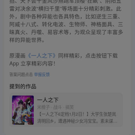
招、天下会千金风莎燕跑车顶楼“狂飙”、阴阳五
雷对决余波“横扫千里”等场面十分精彩刺激。此
外，剧中各种异能也各具特色，比如逆生三重、
阿威十八式、转化电波、生物师、神格面具、三
昧真火、丹噬、易容术等，为观众呈现了丰富多
样的异能世界。
原漫画
《一人之下》
同样精彩，点击按钮下载
App 立享精彩内容！
答案问题点击
举报反馈
提到的作品
一人之下
米橙子 · 战斗 · 搞笑
【一人之下6定档1月2日！】大学生张楚岚
清明回乡，遭遇神秘少女冯宝宝。素未谋面
的冯宝宝却对张楚岚异常熟悉，并将其带去
自己打工的快递公司。为了帮冯宝宝寻找她