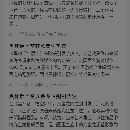
声优的处理引发了热议。官方故意隐藏了其真名，改变了
声音，片尾的声优表中伊姆的声优直接被打了三个问号，
未作透露。目前对于伊姆声优的主流猜测是速水奖，但
这...
1 个回答
2024年10月05日 04:50
黑神话悟空在欧美引热议
《黑神话：悟空》在欧美引发了热议。该游戏受到越来越
多海外玩家和海外媒体的密切关注，英国著名游戏媒体
VGC 发文表示其意义非凡，预示着中国游戏产业崛起并在
西方站稳脚跟，而《黑神话：悟空》将会是其中闪亮...
1 个回答
2024年09月13日 21:51
黑神话悟空亢金龙性别引热议
在《黑神话：悟空》中，亢金龙的性别引发了广泛的讨
论。《西游记》原著未透露亢金龙的性别，道教典籍中也
未明确其性别。有观点认为，出于艺术角度，以往作品中
将亢金龙拍成男性，但山西玉皇庙中的亢金龙泥塑形象为