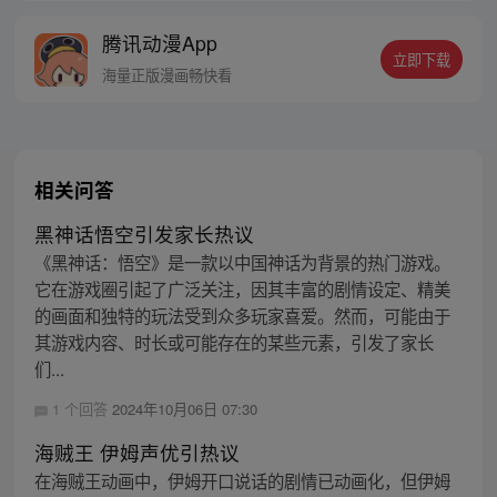
的身世，也为了查清自己与爷爷身上的秘
腾讯动漫App
密，张楚岚的生活被彻底颠覆，与冯宝宝一
立即下载
同踏上“异人”之旅。
海量正版漫画畅快看
相关问答
黑神话悟空引发家长热议
《黑神话：悟空》是一款以中国神话为背景的热门游戏。
它在游戏圈引起了广泛关注，因其丰富的剧情设定、精美
的画面和独特的玩法受到众多玩家喜爱。然而，可能由于
其游戏内容、时长或可能存在的某些元素，引发了家长
们...
1 个回答
2024年10月06日 07:30
海贼王 伊姆声优引热议
在海贼王动画中，伊姆开口说话的剧情已动画化，但伊姆