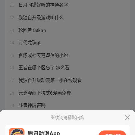
日月同错好听的神通名字
21
我独自升级游戏叫什么
22
轮回者 fatkan
23
万代龙珠gt
24
百炼成神天穹堕落的小说
25
王者在哪个区忘了 怎么看
26
我独自升级动漫第一季在线观看
27
元尊漫画下拉式6漫画免费
28
斗鬼神厉害吗
29
大象无形主角唐卡身世
继续浏览精彩内容
30
腾讯动漫App