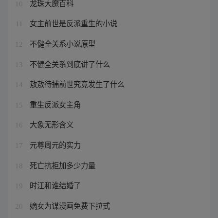
龙珠大魔百科
10
女主前世是反派重生的小说
11
不健全关系小说原型
12
不健全关系到底讲了什么
13
敖敖待捕前世究竟发生了什么
14
重生反派女主角
15
大象无形含义
16
元尊周元的实力
17
死亡抗拒加多少力量
18
时江和谁结婚了
19
嫡女为谋漫画免费下拉式
20