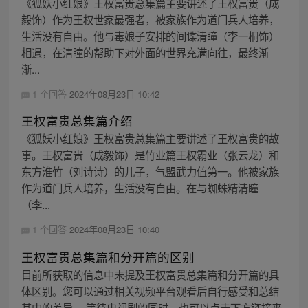
《狐妖小红娘》王权富贵总集篇主要讲述了王权富贵（成
毅饰）作为王权世家最强者，被家族作为道门兵人培养，
生活没有自由。他与毒娘子安排的间谍清瞳（李一桐饰）
相遇，在清瞳的帮助下对外面的世界充满向往，最终渐
渐...
1 个回答
2024年08月23日 10:42
王权富贵总集篇介绍
《狐妖小红娘》王权富贵总集篇主要讲述了王权富贵的故
事。王权富贵（成毅饰）是竹业篇王权霸业（张云龙）和
东方淮竹（刘诗诗）的儿子，气盟武力值第一。他被家族
作为道门兵人培养，生活没有自由。在与蜘蛛精清瞳
（李...
1 个回答
2024年08月23日 10:40
王权富贵总集篇和分开篇的区别
目前所获取的信息中未提及王权富贵总集篇和分开篇的具
体区别。您可以通过相关视频平台观看后自行感受和总结
其中的差异。 等待电视剧的同时，也可以点击下方链接来