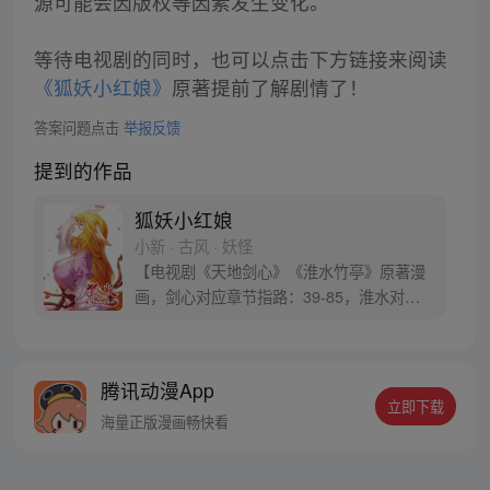
源可能会因版权等因素发生变化。
等待电视剧的同时，也可以点击下方链接来阅读
《狐妖小红娘》
原著提前了解剧情了！
答案问题点击
举报反馈
提到的作品
狐妖小红娘
小新 · 古风 · 妖怪
【电视剧《天地剑心》《淮水竹亭》原著漫
画，剑心对应章节指路：39-85，淮水对应
章节指路272-301】 迷糊萝莉小狐妖，正太
道士没节操。自古人妖生死恋，千载孽缘一
线牵。（每周周四更新。）
腾讯动漫App
立即下载
海量正版漫画畅快看