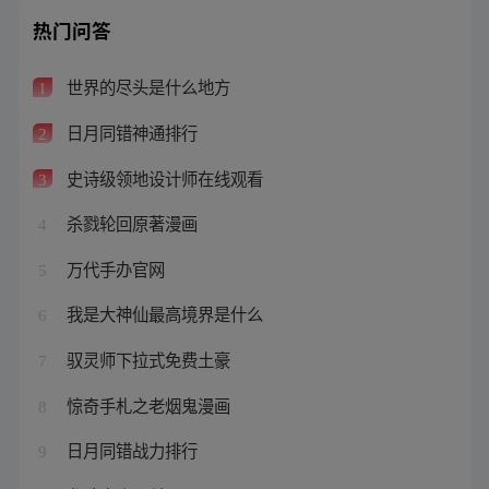
热门问答
世界的尽头是什么地方
1
日月同错神通排行
2
史诗级领地设计师在线观看
3
杀戮轮回原著漫画
4
万代手办官网
5
我是大神仙最高境界是什么
6
驭灵师下拉式免费土豪
7
惊奇手札之老烟鬼漫画
8
日月同错战力排行
9