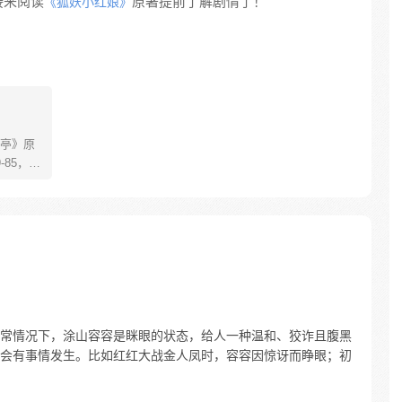
接来阅读
原著提前了解剧情了！
《狐妖小红娘》
亭》原
85，淮
糊萝莉小狐
生死
四更
常情况下，涂山容容是眯眼的状态，给人一种温和、狡诈且腹黑
会有事情发生。比如红红大战金人凤时，容容因惊讶而睁眼；初