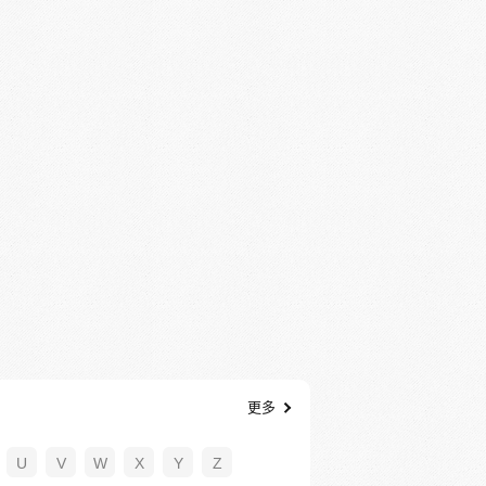
更多
U
V
W
X
Y
Z