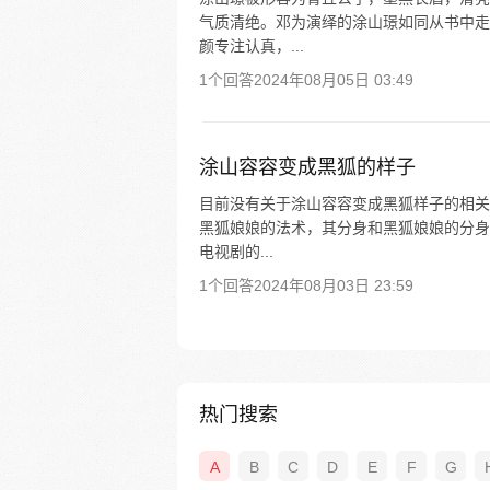
气质清绝。邓为演绎的涂山璟如同从书中走
颜专注认真，...
1个回答
2024年08月05日 03:49
涂山容容变成黑狐的样子
目前没有关于涂山容容变成黑狐样子的相关
黑狐娘娘的法术，其分身和黑狐娘娘的分身
电视剧的...
1个回答
2024年08月03日 23:59
热门搜索
A
B
C
D
E
F
G