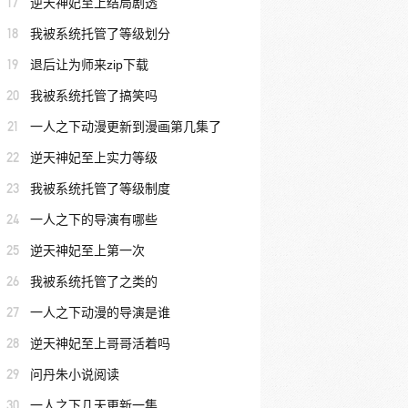
17
逆天神妃至上结局剧透
18
我被系统托管了等级划分
19
退后让为师来zip下载
20
我被系统托管了搞笑吗
21
一人之下动漫更新到漫画第几集了
22
逆天神妃至上实力等级
23
我被系统托管了等级制度
24
一人之下的导演有哪些
25
逆天神妃至上第一次
26
我被系统托管了之类的
27
一人之下动漫的导演是谁
28
逆天神妃至上哥哥活着吗
29
问丹朱小说阅读
30
一人之下几天更新一集