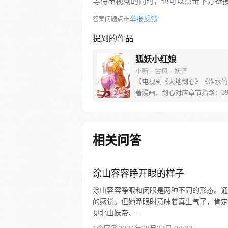
等待电视剧的同时，也可以点击下方链
举报反馈
答案问题点击
提到的作品
狐妖小红娘
小新 · 古风 · 妖怪
【电视剧《天地剑心》《淮水竹
著漫画，剑心对应章节指路：39-
水对应章节指路272-301】 迷
妖，正太道士没节操。自古人妖
恋，千载孽缘一线牵。（每周周
新。）
相关问答
涂山容容睁开眼的样子
涂山容容睁眼和闭眼是两种不同的形态。通
的感觉。但她睁眼时意味着真生气了，肯定
见北山妖帝、...