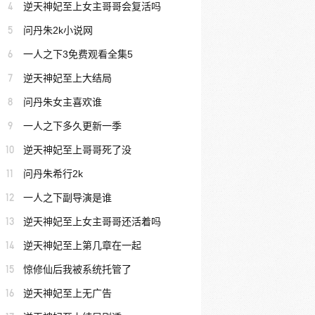
4
逆天神妃至上女主哥哥会复活吗
5
问丹朱2k小说网
6
一人之下3免费观看全集5
7
逆天神妃至上大结局
8
问丹朱女主喜欢谁
9
一人之下多久更新一季
10
逆天神妃至上哥哥死了没
11
问丹朱希行2k
12
一人之下副导演是谁
13
逆天神妃至上女主哥哥还活着吗
14
逆天神妃至上第几章在一起
15
惊修仙后我被系统托管了
16
逆天神妃至上无广告