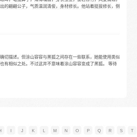
出的翩翩公子，气质温润清俊，身材修长。他站着挺拔修长，侧
确切描述。但涂山容容与黑狐之间存在一些联系，她能使用类似
也有相似之处。不过这并不意味着涂山容容变成了黑狐。 等待
H
I
J
K
L
M
N
O
P
Q
R
S
T