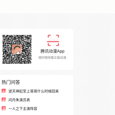
腾讯动漫App
随时随地看正版动漫
热门问答
1
逆天神妃至上哥哥什么时候回来
2
问丹朱演员表
3
一人之下主演阵容