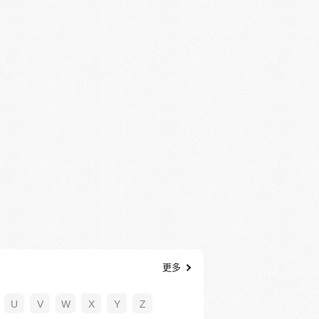
更多
U
V
W
X
Y
Z