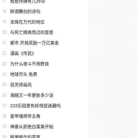
17
敖敖待捕有几对cp
18
醉酒舞剑的诗句
19
龙珠在万代的地位
20
与死亡擦肩而过的意思
21
都市 开局奖励一万亿美金
22
漫画《传武》
23
为什么夜斗不用野良
24
地球尽头 免费
25
驭灵师画风
26
海贼王一年更新多少话
27
233乐园里有妖怪捉迷藏吗
28
星甲魂将传主角
29
神豪从拒绝白富美开始
30
醉里醉气的意思