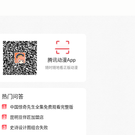
腾讯动漫App
随时随地看正版动漫
热门问答
1
中国惊奇先生全集免费观看完整版
2
昆明豆伴匠加盟店
3
史诗设计图组合失败