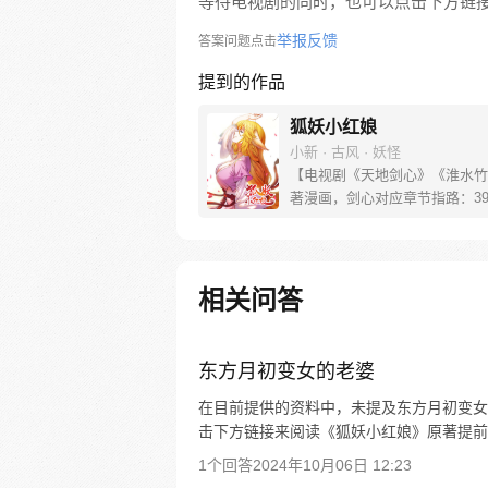
等待电视剧的同时，也可以点击下方链
举报反馈
答案问题点击
提到的作品
狐妖小红娘
小新 · 古风 · 妖怪
【电视剧《天地剑心》《淮水竹
著漫画，剑心对应章节指路：39-
水对应章节指路272-301】 迷
妖，正太道士没节操。自古人妖
恋，千载孽缘一线牵。（每周周
新。）
相关问答
东方月初变女的老婆
在目前提供的资料中，未提及东方月初变女
击下方链接来阅读《狐妖小红娘》原著提前
1个回答
2024年10月06日 12:23