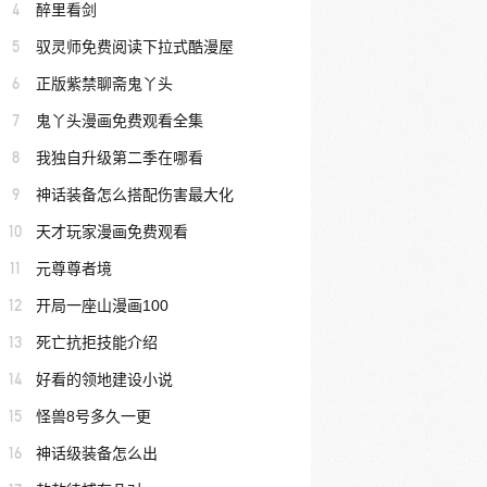
4
醉里看剑
5
驭灵师免费阅读下拉式酷漫屋
6
正版紫禁聊斋鬼丫头
7
鬼丫头漫画免费观看全集
8
我独自升级第二季在哪看
9
神话装备怎么搭配伤害最大化
10
天才玩家漫画免费观看
11
元尊尊者境
12
开局一座山漫画100
13
死亡抗拒技能介绍
14
好看的领地建设小说
15
怪兽8号多久一更
16
神话级装备怎么出