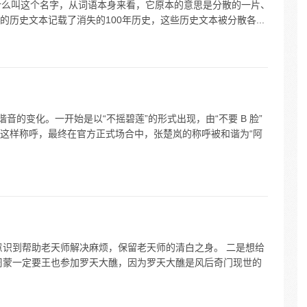
关于为什么叫这个名字，从词语本身来看，它原本的意思是分散的一片、
历史文本记载了消失的100年历史，这些历史文本被分散各...
音的变化。一开始是以“不摇碧莲”的形式出现，由“不要 B 脸”
这样称呼，最终在官方正式场合中，张楚岚的称呼被和谐为“阿
意识到帮助老天师解决麻烦，保留老天师的清白之身。 二是想给
周蒙一定要王也参加罗天大醮，因为罗天大醮是风后奇门现世的