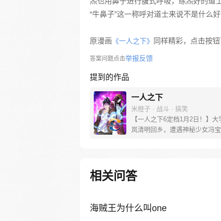
炁也用鼻子进行腹式呼吸，练炁好的道
“牛鼻子”这一称呼对道士来说不是什么
原漫画
同样精彩，点击按钮下
《一人之下》
举报反馈
答案问题点击
提到的作品
一人之下
米橙子 · 战斗 · 搞笑
【一人之下6定档1月2日！】大
岚清明回乡，遭遇神秘少女冯宝
未谋面的冯宝宝却对张楚岚异常
并将其带去自己打工的快递公司
帮冯宝宝寻找她的身世，也为了
己与爷爷身上的秘密，张楚岚的
相关问答
彻底颠覆，与冯宝宝一同踏上“异
旅。
海贼王为什么叫one