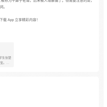
士被称为牛鼻子老道，后来被人理解偏了。但需要注意的是，
好词。
载 App 立享精彩内容！
学生张楚
宝。素
熟悉，
。为了
查清自
生活被
人”之