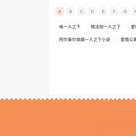
A
B
C
D
E
F
G
唉一人之下
暗法则一人之下
爱
阿尔泰尔穿越一人之下小说
爱情公寓