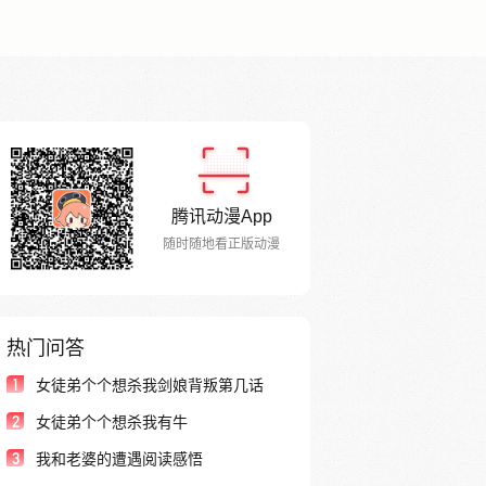
腾讯动漫App
随时随地看正版动漫
热门问答
1
女徒弟个个想杀我剑娘背叛第几话
2
女徒弟个个想杀我有牛
3
我和老婆的遭遇阅读感悟