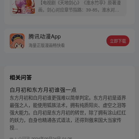
【电视剧《天地剑心》《淮水竹亭》原著漫
画，剑心对应章节指路：39-85，淮水对应
章节指路272-301】 迷糊萝莉小狐妖，正太
道士没节操。自古人妖生死恋，千载孽缘一
线牵。（每周周四更新。）
腾讯动漫App
立即下载
海量正版漫画畅快看
相关问答
白月初和东方月初谁强一点
东方月初和白月初谁更强难以简单判定。东方月初是道界
最强之人，能使用狐族法术，拥有纯质阳炎、虚空之泪等
强大能力。白月初是东方月初的转世，除了拥有涂山红红
的妖力，自身也精通各式道法，还得到傲来国大当家传
授...
1 个回答
2024年09月24日 01:26