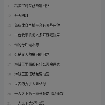
精灵宝可梦瑟蕾娜回归
11
开天四灯
12
免费体育直播平台有哪些软件
13
一台云手机怎么多开游戏账号
14
谁的母后最恶毒
15
张楚岚天师度问的问题
16
海贼王里面都有什么恶魔果实
17
海贼王国语版免费动漫
18
盘古的妻子太元圣母
19
一人之下第三季张楚岚出场集数
20
一人之下第5季动漫
21