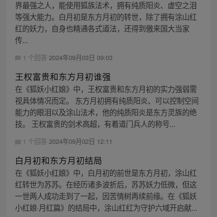
界最强之人，能使用狐族法术，拥有纯质阳炎、虚空之泪
等强大能力。白月初是东方月初的转世，除了拥有涂山红
红的妖力，自身也精通各式道法，还得到傲来国大当家
传...
1 个回答
2024年09月03日 09:03
王权富贵和东方月初谁强
在《狐妖小红娘》中，王权富贵和东方月初的实力强弱需
视具体情况而定。 东方月初拥有纯质阳炎、可以控制空间
能力的眼泪以及涂山法术，他的纯质阳炎是东方灵族的绝
技。 王权富贵的剑术高超，有着道门兵人的称号...
1 个回答
2024年09月02日 12:11
白月初和东方月初结局
在《狐妖小红娘》中，白月初的前世是东方月初，涂山红
红转世为苏苏。在经历诸多波折后，苏苏妖力低微，但这
一世两人成功走到了一起，因苦情树再续前缘。在《狐妖
小红娘·月红篇》的结局中，涂山红红为守护六域开启献...