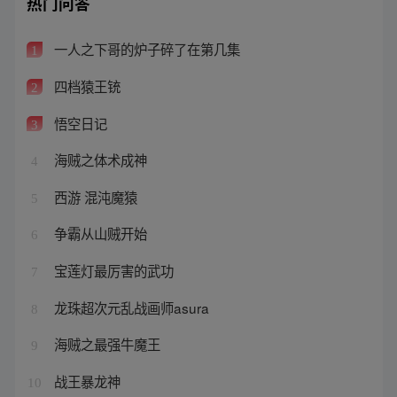
热门问答
一人之下哥的炉子碎了在第几集
1
四档猿王铳
2
悟空日记
3
海贼之体术成神
4
西游 混沌魔猿
5
争霸从山贼开始
6
宝莲灯最厉害的武功
7
龙珠超次元乱战画师asura
8
海贼之最强牛魔王
9
战王暴龙神
10