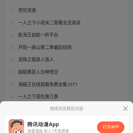
悟空资源
22
一人之下小说米二原著全文阅读
23
航海王启航一折平台
24
开局一座山第二季最后结局
25
龙珠之我是人造人
26
超级赛亚人白神悟空
27
海贼王在线观看免费全集1071
28
一人之下现在第几季
29
娜然和娜冉是一个品牌吗知乎
继续浏览精彩内容
30
腾讯动漫App
打开APP
海量漫画 新人7天免费看