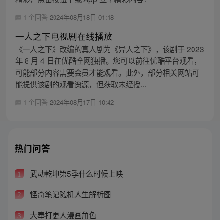
1 个回答
2024年08月18日 01:18
一人之下电视剧在线播放
《一人之下》改编的真人剧为《异人之下》，该剧于 2023
年 8 月 4 日在优酷全网独播。您可以前往优酷平台观看，
可能部分内容需要会员才能观看。此外，部分相关网站可
能提供该剧的观看资源，但获取未经授...
1 个回答
2024年08月17日 10:42
热门问答
武动乾坤第5季什么时候上映
1
怪奇笔记随机人生解析图
2
大奉打更人漫画角色
3