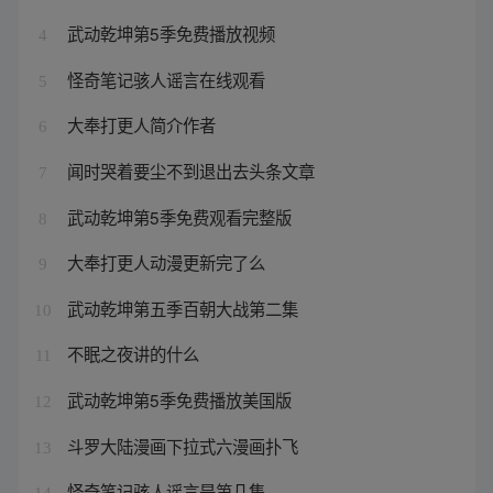
武动乾坤第5季免费播放视频
4
怪奇笔记骇人谣言在线观看
5
大奉打更人简介作者
6
闻时哭着要尘不到退出去头条文章
7
武动乾坤第5季免费观看完整版
8
大奉打更人动漫更新完了么
9
武动乾坤第五季百朝大战第二集
10
不眠之夜讲的什么
11
武动乾坤第5季免费播放美国版
12
斗罗大陆漫画下拉式六漫画扑飞
13
怪奇笔记骇人谣言是第几集
14