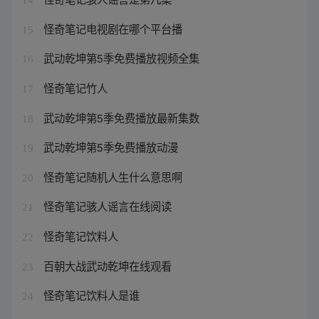
怪奇笔记电视剧在哪个平台播
15
武动乾坤第5季免费播放视频全集
16
怪奇笔记竹人
17
武动乾坤第5季免费播放最新集数
18
武动乾坤第5季免费播放动漫
19
怪奇笔记随机人生什么意思啊
20
怪奇笔记骇人谣言在线阅读
21
怪奇笔记饮料人
22
百朝大战武动乾坤在线观看
23
怪奇笔记饮料人是谁
24