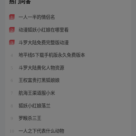
热门问答
一人一半的情侣名
1
动漫狐妖小红娘在哪里看
2
斗罗大陆免费完整版动漫
3
地平线5下载手机版永久免费版本
4
斗罗大陆黄化人物资源
5
王权富贵打黑狐娘娘
6
航海王渠道服小米
7
狐妖小红娘落兰
8
罗睺杀三王
9
一人之下代表什么动物
10