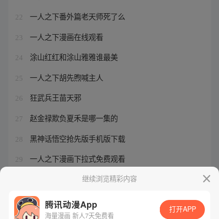
一人之下番外篇老天师死了么
22
一人之下漫画在线观看
23
涂山红红和涂山雅雅谁最美
24
一人之下胡先煦喊主人
25
狂武兵王苗天邪
26
赵金禄欺负夏禾是哪一集的
27
黑神话悟空抢先版手机版下载
28
一人之下漫画下拉式免费观看
29
一人之下 免费
继续浏览精彩内容
30
腾讯动漫App
打开APP
海量漫画 新人7天免费看