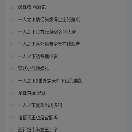
蜘蛛精 西游记
11
一人之下情侣头像冯宝宝张楚岚
12
一人之下官方cp情侣名字大全
13
一人之下番外免费全集在线观看
14
一人之下锈铁篇电影
15
狐妖小红娘婚礼
16
一人之下2番外篇天师下山完整版
17
龙珠直播 足球
18
一人之下夏禾出场多吗
19
诸葛青王也是官配吗
20
西行纪南海龙王儿子
21