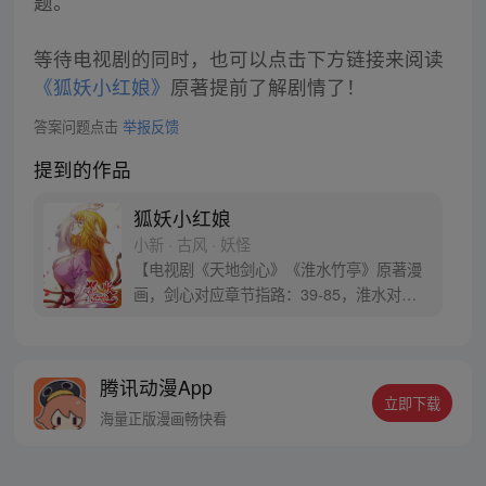
题。
等待电视剧的同时，也可以点击下方链接来阅读
《狐妖小红娘》
原著提前了解剧情了！
答案问题点击
举报反馈
提到的作品
狐妖小红娘
小新 · 古风 · 妖怪
【电视剧《天地剑心》《淮水竹亭》原著漫
画，剑心对应章节指路：39-85，淮水对应
章节指路272-301】 迷糊萝莉小狐妖，正太
道士没节操。自古人妖生死恋，千载孽缘一
线牵。（每周周四更新。）
腾讯动漫App
立即下载
海量正版漫画畅快看