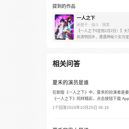
提到的作品
一人之下
米橙子 · 战斗 · 搞笑
【一人之下6定档1月2日！】大
岚清明回乡，遭遇神秘少女冯宝
未谋面的冯宝宝却对张楚岚异常
并将其带去自己打工的快递公司
帮冯宝宝寻找她的身世，也为了
己与爷爷身上的秘密，张楚岚的
相关问答
彻底颠覆，与冯宝宝一同踏上“异
旅。
夏禾的演员是谁
在剧版《一人之下》中，夏禾的扮演者是姜
《一人之下》同样精彩，点击按钮下载 Ap
1个回答
2024年10月25日 06:16