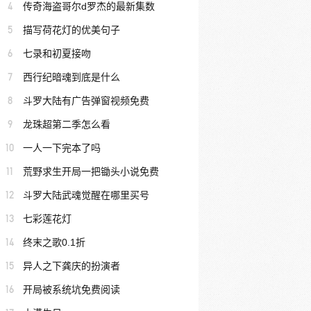
4
传奇海盗哥尔d罗杰的最新集数
5
描写荷花灯的优美句子
6
七录和初夏接吻
7
西行纪暗魂到底是什么
8
斗罗大陆有广告弹窗视频免费
9
龙珠超第二季怎么看
10
一人一下完本了吗
11
荒野求生开局一把锄头小说免费
12
斗罗大陆武魂觉醒在哪里买号
13
七彩莲花灯
14
终末之歌0.1折
15
异人之下龚庆的扮演者
16
开局被系统坑免费阅读