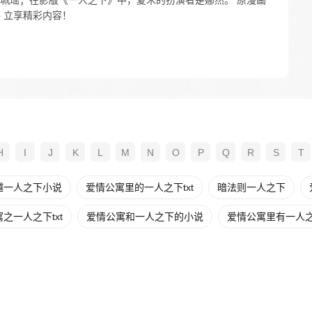
珮瑶；在影版《一人之下》中，夏禾的扮演者是娜然。 原漫画
p 立享精彩内容！
H
I
J
K
L
M
N
O
P
Q
R
S
T
越一人之下小说
爱情公寓里的一人之下txt
暗法则一人之下
之一人之下txt
爱情公寓和一人之下的小说
爱情公寓里有一人