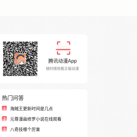
腾讯动漫App
随时随地看正版动漫
热门问答
1
海贼王更新时间是几点
2
元尊漫画修罗小说在线观看
3
八奇技哪个厉害