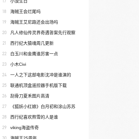
17
小漠生日
18
海贼王会烂尾吗
19
海贼王艾尼路还会出场吗
20
凡人修仙传灵界奇遇答案先行观察
21
西行纪大猿魂周几更新
22
白玉川和金鹰谁厉害一点
23
小木Civi
24
一人之下这部电影沈冲是谁演的
25
联通机顶盒遥控器手机版下载
26
刮骨刀夏禾图片高清
27
《狐妖小红娘》白月初和涂山苏苏
28
西行纪喜欢熬雪的人是谁
29
viking海盗传奇
30
海贼王25周年