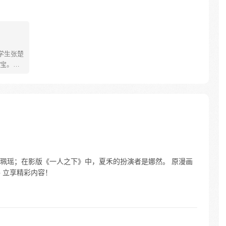
学生张楚
宝。素
熟悉，
。为了
查清自
生活被
人”之
珮瑶；在影版《一人之下》中，夏禾的扮演者是娜然。 原漫画
p 立享精彩内容！