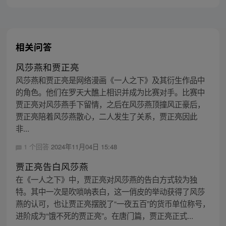
相关问答
风莎燕和贾正亮
风莎燕和贾正亮是网络漫画《一人之下》及其衍生作品中
的角色。他们在罗天大醮上相识并成为比赛对手。比赛中
贾正亮对风莎燕手下留情，之后在风莎燕顶撞风正豪后，
贾正亮陪着风莎燕散心，二人发生了关系，贾正亮因此
非...
1 个回答
2024年11月04日 15:48
贾正亮告白风莎燕
在《一人之下》中，贾正亮对风莎燕的告白方式较为独
特。其中一次是吹唢呐表白，这一俏皮的举动获得了风莎
燕的认可，也让贾正亮摆脱了“一夜五百”的货币单位称号，
进阶成为“饿不死的贾正亮”。在唐门篇，贾正亮正式...