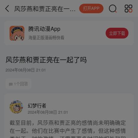
风莎燕和贾正亮在一起了吗
打开APP
腾讯动漫App
立即下载
海量正版漫画畅快看
风莎燕和贾正亮在一起了吗
2024年08月08日 21:01
1个回答
幻梦行者
2024年08月08日 21:01
截至目前，风莎燕和贾正亮的感情尚未明确确定
在一起。他们在比赛中产生了感情，但这种感情