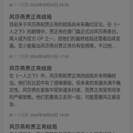
1 个回答
2024年09月05日 05:55
风莎燕贾正亮结局
目前关于风莎燕和贾正亮的结局尚未有确切定论。在《一
人之下》的剧情中，贾正亮在唐门篇正式对风莎燕表白，
两人成为官方 CP 之一，但他们的最终结局还需看后续发
展。至少能看出风莎燕对贾正亮也有些感情，不过他...
1 个回答
2024年08月10日 17:00
风莎燕贾正亮结局
在《一人之下》中，风莎燕和贾正亮的结局并未明确给
出。他们在比武中有了感情基础，但未来的发展充满不确
定性。风莎燕在家族中受到诸多约束，而贾正亮受到母亲
的严格管教。他们若要真正走到一起，可能需要风正豪妥
协...
1 个回答
2024年08月09日 16:05
风莎燕和贾正亮结局