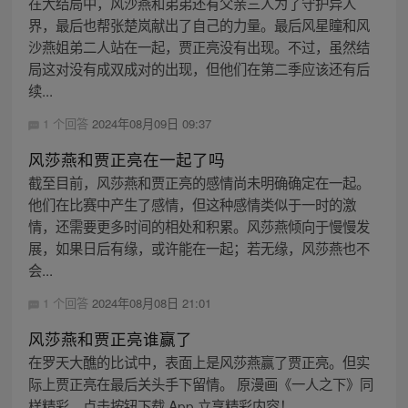
在大结局中，风沙燕和弟弟还有父亲三人为了守护异人
界，最后也帮张楚岚献出了自己的力量。最后风星瞳和风
沙燕姐弟二人站在一起，贾正亮没有出现。不过，虽然结
局这对没有成双成对的出现，但他们在第二季应该还有后
续...
1 个回答
2024年08月09日 09:37
风莎燕和贾正亮在一起了吗
截至目前，风莎燕和贾正亮的感情尚未明确确定在一起。
他们在比赛中产生了感情，但这种感情类似于一时的激
情，还需要更多时间的相处和积累。风莎燕倾向于慢慢发
展，如果日后有缘，或许能在一起；若无缘，风莎燕也不
会...
1 个回答
2024年08月08日 21:01
风莎燕和贾正亮谁赢了
在罗天大醮的比试中，表面上是风莎燕赢了贾正亮。但实
际上贾正亮在最后关头手下留情。 原漫画《一人之下》同
样精彩，点击按钮下载 App 立享精彩内容！