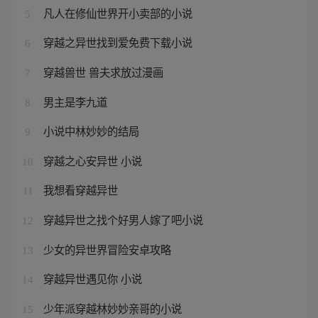
凡人在修仙世界开小卖部的小说
5
穿越之异世找到爱免费下载小说
6
穿越兽世 兽夫求放过漫画
7
男主是李九道
8
小说中林妙妙的结局
9
穿越之心安异世 小说
10
我想看穿越异世
11
穿越异世之找个好男人嫁了吧小说
12
少女的异世界冒险安卓攻略
13
穿越异世遇见你 小说
14
少年派穿越林妙妙亲哥的小说
15