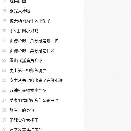
17
经典拼图
18
诅咒太棒啦
19
惊天动地为什么下架了
20
手机拼图小游戏
21
贞德帝的三具分身是哪三位
22
贞德帝的三具分身是什么
23
雪山飞狐演员介绍
24
史上第一祖师爷境界
25
女主从书里跑出来了在线小说
26
超神机械师龙座怀孕
27
姜贞羽舞蹈配音什么歌曲啊
28
张三丰的身份
29
诅咒实在太棒了
30
疯了这巫族打不动