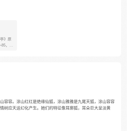
亭》原
85，淮
糊萝莉小狐
生死
四更
山容容。涂山红红是绝缘仙狐，涂山雅雅是九尾天狐，涂山容容
情树应天运幻化产生。她们的特征像耳廓狐，耳朵巨大呈淡黄