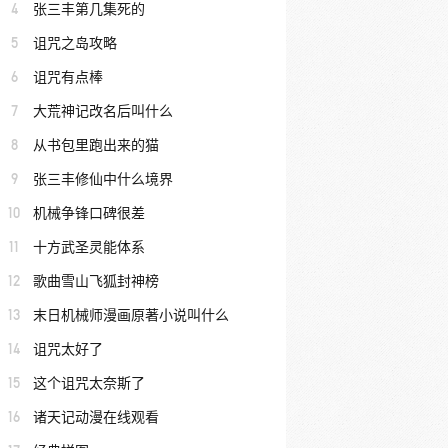
4
张三丰第几集死的
5
诅咒之岛攻略
6
诅咒有点棒
7
大荒神记改名后叫什么
8
从书包里跑出来的猫
9
张三丰修仙中什么境界
10
机械争锋口碑很差
11
十方武圣灵能体系
12
歌曲雪山飞狐封神榜
13
末日机械师漫画原著小说叫什么
14
诅咒太好了
15
这个诅咒太奈斯了
16
诸天记动漫在线观看