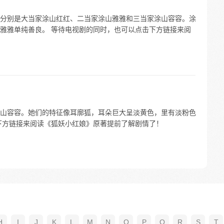
分别是大当家涂山红红、二当家涂山雅雅和三当家涂山容容。涂
雅雅单纯善良。 等待电视剧的同时，也可以点击下方链接来阅
山容容。她们的特征像耳廓狐，耳朵巨大呈淡黄色，里有淡粉色
下方链接来阅读《狐妖小红娘》原著提前了解剧情了！
H
I
J
K
L
M
N
O
P
Q
R
S
T