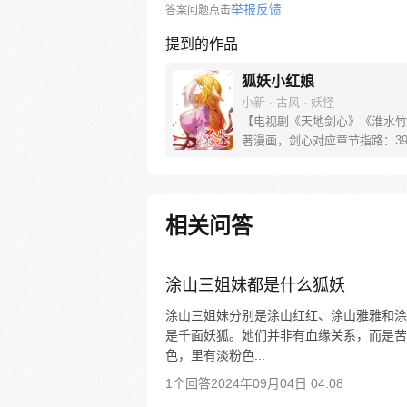
举报反馈
答案问题点击
提到的作品
狐妖小红娘
小新 · 古风 · 妖怪
【电视剧《天地剑心》《淮水竹
著漫画，剑心对应章节指路：39-
水对应章节指路272-301】 迷
妖，正太道士没节操。自古人妖
恋，千载孽缘一线牵。（每周周
新。）
相关问答
涂山三姐妹都是什么狐妖
涂山三姐妹分别是涂山红红、涂山雅雅和涂
是千面妖狐。她们并非有血缘关系，而是苦
色，里有淡粉色...
1个回答
2024年09月04日 04:08