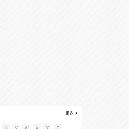
更多
U
V
W
X
Y
Z