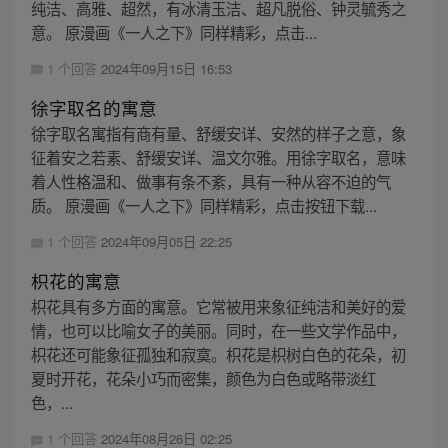
纯洁、高雅、超然，有冰清玉洁、超凡脱俗、钟灵毓秀之
意。 原漫画《一人之下》同样精彩，点击...
1 个回答
2024年09月15日 16:53
徐字取名的寓意
徐字取名寓指有商有量、舒缓安详、安然的样子之意，象
征着安之若素、舒缓安详、温文尔雅。用徐字取名，意味
着人性格温和、做事有条不紊，具有一种从容不迫的气
质。 原漫画《一人之下》同样精彩，点击按钮下载...
1 个回答
2024年09月05日 22:25
枳花的寓意
枳花具有多方面的寓意。它常被用来象征纯洁和美好的爱
情，也可以比喻女子的美丽。同时，在一些文学作品中，
枳花还可能象征孤独和寂寞。枳花是枳树白色的花朵，初
夏时开花，花朵小巧而密集，颜色为白色或略带淡红
色，...
1 个回答
2024年08月26日 02:25