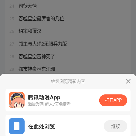
司徒无情
24
吞噬星空最厉害的几位
25
绍宋和覆汉
26
领主与大师2无限兵力版
27
吞噬星空雷神死了
28
都市神豪林东江珊
29
开局就无敌了陈长生小说
继续浏览精彩内容
30
腾讯动漫App
打开APP
海量漫画 新人7天免费看
腾讯漫画
起点读书
QQ阅读
网站备案/许可证号：粤B2-20090059-5
在此处浏览
继续
Copyright©1998 - 2026 Tencent. All Rights Reserved