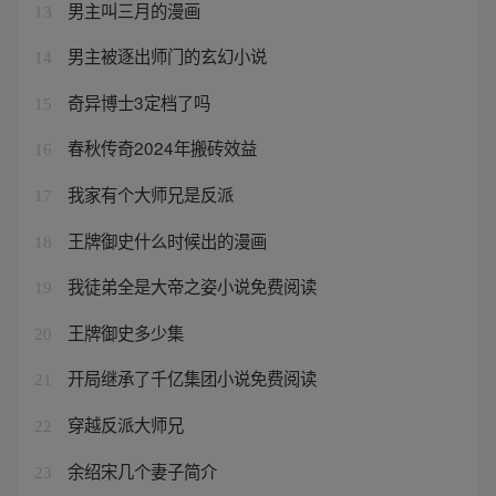
男主叫三月的漫画
13
男主被逐出师门的玄幻小说
14
奇异博士3定档了吗
15
春秋传奇2024年搬砖效益
16
我家有个大师兄是反派
17
王牌御史什么时候出的漫画
18
我徒弟全是大帝之姿小说免费阅读
19
王牌御史多少集
20
开局继承了千亿集团小说免费阅读
21
穿越反派大师兄
22
余绍宋几个妻子简介
23