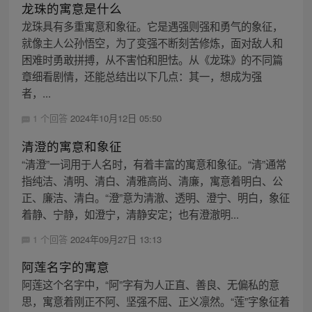
龙珠的寓意是什么
龙珠具有多重寓意和象征。它是遇强则强和勇气的象征，
就像主人公孙悟空，为了变强不断刻苦修炼，面对敌人和
困难时勇敢拼搏，从不害怕和胆怯。从《龙珠》的不同篇
章细看剧情，还能总结出以下几点：其一，想成为强
者，...
1 个回答
2024年10月12日 05:50
清澄的寓意和象征
“清澄”一词用于人名时，有着丰富的寓意和象征。“清”通常
指纯洁、清明、清白、清雅高尚、清廉，寓意着明白、公
正、廉洁、清白。“澄”意为清澈、透明、澄宁、明白，象征
着静、宁静，如澄宁，清静安定；也有澄澈明...
1 个回答
2024年09月27日 13:13
阿莲名字的寓意
阿莲这个名字中，“阿”字有为人正直、善良、无偏私的意
思，寓意着刚正不阿、坚强不屈、正义凛然。“莲”字象征着