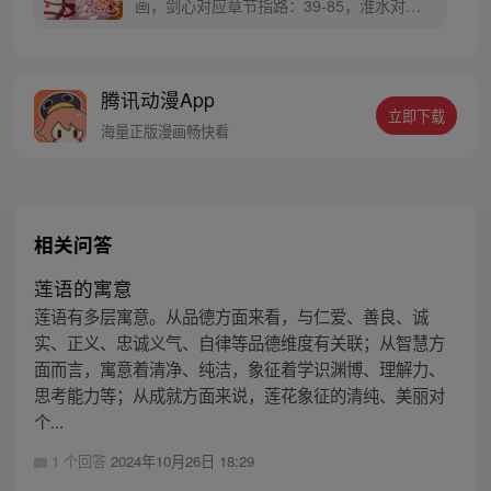
画，剑心对应章节指路：39-85，淮水对应
章节指路272-301】 迷糊萝莉小狐妖，正太
道士没节操。自古人妖生死恋，千载孽缘一
线牵。（每周周四更新。）
腾讯动漫App
立即下载
海量正版漫画畅快看
相关问答
莲语的寓意
莲语有多层寓意。从品德方面来看，与仁爱、善良、诚
实、正义、忠诚义气、自律等品德维度有关联；从智慧方
面而言，寓意着清净、纯洁，象征着学识渊博、理解力、
思考能力等；从成就方面来说，莲花象征的清纯、美丽对
个...
1 个回答
2024年10月26日 18:29