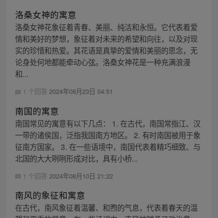
洛桑女神的寓意
洛桑女神花象征着青春、美丽、纯洁和永恒。它代表着爱
情和美好的梦想，象征着对未来的希望和向往，以及对现
实的珍惜和热爱。其花语是真挚的爱情和美丽的思念，无
论身处何地都能牵动心弦。洛桑女神花是一种充满浪漫
和...
1 个回答
2024年08月23日 04:51
南国的寓意
南国常见的寓意有以下几点： 1. 在古代，南国常指江、汉
一带的诸侯国，泛指我国南方地区。 2. 有时南国被用于象
征南方国家。 3. 在一些语境中，南国代表着精巧细致、与
北国的大大咧咧形成对比，具有小桥...
1 个回答
2024年08月10日 21:22
南风的象征和寓意
在古代，南风象征着温馨、和煦的气息，代表着春天的温