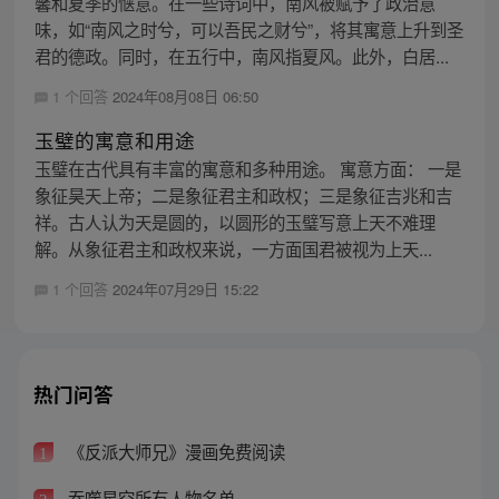
馨和夏季的惬意。在一些诗词中，南风被赋予了政治意
味，如“南风之时兮，可以吾民之财兮”，将其寓意上升到圣
君的德政。同时，在五行中，南风指夏风。此外，白居...
1 个回答
2024年08月08日 06:50
玉璧的寓意和用途
玉璧在古代具有丰富的寓意和多种用途。 寓意方面： 一是
象征昊天上帝；二是象征君主和政权；三是象征吉兆和吉
祥。古人认为天是圆的，以圆形的玉璧写意上天不难理
解。从象征君主和政权来说，一方面国君被视为上天...
1 个回答
2024年07月29日 15:22
热门问答
《反派大师兄》漫画免费阅读
1
吞噬星空所有人物名单