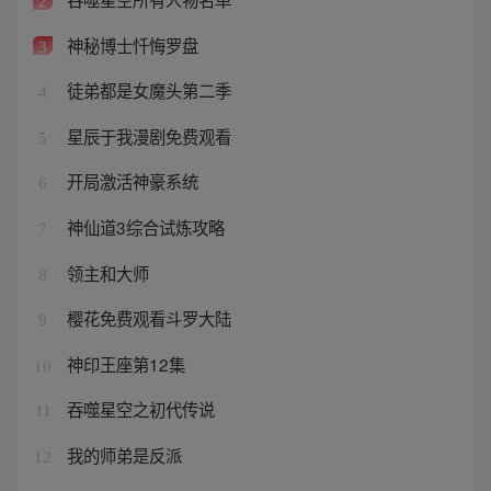
2
神秘博士忏悔罗盘
3
徒弟都是女魔头第二季
4
星辰于我漫剧免费观看
5
开局激活神豪系统
6
神仙道3综合试炼攻略
7
领主和大师
8
樱花免费观看斗罗大陆
9
神印王座第12集
10
吞噬星空之初代传说
11
我的师弟是反派
12