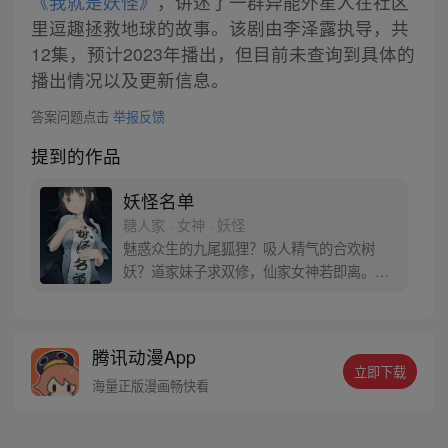
《我就是妖怪》
，讲述了一群异能外星人在社区
里逗趣拯救地球的故事。该剧由李泽露执导，共
12集，预计2023年播出，但目前未查询到具体的
播出情况以及更新信息。
答案问题点击
举报反馈
提到的作品
妖怪名单
糖人家 · 女神 · 妖怪
魅惑众生的九尾狐狸？吸人精气的合欢树
妖？道家妹子求双修，仙家女神若即离。游
走在这些危险分子中间可不是容易的事情。
但为了世界和平，少年封夕豁出去啦！每周
尽力更新！实在画不完随时盯着更新吧~作品
腾讯动漫App
群：9206702，595274283，713425461，
立即下载
377844535。欢迎进群讨论~
海量正版漫画畅快看