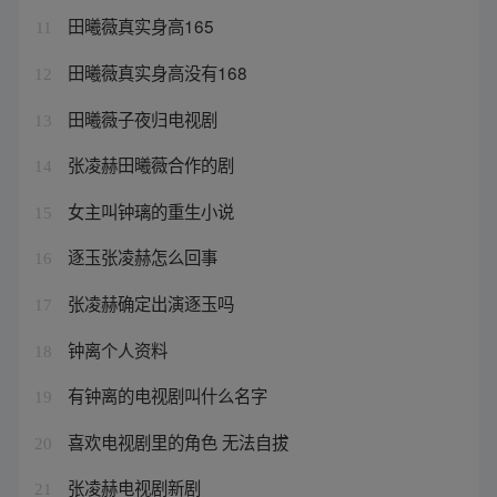
田曦薇真实身高165
11
田曦薇真实身高没有168
12
田曦薇子夜归电视剧
13
张凌赫田曦薇合作的剧
14
女主叫钟璃的重生小说
15
逐玉张凌赫怎么回事
16
张凌赫确定出演逐玉吗
17
钟离个人资料
18
有钟离的电视剧叫什么名字
19
喜欢电视剧里的角色 无法自拔
20
张凌赫电视剧新剧
21