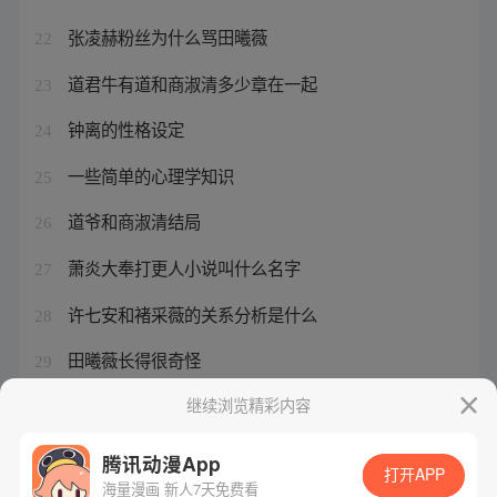
张凌赫粉丝为什么骂田曦薇
22
道君牛有道和商淑清多少章在一起
23
钟离的性格设定
24
一些简单的心理学知识
25
道爷和商淑清结局
26
萧炎大奉打更人小说叫什么名字
27
许七安和褚采薇的关系分析是什么
28
田曦薇长得很奇怪
29
田曦薇泳装曝光
继续浏览精彩内容
30
腾讯动漫App
打开APP
海量漫画 新人7天免费看