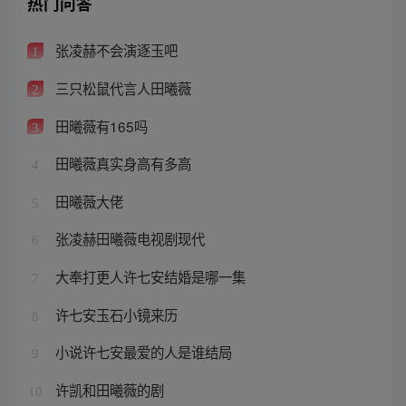
热门问答
张凌赫不会演逐玉吧
1
三只松鼠代言人田曦薇
2
田曦薇有165吗
3
田曦薇真实身高有多高
4
田曦薇大佬
5
张凌赫田曦薇电视剧现代
6
大奉打更人许七安结婚是哪一集
7
许七安玉石小镜来历
8
小说许七安最爱的人是谁结局
9
许凯和田曦薇的剧
10