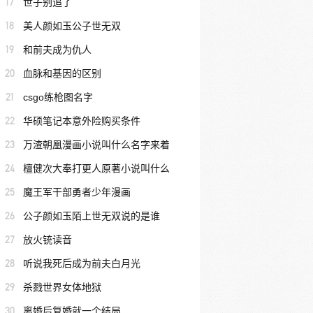
17
世子别追了
18
美人颜如玉公子世无双
19
和前夫成为仇人
20
血脉和基因的区别
21
csgo练枪图名字
22
华硕笔记本意外险购买条件
23
万渣朝凰漫画小说叫什么名字来着
24
檀健次大奉打更人原著小说叫什么
25
魔王军干部勇者少年漫画
26
公子颜如玉陌上世无双说的是谁
27
放火铳读音
28
听说我死后成为前夫白月光
29
杀戮世界女体地狱
30
离婚后复婚就一个结局