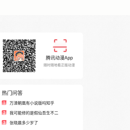
腾讯动漫App
随时随地看正版动漫
热门问答
1
万渣朝凰有小说版吗知乎
2
我可能修的是假仙吾生不二
3
张晓晨多少岁了