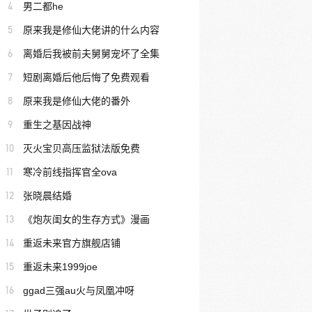
4
男二都he
5
原来我是修仙大佬讲的什么内容
6
离婚后我被前夫舅舅宠坏了全集
7
短剧离婚后他后悔了免费观看
8
原来我是修仙大佬的番外
9
重生之基因战神
10
灭火宝贝高压监狱法版免费
11
寒冷前线指挥官全ova
12
张晓晨结婚
13
《炮灰闺女的生存方式》漫画
14
重返未来官方旗舰店铺
15
重返未来1999joe
16
ggad三强au火与凤凰冲呀