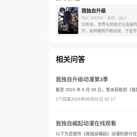
我独自升级
D&C MEDIA · 系统 · 战斗
10年前，世界与其他次元连接的
开，各种魔物不断出现，于是乎
异的猎魔者也随之出现，被称为“
程肖宇是一名实力最弱的E级猎
次挑战任务中，遇到了可怕的隐
战。生死存亡之际，他居然获得
相关问答
系统！在系统的利用下，他能成
猎人吗？
我独自升级动漫第3季
截至 2024 年 8 月 28 日，暂未获取
1个回答
2024年09月01日 02:17
我独自崛起动漫在线观看
以下为您提供《我独自崛起》动漫的部分在线