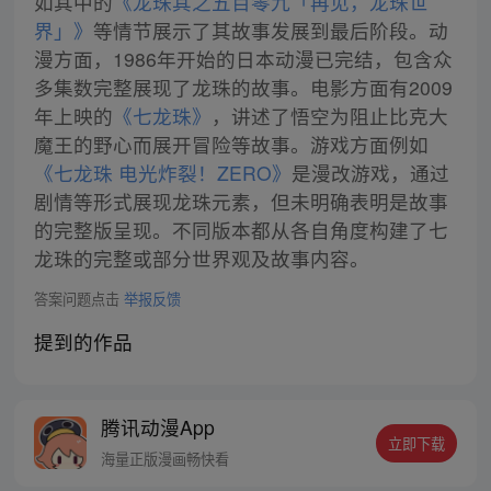
如其中的
《龙珠其之五百零九「再见，龙珠世
界」》
等情节展示了其故事发展到最后阶段。动
漫方面，1986年开始的日本动漫已完结，包含众
多集数完整展现了龙珠的故事。电影方面有2009
年上映的
《七龙珠》
，讲述了悟空为阻止比克大
魔王的野心而展开冒险等故事。游戏方面例如
《七龙珠 电光炸裂！ZERO》
是漫改游戏，通过
剧情等形式展现龙珠元素，但未明确表明是故事
的完整版呈现。不同版本都从各自角度构建了七
龙珠的完整或部分世界观及故事内容。
答案问题点击
举报反馈
提到的作品
腾讯动漫App
立即下载
海量正版漫画畅快看