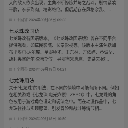
大的敌人依次出现，主角不断修炼并与之战斗，剧情紧凑
干脆，拳拳到肉，精彩绝伦。但后期存在风格杂乱、...
1 个回答
2024年09月26日 09:22
七龙珠改国语
七龙珠改有国语版本。《七龙珠改国语版》曾在不同平台
提供观看，如草民影院、长泰影视等。该版本主演包括加
布里埃尔·达尔库、星野ゆず、王东林、方依婷、蔡诚岳、
胡利奥塞萨尔·查韦斯等，导演有宋胤熹、史蒂夫·欧...
1 个回答
2024年09月19日 04:21
七龙珠用法
关于“七龙珠”的用法，在不同的情境中可能有所不同。例如
在相关游戏《七龙珠 电光炸裂！ZERO》中，七龙珠的角
色被用于游戏角色设定和玩法之中。而在动漫作品中，七
龙珠往往与实现愿望、引发冒险和战斗等情节相...
1 个回答
2024年09月18日 19:50