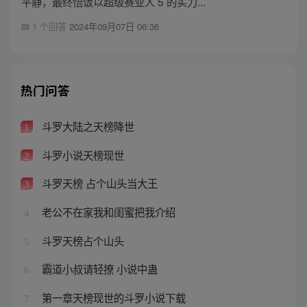
平静，最终悟饭以超级赛亚人 5 的实力...
1 个回答
2024年09月07日 06:36
热门问答
斗罗大陆之天榜降世
1
斗罗小说天榜现世
2
斗罗天榜 占个山头当大王
3
老公不在家我和闺蜜把我介绍
4
斗罗天榜占个山头
5
霸道小叔请轻撩 小说中蛊
6
第一章天榜现世的斗罗小说下载
7