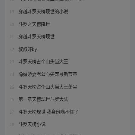
穿越斗罗天榜现世的小说
19
斗罗之天榜降世
20
穿越斗罗天榜现世
21
叔叔好by
22
斗罗天榜占个山头当大王
23
隐婚娇妻老公心尖宠最新节章
24
斗罗天榜占个山头当大王萧尘
25
第一章天榜现世斗罗大陆
26
斗罗天榜现世 我身份瞒不住了
27
斗罗天榜小说
28