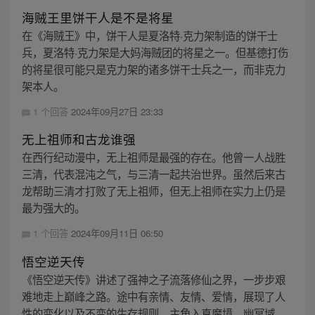
海贼王里饼干人是不是将星
在《海贼王》中，饼干人是夏洛特·克力架制造的饼干士
兵，夏洛特·克力架是大妈海贼团的将星之一。但基德打伤
的将星很可能只是克力架的诸多饼干士兵之一，而非克力
架本人。
1 个回答
2024年09月27日 23:33
无上祖师和古龙谁强
在西行纪动漫中，无上祖师是最强的存在。他曾一人战胜
三清，代表混沌之气，与三清一起共治世界。虽然后来古
龙帮助三清才打败了无上祖师，但无上祖师在实力上仍是
最为强大的。
1 个回答
2024年09月11日 06:50
悟空逆天传
《悟空逆天传》讲述了强神之子流落修仙之界，一步步艰
难地走上巅峰之路。途中有亲情、友情、爱情，展现了人
性的变化以及不变的生存规则。主角入真魔境、幽冥域，