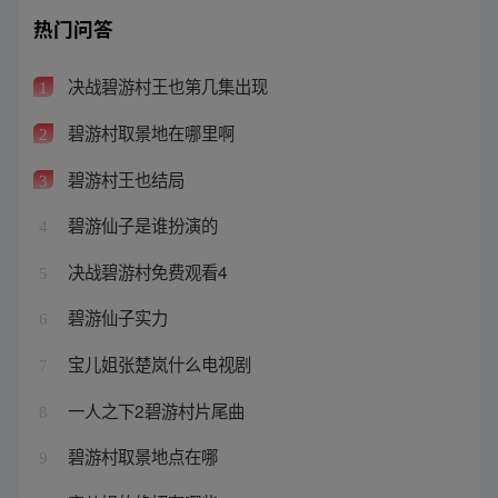
热门问答
决战碧游村王也第几集出现
1
碧游村取景地在哪里啊
2
碧游村王也结局
3
碧游仙子是谁扮演的
4
决战碧游村免费观看4
5
碧游仙子实力
6
宝儿姐张楚岚什么电视剧
7
一人之下2碧游村片尾曲
8
碧游村取景地点在哪
9