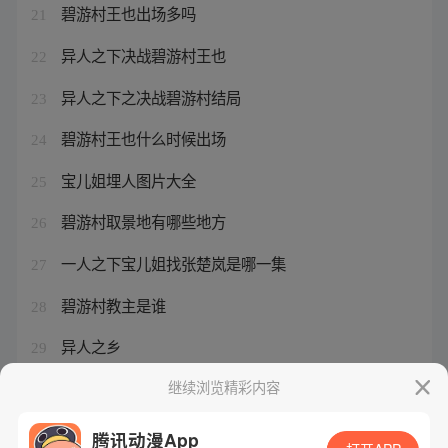
碧游村王也出场多吗
21
异人之下决战碧游村王也
22
异人之下之决战碧游村结局
23
碧游村王也什么时候出场
24
宝儿姐埋人图片大全
25
碧游村取景地有哪些地方
26
一人之下宝儿姐找张楚岚是哪一集
27
碧游村教主是谁
28
异人之乡
29
宝儿姐结局失忆是哪一集
继续浏览精彩内容
30
腾讯动漫App