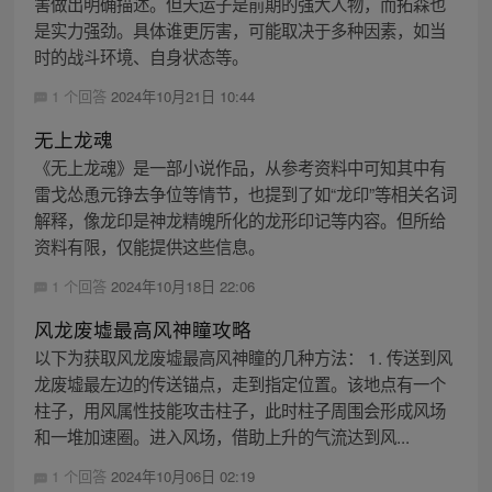
害做出明确描述。但天运子是前期的强大人物，而拓森也
是实力强劲。具体谁更厉害，可能取决于多种因素，如当
时的战斗环境、自身状态等。
1 个回答
2024年10月21日 10:44
无上龙魂
《无上龙魂》是一部小说作品，从参考资料中可知其中有
雷戈怂恿元铮去争位等情节，也提到了如“龙印”等相关名词
解释，像龙印是神龙精魄所化的龙形印记等内容。但所给
资料有限，仅能提供这些信息。
1 个回答
2024年10月18日 22:06
风龙废墟最高风神瞳攻略
以下为获取风龙废墟最高风神瞳的几种方法： 1. 传送到风
龙废墟最左边的传送锚点，走到指定位置。该地点有一个
柱子，用风属性技能攻击柱子，此时柱子周围会形成风场
和一堆加速圈。进入风场，借助上升的气流达到风...
1 个回答
2024年10月06日 02:19