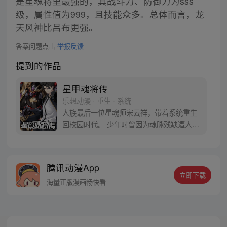
是星魂将里最强的，其战斗力、防御力为sss
级，属性值为999，且技能众多。总体而言，龙
天风神比吕布更强。
答案问题点击
举报反馈
提到的作品
星甲魂将传
乐想动漫 · 重生 · 系统
人族最后一位星魂师宋云祥，带着系统重生
回校园时代。 少年时曾因为魂脉残缺遭人白
眼，因为弱小只能眼睁睁看着亲友战死在自
己身前。 这一世，带着系统重生归来，拥有
六十年的战斗经验和知识技术，重返校园，
腾讯动漫App
从此一路开挂造机甲打怪兽… 曾经后悔的
立即下载
事，曾经错过的人，这一次将不留遗憾。
海量正版漫画畅快看