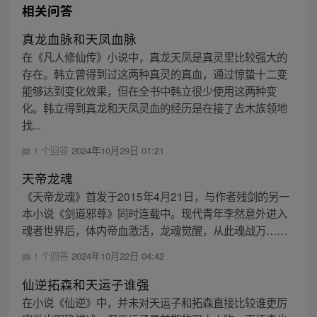
相关问答
真龙血脉和天凤血脉
在《凡人修仙传》小说中，真龙天凤是真灵里比较强大的
存在。韩立曾得到过这两种真灵的真血，通过惊蛰十二变
能够达到变化效果，但在全书中韩立很少使用这两种变
化。韩立得到真龙和天凤灵血的经历是在接了去木族领地
找...
1 个回答
2024年10月29日 01:21
天帝龙魂
《天帝龙魂》首发于2015年4月21日，与作者残剑的另一
本小说《剑道邪尊》同时连载中。现代青年李然意外进入
魂者世界后，体内帝血激活，龙魂觉醒，从此魂战万……
1 个回答
2024年10月22日 04:42
仙逆拓森和天运子谁强
在小说《仙逆》中，并未对天运子和拓森直接比较谁更厉