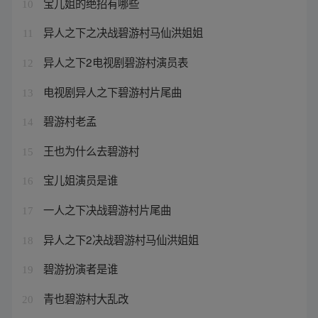
宝儿姐的绝招有哪些
10
异人之下之决战碧游村马仙洪姐姐
11
异人之下2电视剧碧游村演员表
12
电视剧异人之下碧游村片尾曲
13
碧游村老孟
14
王也为什么去碧游村
15
宝儿姐演员是谁
16
一人之下决战碧游村片尾曲
17
异人之下2决战碧游村马仙洪姐姐
18
碧游扮演者是谁
19
青也碧游村大乱改
20