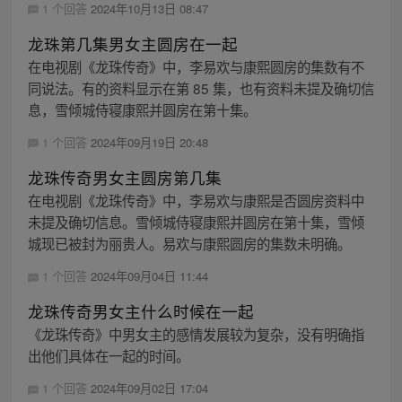
1 个回答
2024年10月13日 08:47
龙珠第几集男女主圆房在一起
在电视剧《龙珠传奇》中，李易欢与康熙圆房的集数有不
同说法。有的资料显示在第 85 集，也有资料未提及确切信
息，雪倾城侍寝康熙并圆房在第十集。
1 个回答
2024年09月19日 20:48
龙珠传奇男女主圆房第几集
在电视剧《龙珠传奇》中，李易欢与康熙是否圆房资料中
未提及确切信息。雪倾城侍寝康熙并圆房在第十集，雪倾
城现已被封为丽贵人。易欢与康熙圆房的集数未明确。
1 个回答
2024年09月04日 11:44
龙珠传奇男女主什么时候在一起
《龙珠传奇》中男女主的感情发展较为复杂，没有明确指
出他们具体在一起的时间。
1 个回答
2024年09月02日 17:04