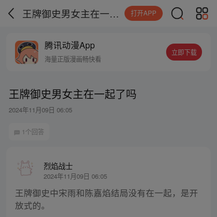
王牌御史男女主在一起了吗
打开APP
腾讯动漫App
立即下载
海量正版漫画畅快看
王牌御史男女主在一起了吗
2024年11月09日 06:05
1个回答
烈焰战士
2024年11月09日 06:05
王牌御史中宋雨和陈嘉焰结局没有在一起，是开
放式的。