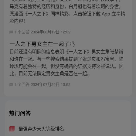
马克有着独特的经历和身份，白月魁也有着坎坷的身世。
原漫画《一人之下》同样精彩，点击按钮下载 App 立享精
彩内容！
1 个回答
2024年08月12日 12:32
一人之下男女主在一起了吗
目前还没有明确的信息表明《一人之下》男女主角张楚岚
和谁在一起。有一些搜索结果提到了张楚岚和冯宝宝、陆
玲珑可能会在一起，但没有确凿的证据支持这些说法。因
此，目前无法确定男女主角是否在一起。
1 个回答
2024年07月24日 10:52
热门问答
最强弃少天火等级排名
1