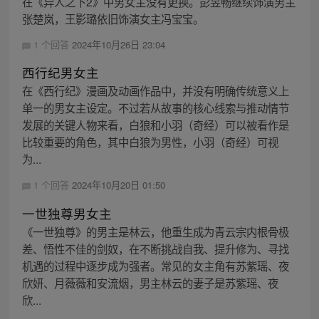
在《异人之下2》中男女主没有更换。彭昱畅继续饰演男主
张楚岚，王影璐依旧饰演女主冯宝宝。
1 个回答
2024年10月26日 23:04
西行纪男女主
在《西行纪》漫画及动画作品中，并没有明确传统意义上
单一的男女主设定。不过若从故事的核心线索与推动情节
发展的关键人物来看，白狼和小羽（奇经）可以被看作是
比较重要的角色，其中白狼为男性，小羽（奇经）可视
为...
1 个回答
2024年10月20日 01:50
一世独尊男女主
《一世独尊》的男主是林云，他重生成为青云宗内根骨极
差、悟性不佳的剑奴，在不断挑战自我、提升修为、寻找
机遇的过程中逐步成为强者。常见的女主角有苏紫瑶、夜
欣妍、月薇薇和安流烟，男主林云的妻子是苏紫瑶、夜
欣...