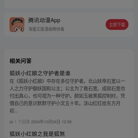
章节指路272-301】 迷糊萝莉小狐妖，正太
道士没节操。自古人妖生死恋，千载孽缘一
线牵。（每周周四更新。）
腾讯动漫App
立即下载
海量正版漫画畅快看
相关问答
狐妖小红娘之守护者是谁
在《狐妖小红娘》中存在多位守护者。北山妖帝石宽以一
人之力守护御妖国和公主；公主为了救石宽、成就石宽也
付出真心，也可视为一种守护。颜如玉被黑狐控制时，凭
借自己的意识默默守护小文五十年。涂山红红给东方月
初...
1 个回答
2024年10月24日 12:58
狐妖小红娘之我是狐煞