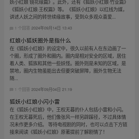
妖小红娘 镜花缘篇》。此外，还有《狐妖小红娘·竹业篇》
《狐妖小红娘·王权篇》等。《狐妖小红娘》以红线为媒，
讲述人妖之间的转世续缘故事，受到众多观众喜爱...
1 个回答
2024年09月14日 13:43
红娘小狐妖圈外是指什么
在《狐妖小红娘》的设定中，很久以前有人在东边画了一
个圈，形成了圈外和圈内。圈内是相对安全的区域，居住
着人类、狐族和其他一些妖怪。圈外则是未知的区域，是
禁地，圈内生物虽能出去但要突破屏障，圈外生物无法
随...
1 个回答
2024年09月04日 21:19
狐妖小红娘小闪小雷
在《狐妖小红娘》中，王权无暮的仆人包括小雷和小闪。
在王权无暮死后，他们像张风一样另辟蹊径，不过具体情
况未作更多介绍。 等待电视剧的同时，也可以点击下方链
接来阅读《狐妖小红娘》原著提前了解剧情了！