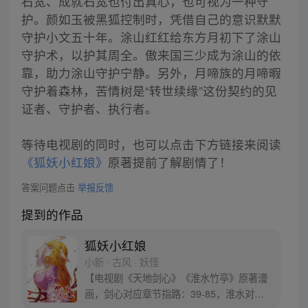
石宽、成就石宽也付出真心，也可视为一种守
护。颜如玉被黑狐控制时，凭借自己的意识默默
守护小文五十年。涂山红红给东方月初下了涂山
守护术，以护其周全。傲来国三少成为涂山的依
靠，助力涂山守护宁静。另外，月啼族的月啼暇
守护着森林，苦情树是“转世续缘”这份契约的见
证者、守护者、执行者。
等待电视剧的同时，也可以点击下方链接来阅读
《狐妖小红娘》
原著提前了解剧情了！
答案问题点击
举报反馈
提到的作品
狐妖小红娘
小新 · 古风 · 妖怪
【电视剧《天地剑心》《淮水竹亭》原著漫
画，剑心对应章节指路：39-85，淮水对应