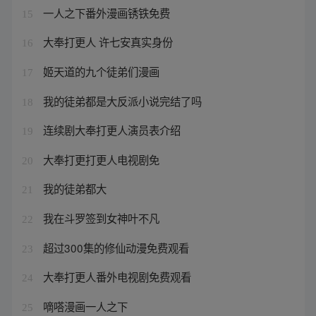
一人之下番外漫画锈铁免费
15
大奉打更人 许七安真实身份
16
姬天道的九个徒弟们漫画
17
我的徒弟都是大反派小说完结了吗
18
连续剧大奉打更人演员表介绍
19
大奉打更打更人电视剧免
20
我的徒弟都大
21
我在斗罗签到女神叶不凡
22
超过300集的修仙动漫免费观看
23
大奉打更人番外电视剧免费观看
24
嘀嗒漫画一人之下
25