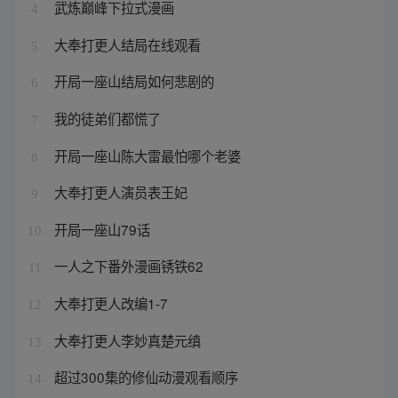
武炼巅峰下拉式漫画
4
大奉打更人结局在线观看
5
开局一座山结局如何悲剧的
6
我的徒弟们都慌了
7
开局一座山陈大雷最怕哪个老婆
8
大奉打更人演员表王妃
9
开局一座山79话
10
一人之下番外漫画锈铁62
11
大奉打更人改编1-7
12
大奉打更人李妙真楚元缜
13
超过300集的修仙动漫观看顺序
14