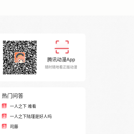
腾讯动漫App
随时随地看正版动漫
热门问答
1
一人之下 难看
2
一人之下陆瑾是好人吗
3
司藤