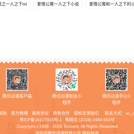
之一人之下txt
爱情公寓一人之下小说
爱情公寓和一人之下的
腾讯动漫客户端
腾讯动漫微信小
腾讯动漫手Q小
程序
程序
帮助
官方微博
服务协议
商务合作
侵权反馈指引
联系方式：
ac_
粤ICP备16117015号-1
粤网文 (2019) 2460-563号
Copyright
1998 - 2026 Tencent. All Rights Reserved
©
深圳市腾讯动漫有限公司 版权所有