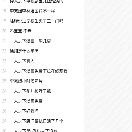
17
异人之下电视剧宝儿姐谁演的
18
李宛妲李林妲国籍不一样
19
陆瑾说过无根生灭了三一门吗
20
冯宝宝 不老
21
一人之下漫画一周几更
22
徐翔是什么学历
23
一人之下真人
24
一人之下漫画免费下拉在线观看
25
李宛妲小时候照片
26
一人之下花儿被胖子抓
27
一人之下漫画免费
28
一人之下好看吗
29
一人之下唐门篇抗日活了几个
30
一人之下第6季出来了没有