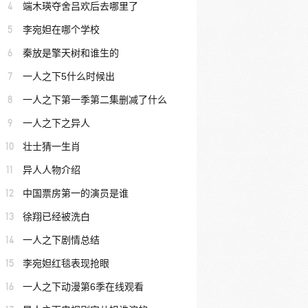
4
端木瑛夺舍吕欢后去哪里了
5
李宛妲在哪个学校
6
秦放是擎天树和谁生的
7
一人之下5什么时候出
8
一人之下第一季第二集删减了什么
9
一人之下之异人
10
壮士猜一生肖
11
异人人物介绍
12
中国票房第一的演员是谁
13
徐翔已经被洗白
14
一人之下剧情总结
15
李宛妲红毯表现抢眼
16
一人之下动漫第6季在线观看