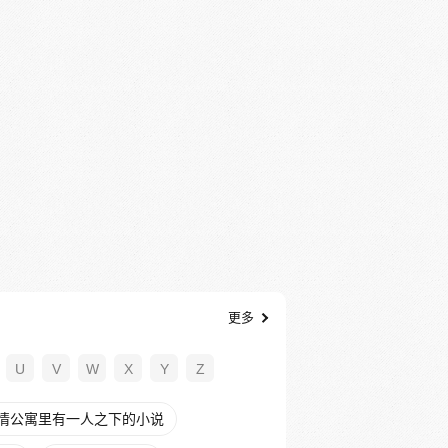
更多
U
V
W
X
Y
Z
情公寓里有一人之下的小说