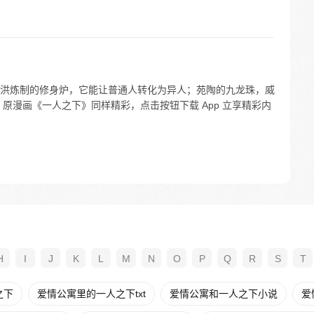
洪炼制的修身炉，它能让普通人转化为异人；苑陶的九龙珠，威
原漫画《一人之下》同样精彩，点击按钮下载 App 立享精彩内
H
I
J
K
L
M
N
O
P
Q
R
S
T
之下
爱情公寓里的一人之下txt
爱情公寓和一人之下小说
爱