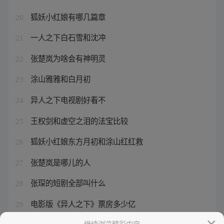
狐妖小红娘有哪几篇章
20
一人之下白石雪和沈冲
21
张楚岚为啥会有神明灵
22
涂山雅雅和白月初
23
异人之下电视剧好看不
24
王权剑和虚空之泪的法宝比较
25
狐妖小红娘东方月初和涂山红红救
26
张楚岚是哪儿的人
27
张琛的短剧全部叫什么
28
电影版《异人之下》票房多少亿
29