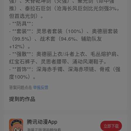
强）、天脊乾坤剑（火强）、聚光剑（命中强
推）、泰拉石巨剑（沧海长风巨剑比光剑强3%，
但首选光剑）。
- **防具**：
- **套装**：灵思者套装（100%）、奥德丽套装
（99.5%）、战术套（94.6%、辅助队友
+12%）。
- **强散**：奥德丽上衣/斗者上衣、毛丛熔护肩、
红宝石裤子、灵思者腰带、涌动风潮鞋子。
- **首饰**：深海赤手镯、深海赤项链、骨戒（强
度100%）。
答案问题点击
举报反馈
提到的作品
腾讯动漫App
立即下载
海量正版漫画畅快看