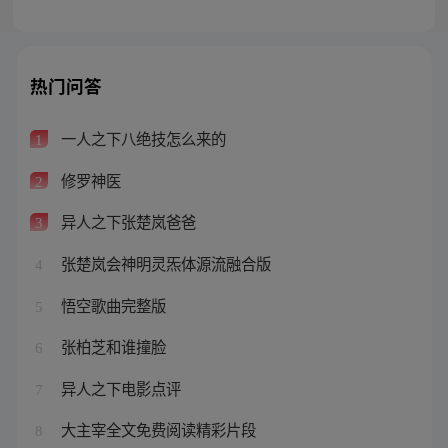
热门问答
一人之下八绝技怎么来的
1
修罗神医
2
异人之下张楚岚爸爸
3
张楚岚会神明灵炁体源流融合版
4
悟空歌曲完整版
5
张柏芝和谁撞脸
6
异人之下电影点评
7
大主宰全文免费阅读精彩片段
8