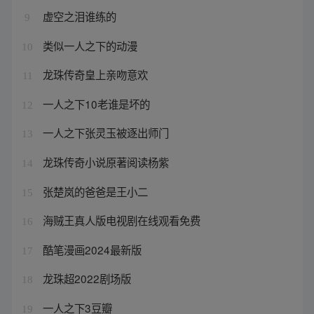
虚空之泪谁练的
9
类似一人之下的动漫
10
龙珠传奇皇上亲吻意欢
11
一人之下10老谁是坏的
12
一人之下张灵玉被逐出师门
13
龙珠传奇小说原著阅读杨紫
14
张楚岚的爸爸是王小二
15
海贼王真人版电视剧在线观看免费
16
酷笔漫画2024最新版
17
龙珠超2022剧场版
18
一人之下3豆瓣
19