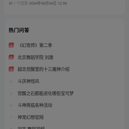
1 个回答
2024年08月04日 12:56
热门问答
《幻宠师》第二季
1
北京舞蹈学院 刘建
2
超念觉醒里的十三魔神介绍
3
斗厌神怪风
4
觉醒之石都能进化哪些宝可梦
5
斗神再临各种活动
6
神宠幻想官网
7
刘宇 舞蹈视频