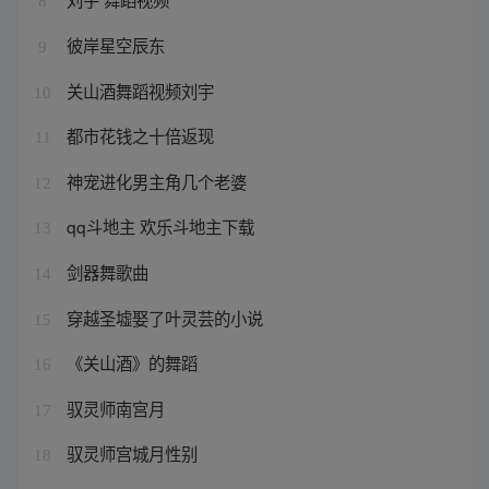
8
彼岸星空辰东
9
关山酒舞蹈视频刘宇
10
都市花钱之十倍返现
11
神宠进化男主角几个老婆
12
qq斗地主 欢乐斗地主下载
13
剑器舞歌曲
14
穿越圣墟娶了叶灵芸的小说
15
《关山酒》的舞蹈
16
驭灵师南宫月
17
驭灵师宫城月性别
18