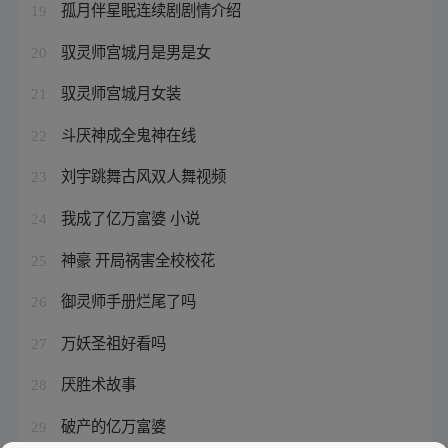
孤月伴星眠连续剧剧情介绍
19
驭灵师宫城月是男是女
20
驭灵师宫城月女装
21
斗厌神成全鬼神在线
22
刘宇跳舞古风双人舞视频
23
我成了亿万富婆 小说
24
神豪 开局祸害全校校花
25
御灵师手册烂尾了吗
26
万妖圣祖好看吗
27
厌胜术故事
28
破产的亿万富婆
29