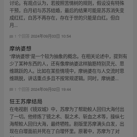
讨论。有观点认为，若按照苦情树的规则，假设没有特殊
干预，白月初与苏苏结婚，最后的结果可能是苏苏消失变
成红红，白苏不再存在，存在于世的只能是白红。但白
月...
1 个回答
2024年09月03日 10:54
摩纳婆想
“摩纳婆想”是一个较为抽象的概念。在相关论述中，提到有
少了某种东西的人，还有像摩纳婆这样脑筋特别灵光、思
维跳跃的人。比如在某些情境中，摩纳婆在与人交流时思
维跳脱，讲话重点多且不按常规逻辑。同时，摩纳婆...
1 个回答
2024年09月02日 19:44
狂王苏摩结局
在电视剧《镜双城》中，苏摩为了帮助鲛人回归大海付出
了一切。他修炼了镜之术、裂之术、斩血之术等，操纵七
海帮鲛人回归大海，最终牺牲。剧版里苏摩满头白发，出
现在白璎面前并死在了白璎怀里。原著中，苏摩为了对