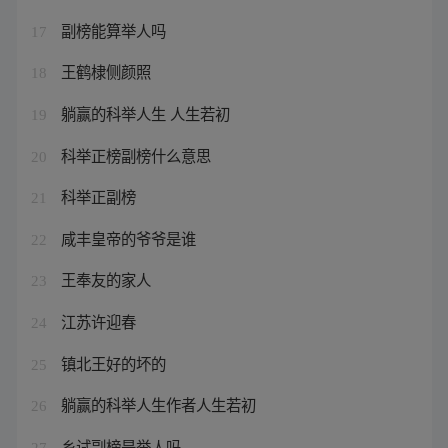
副榜能算举人吗
17
王鹤棣侧颜照
18
躺赢的科举人生 人生若初
19
科举正榜副榜什么意思
20
科举正副榜
21
咸丰皇帝的爷爷是谁
22
王奉友的家人
23
江苏许迎春
24
镇北王好的坏的
25
躺赢的科举人生作者人生若初
26
乡试副榜是举人吗
27