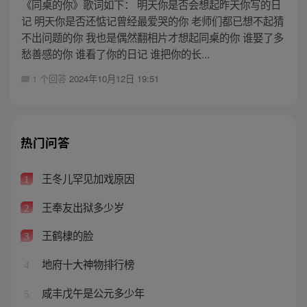
《同桌的你》歌词如下： 明天你是否会想起昨天你写的日
记 明天你是否还惦记曾经最爱哭的你 老师们都已想不起猜
不出问题的你 我也是偶然翻相片才想起同桌的你 谁娶了多
愁善感的你 谁看了你的日记 谁把你的长...
1 个回答
2024年10月12日 19:51
热门问答
王冬儿罕见加戏原因
1
王奉友出狱多少岁
2
王鹤棣的脸
3
地府十大神物排行榜
4
咸丰戊午是公元多少年
5