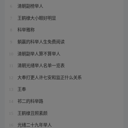
清朝副榜举人
6
王鹤棣大小眼好明显
7
科举雅称
8
躺赢的科举人生免费阅读
9
清朝副举人算不算举人
10
清朝光绪举人名单一览表
11
大奉打更人许七安和监正什么关系
12
王奉
13
祁二的科举路
14
王鹤棣丑照素颜
15
光绪二十九年举人
16