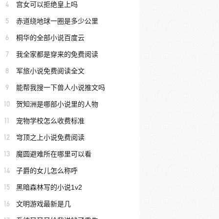
4
宫女可以拒绝皇上吗
5
赤道绕地球一圈是多少公里
6
桐华的全部小说百度云
7
我全家都是穿来的免费阅读
8
军旅小说免费阅读全文
9
能帮我搜一下兽人小说推文吗
10
贺知洲是哪部小说里的人物
11
宠物学校怎么收费标准
12
穹顶之上小说免费阅读
13
魔圆避难所在哪里可以看
14
子爵的女儿怎么称呼
15
黑暗森林写的小说1v2
16
文明游戏最新是几