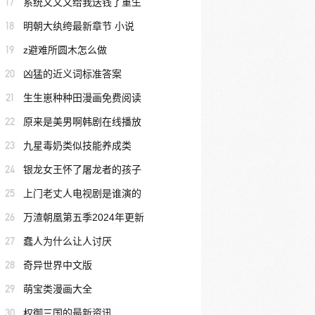
17
系统又又又给我送钱了重生
18
明朝大纨绔最新章节 小说
19
z避难所圆木怎么做
20
凶猛的近义词标准答案
21
生生崽种种田漫画免费阅读
22
原来是美男啊韩剧在线播放
23
九星毒奶类似技能养成类
24
银龙女王怀了屠龙者的孩子
25
上门老丈人电视剧是谁演的
26
万渣朝凰第五季2024年更新
27
蠢人为什么让人讨厌
28
奇异世界中文版
29
萌宝类漫画大全
30
权御三国的最新资讯