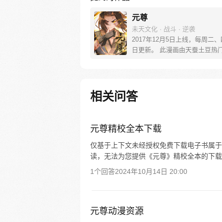
元尊
未天文化 · 战斗 · 逆袭
2017年12月5日上线，每周二
日更新。 此漫画由天蚕土豆热
《元尊》改编。少年执笔，龙蛇
劈开乱世，点亮苍穹。气掌乾坤
里，究竟是蟒雀吞龙，还是圣龙
起？！
相关问答
元尊精校全本下载
仅基于上下文未经授权免费下载电子书属于
读，无法为您提供《元尊》精校全本的下载
1个回答
2024年10月14日 20:00
元尊动漫资源