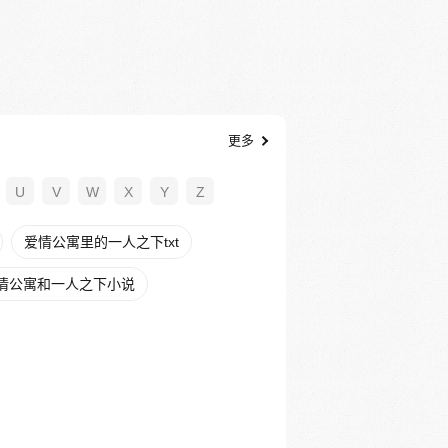
更多
U
V
W
X
Y
Z
爱情公寓里的一人之下txt
情公寓和一人之下小说