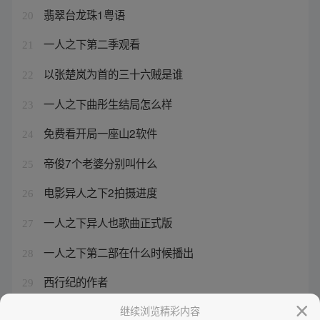
翡翠台龙珠1粤语
20
一人之下第二季观看
21
以张楚岚为首的三十六贼是谁
22
一人之下曲彤生结局怎么样
23
免费看开局一座山2软件
24
帝俊7个老婆分别叫什么
25
电影异人之下2拍摄进度
26
一人之下异人也歌曲正式版
27
一人之下第二部在什么时候播出
28
西行纪的作者
29
张楚岚老爸在哪
继续浏览精彩内容
30