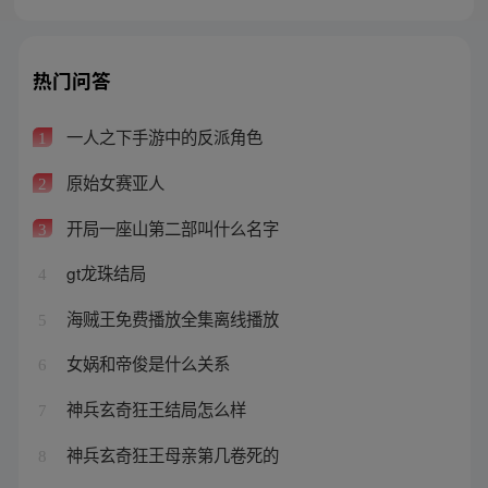
热门问答
一人之下手游中的反派角色
1
原始女赛亚人
2
开局一座山第二部叫什么名字
3
gt龙珠结局
4
海贼王免费播放全集离线播放
5
女娲和帝俊是什么关系
6
神兵玄奇狂王结局怎么样
7
神兵玄奇狂王母亲第几卷死的
8