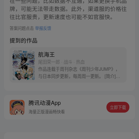
在一些问题，比如数据不互通，如果更换手机品
牌，可能无法带走数据。此外，渠道服的价格往
往比官服贵，更新速度也可能不如官服快。
答案问题点击
举报反馈
提到的作品
航海王
尾田荣一郎 · 战斗 · 热血
作品连载于周刊杂志《周刊少年JUMP》，
与日本同步更新，每周周一更新。 [简介]有
一个梦想成为海盗的少年叫路飞，他因误
食“恶魔果实”而成为了橡皮人，在获得超人
能力的同时付出了一辈子无法游泳的代价。
腾讯动漫App
十年后，路飞为实现与因救他而断臂的杰克
立即下载
斯的约定而出海，开始了以成为海盗王为目
海量正版漫画畅快看
标的伟大的冒险旅程！