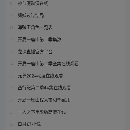
神与魔动漫在线
9
狐妖过过结局
10
海贼王角色一览表
11
开局一座山第二季集数
12
龙珠直播官方平台
13
开局一座山第二季全集在线观看
14
元尊2024动漫在线观看
15
西行纪第二季44集在线观看
16
开局一座山程大雷和李婉儿
17
一人之下电影版高清在线
18
白月初 小说
19