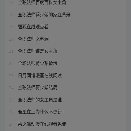
全职法师百度百科女主角
17
全职法师蒋少絮的家庭背景
18
碧狐在线观点看
19
全职法师之苏澜
20
全职法师谁是女主角
21
全职法师蒋少絮被污
22
日月同错漫画在线阅读
23
全职法师蒋少絮结局
24
全职法师的女主角是谁
25
吾凰在上为什么不更新了
26
碧之狐动漫在线观看免费
27