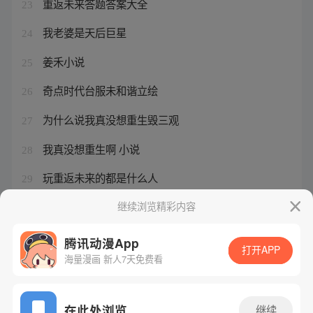
重返未来答题答案大全
23
我老婆是天后巨星
24
姜禾小说
25
奇点时代台服未和谐立绘
26
为什么说我真没想重生毁三观
27
我真没想重生啊 小说
28
玩重返未来的都是什么人
29
我真没想重生啊百度百科女主
继续浏览精彩内容
30
腾讯动漫App
打开APP
海量漫画 新人7天免费看
腾讯漫画
起点读书
QQ阅读
网站备案/许可证号：粤B2-20090059-5
在此处浏览
继续