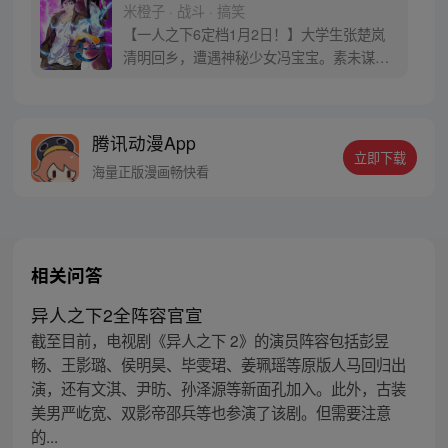
米橙子 · 战斗 · 搞笑
【一人之下6定档1月2日！】大学生张楚岚
清明回乡，遭遇神秘少女冯宝宝。素未谋面
的冯宝宝却对张楚岚异常熟悉，并将其带去
自己打工的快递公司。为了帮冯宝宝寻找她
的身世，也为了查清自己与爷爷身上的秘
腾讯动漫App
密，张楚岚的生活被彻底颠覆，与冯宝宝一
立即下载
同踏上“异人”之旅。
海量正版漫画畅快看
相关问答
异人之下2全阵容官宣
截至目前，电视剧《异人之下 2》的演员阵容包括彭昱
畅、王影璐、侯明昊、毕雯珺、姜珮瑶等原版人马回归出
演，还有文淇、尹昉、孙泽源等新面孔加入。此外，古装
美男严屹宽、双影帝邵兵等也参演了该剧。但需要注意
的...