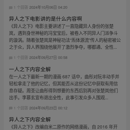
1 个回答
2024年10月06日 04:20
异人之下电影讲的是什么内容啊
《异人之下》电影主要讲述了一直隐藏异人身份的张楚
岚，遇到身世神秘的冯宝宝后，被卷入不同异人门派争斗
的漩涡。随着张楚岚是神秘功法“炁体源流”传人的秘密被公
之于众，异人界围绕他展开了激烈争夺，哪都通、全性...
1 个回答
2024年09月27日 00:58
一人之下内容全解
在一人之下最新一期的漫画 687 话中，曲彤对阮丰动手并
轻松拿走了他的记忆，但其能否从这份记忆中获取有用信
息存疑。周圣让曲彤得到想要的东西后别再对张楚岚他们
出手。李慕玄宣布退出全性，此事引发众多人围观...
1 个回答
2024年09月23日 00:12
异人之下内容全解
《异人之下》改编自米二原作的网络漫画，自 2016 年开