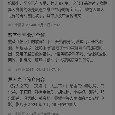
始播出，至今已有五季，共计 68 集。这部作品讲述了隐藏
异人身份的张楚岚遇到身世神秘的冯宝宝后，被卷入异人
世界的奇幻冒险故事，其中涉及中国传统文...
1 个回答
2024年09月21日 07:32
戴荃悟空歌词全解
戴荃《悟空》的歌词如下： 开始部分“月溅星河，长路漫
漫，风烟残尽，独影阑珊”营造了一种寂静清冷的孤寂氛
围，奠定了整首歌的基调。 “谁叫我身手不凡，谁让我爱恨
两难，到后来，肝肠寸断”，让人疑惑悟空为何爱...
1 个回答
2024年09月21日 07:19
异人之下简介内容
《异人之下》（又名《一人之下》）是由乌尔善执导，乌
尔善、王莉莉、孙家宇编剧，胡先煦、李宛妲、娜然、那
尔那茜、冯绍峰、邬家楷、乔振宇等人主演的奇幻动作电
影。影片于 2024 年 7 月 26 日在中国大...
1 个回答
2024年09月15日 20:07