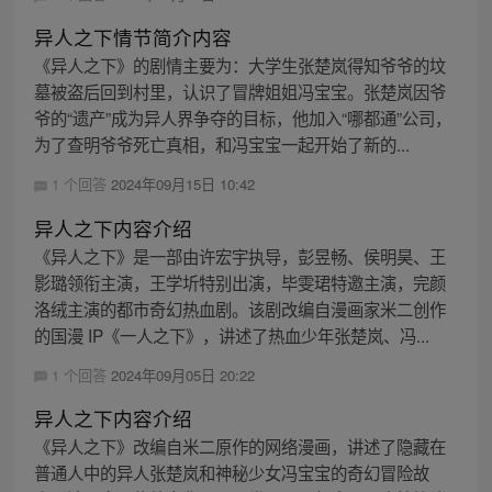
异人之下情节简介内容
《异人之下》的剧情主要为：大学生张楚岚得知爷爷的坟
墓被盗后回到村里，认识了冒牌姐姐冯宝宝。张楚岚因爷
爷的“遗产”成为异人界争夺的目标，他加入“哪都通”公司，
为了查明爷爷死亡真相，和冯宝宝一起开始了新的...
1 个回答
2024年09月15日 10:42
异人之下内容介绍
《异人之下》是一部由许宏宇执导，彭昱畅、侯明昊、王
影璐领衔主演，王学圻特别出演，毕雯珺特邀主演，完颜
洛绒主演的都市奇幻热血剧。该剧改编自漫画家米二创作
的国漫 IP《一人之下》，讲述了热血少年张楚岚、冯...
1 个回答
2024年09月05日 20:22
异人之下内容介绍
《异人之下》改编自米二原作的网络漫画，讲述了隐藏在
普通人中的异人张楚岚和神秘少女冯宝宝的奇幻冒险故