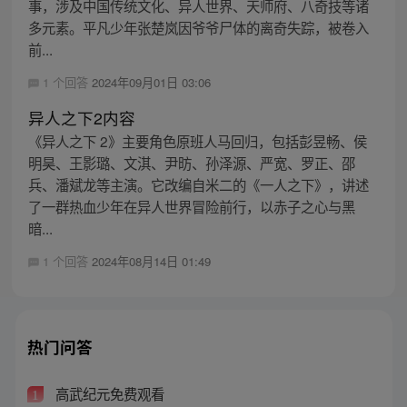
事，涉及中国传统文化、异人世界、天师府、八奇技等诸
多元素。平凡少年张楚岚因爷爷尸体的离奇失踪，被卷入
前...
1 个回答
2024年09月01日 03:06
异人之下2内容
《异人之下 2》主要角色原班人马回归，包括彭昱畅、侯
明昊、王影璐、文淇、尹昉、孙泽源、严宽、罗正、邵
兵、潘斌龙等主演。它改编自米二的《一人之下》，讲述
了一群热血少年在异人世界冒险前行，以赤子之心与黑
暗...
1 个回答
2024年08月14日 01:49
热门问答
高武纪元免费观看
1