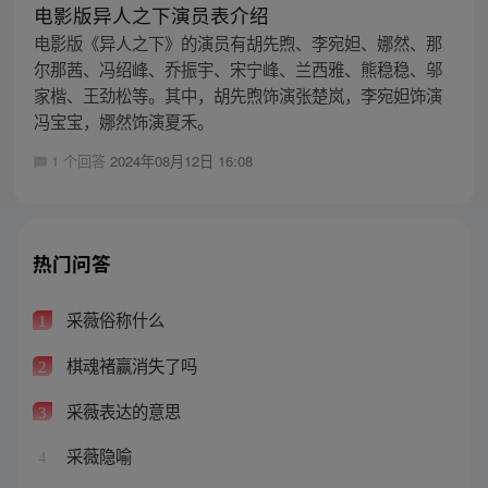
电影版异人之下演员表介绍
电影版《异人之下》的演员有胡先煦、李宛妲、娜然、那
尔那茜、冯绍峰、乔振宇、宋宁峰、兰西雅、熊稳稳、邬
家楷、王劲松等。其中，胡先煦饰演张楚岚，李宛妲饰演
冯宝宝，娜然饰演夏禾。
1 个回答
2024年08月12日 16:08
热门问答
采薇俗称什么
1
棋魂褚赢消失了吗
2
采薇表达的意思
3
采薇隐喻
4