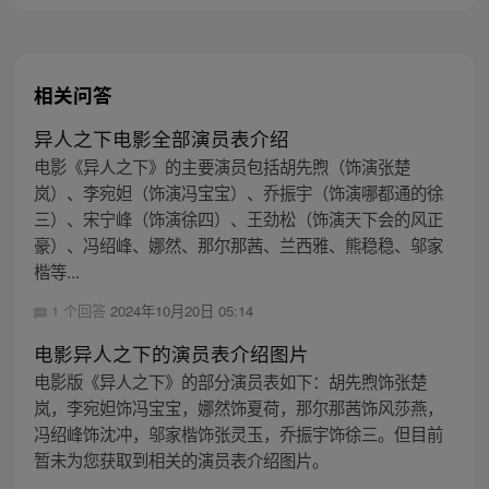
相关问答
异人之下电影全部演员表介绍
电影《异人之下》的主要演员包括胡先煦（饰演张楚
岚）、李宛妲（饰演冯宝宝）、乔振宇（饰演哪都通的徐
三）、宋宁峰（饰演徐四）、王劲松（饰演天下会的风正
豪）、冯绍峰、娜然、那尔那茜、兰西雅、熊稳稳、邬家
楷等...
1 个回答
2024年10月20日 05:14
电影异人之下的演员表介绍图片
电影版《异人之下》的部分演员表如下：胡先煦饰张楚
岚，李宛妲饰冯宝宝，娜然饰夏荷，那尔那茜饰风莎燕，
冯绍峰饰沈冲，邬家楷饰张灵玉，乔振宇饰徐三。但目前
暂未为您获取到相关的演员表介绍图片。