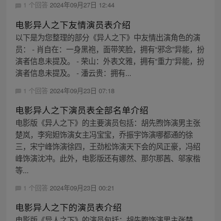
1 个回答
2024年09月27日 12:44
电影异人之下友情演员表介绍
以下是为您整理的部分《异人之下》中友情出演角色的演
员： - 肖自在：一身黑袍，面带笑脸，拥有“邪念”异能，扮
演者信息未提及。 - 荣山：外表文雅，拥有“重力”异能，扮
演者信息未提及。 - 潘云贵：拥有...
1 个回答
2024年09月23日 07:18
电影异人之下演员表全部名单介绍
电影版《异人之下》的主要演员包括：胡先煦饰演男主张
楚岚，李宛妲饰演女主冯宝宝，乔振宇饰演哪都通的徐
三，宋宁峰饰演徐四，王劲松饰演天下会的风正豪，冯绍
峰饰演沈冲。此外，电影版还有娜然、那尔那茜、邬家楷
等...
1 个回答
2024年09月23日 00:21
电影异人之下的演员表介绍
电影版《异人之下》的演员包括：胡先煦饰演男主张楚