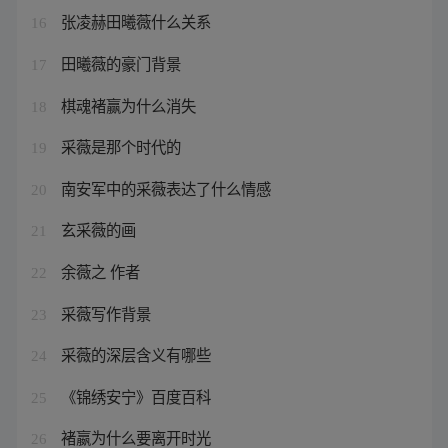
张凌赫田曦薇什么关系
16
田曦薇的豪门背景
17
棋魂褚赢为什么消失
18
采薇是那个时代的
19
南安军中的采薇表达了什么情感
20
玄采薇的画
21
余薇之 作者
22
采薇写作背景
23
采薇的深层含义有哪些
24
《锦绣安宁》百度百科
25
褚嬴为什么要离开时光
26