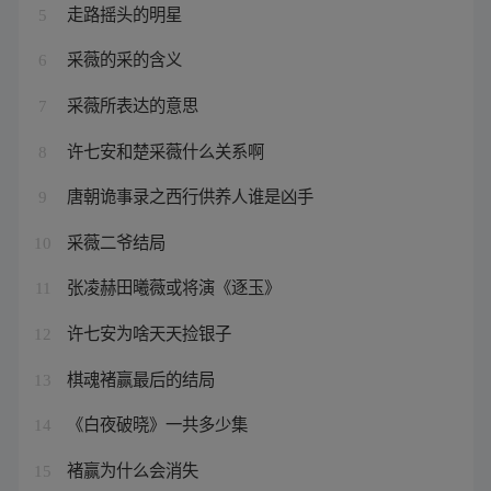
走路摇头的明星
5
采薇的采的含义
6
采薇所表达的意思
7
许七安和楚采薇什么关系啊
8
唐朝诡事录之西行供养人谁是凶手
9
采薇二爷结局
10
张凌赫田曦薇或将演《逐玉》
11
许七安为啥天天捡银子
12
棋魂褚赢最后的结局
13
《白夜破晓》一共多少集
14
褚赢为什么会消失
15