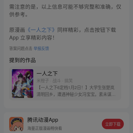
需注意的是，以上信息可能不够完整和准确，仅
供参考。
原漫画
《一人之下》
同样精彩，点击按钮下载
App 立享精彩内容！
答案问题点击
举报反馈
提到的作品
一人之下
米橙子 · 战斗 · 搞笑
【一人之下6定档1月2日！】大学生张楚岚
清明回乡，遭遇神秘少女冯宝宝。素未谋面
的冯宝宝却对张楚岚异常熟悉，并将其带去
自己打工的快递公司。为了帮冯宝宝寻找她
的身世，也为了查清自己与爷爷身上的秘
腾讯动漫App
密，张楚岚的生活被彻底颠覆，与冯宝宝一
立即下载
同踏上“异人”之旅。
海量正版漫画畅快看