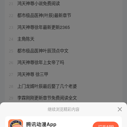
鸿天神尊小说免费阅读
21
都市极品医神(叶辰)最新章节
22
鸿天神尊徐年最新更新2365
23
主角陈天
24
都市极品医神叶辰顶点中文
25
鸿天神尊徐年上女帝了吗
26
鸿天神尊 徐三甲
27
上门龙婿叶辰最后娶了几个老婆
28
李霖刚刚更新章节免费阅读全文
29
李霖刚刚更新最新章节目录
继续浏览精彩内容
30
腾讯动漫App
打开APP