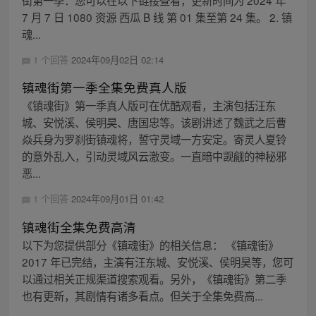
街第一季：您可以在以下链接查看，更新时间为 2024 年
7 月 7 日 1080 资源 西瓜 B 线 第 01 集至第 24 集。 2. 镇
魂...
1 个回答
2024年09月02日 02:14
镇魂街第一季全集免费真人版
《镇魂街》第一季真人版可在优酷观看，主演包括汪东
城、安悦溪、侯明昊、唐国忠等。该剧讲述了魏武之后曹
焱兵身为罗刹街镇魂将，誓守灵域一方安定。寄灵人夏铃
的意外乱入，引动灵域风云激变。一直暗中觊觎的神秘邪
恶...
1 个回答
2024年09月01日 01:42
镇魂街全集免费高清
以下为您提供部分《镇魂街》的相关信息： 《镇魂街》
2017 年已完结，主演有汪东城、安悦溪、侯明昊等，您可
以通过相关正规渠道搜索观看。另外，《镇魂街》第二季
也有更新，其剧情有诸多看点。但关于全集免费高...