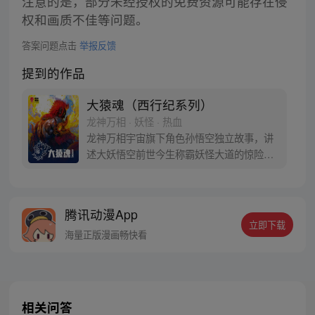
注意的是，部分未经授权的免费资源可能存在侵
权和画质不佳等问题。
答案问题点击
举报反馈
提到的作品
大猿魂（西行纪系列）
龙神万相 · 妖怪 · 热血
龙神万相宇宙旗下角色孙悟空独立故事，讲
述大妖悟空前世今生称霸妖怪大道的惊险历
程。 妖怪大道有自己的生存之道，某日，一
位猴妖因人类的祈愿从天而降，以鬼魈之名
响彻妖界，却因堕入暗魂无法再守护重要之
腾讯动漫App
人…六十年后，他再次破石而出，背负着守
立即下载
护族人的希望和信念打败了妖怪大道的霸
海量正版漫画畅快看
主，成为猴群之王，但故事仍在继续…
相关问答