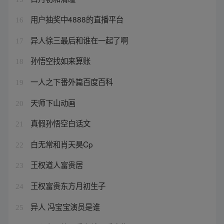
用户抽奖中4888的直播平台
16
异人徐三最后和谁在一起了啊
17
孙悟空找如来算账
18
一人之下番外篇百度百科
19
天师下山动画
20
真假孙悟空白话文
21
白无常和肖天昊Cp
22
王权道人富贵居
23
王权富贵东方月初生子
24
异人 冯宝宝演员是谁
25