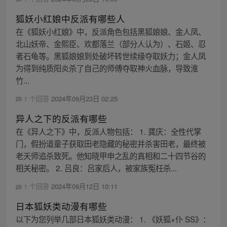
狐妖小红娘中反派有哪些人
在《狐妖小红娘》中，反派角色包括黑狐娘娘、金人凤、
北山妖帝、金熙臣、欢都落兰（部分人认为）、石姬、忍
者石龟等。黑狐娘娘到处破坏转世续缘夺取妖力；金人凤
为得到纯质阳炎杀了自己的师傅夺取神火血脉，导致淮
竹...
1 个回答
2024年09月23日 02:25
异人之下的反派有哪些
在《异人之下》中，反派人物包括： 1. 龚庆：全性代掌
门，假扮道童子获取田老隐藏的秘密并杀害田老，最终被
老天师追杀致死。他知晓甲申之乱的真相和二十四节谷的
相关秘密。 2. 吕良：吕家后人，被家族冤枉杀...
1 个回答
2024年09月12日 10:11
日本狐妖类动漫有哪些
以下为您列举几部日本狐妖类动漫： 1. 《妖狐×仆 SS》：