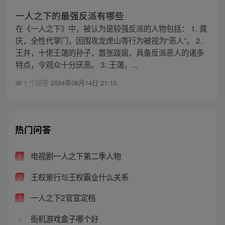
一人之下的最强反派有哪些
在《一人之下》中，被认为是较强反派的人物包括： 1. 龚
庆，全性代掌门，因围攻龙虎山等行为被视为“恶人”。 2.
王并，十佬王蔼的孙子，嚣张跋扈，具备反派恶人的诸多
特点，令观众十分厌恶。 3. 王蔼，...
1 个回答
2024年08月14日 21:10
热门问答
电视剧一人之下第二季人物
1
王权景行与王权霸业什么关系
2
一人之下2官宣定档
3
街机游戏盒子哪个好
4