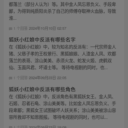
都落兰（部分人认为）等。其中金人凤忘恩负义、手段卑
鄙，为得到纯质阳炎杀了自己的师傅夺取神火血脉，导致
淮...
1 个回答
2024年10月10日 02:57
狐妖小红娘中反派有哪些名字
在《狐妖小红娘》中，较为知名的反派有：一代宗师金人
猪、父慈子孝的王权景行、黑狐娘娘、人渣金人凤、欢都
落兰的表哥、涂山美美、赤须火龙、蛇发火姬、虎鹤双
仙、玉面风君、坏道士等。 等待电视剧的同时，也...
1 个回答
2024年09月23日 22:05
狐妖小红娘中反派有哪些角色
在《狐妖小红娘》中，反派角色有黑狐妖女王、金人凤、
石姬、忍者石龟、涂山美美等。比如金人凤忘恩负义、手
段卑鄙；黑狐女王试图破坏人妖关系；涂山美美被涂山容
容所救却不知恩图报。 等待电视剧的同时，也可以...
1 个回答
2024年09月23日 19:09