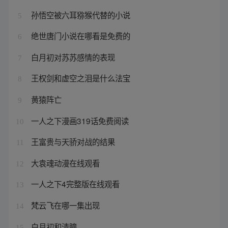
孙悟空被六耳猕猴代替的小说
5
绝世唐门小说在哪看是免费的
6
白月初对苏苏感情的表现
7
王权剑和虚空之泪是什么法宝
8
黄猿阵亡
9
一人之下漫画319话免费阅读
10
王富贵与天骄对战的结果
11
大袁魂动漫在线观看
12
一人之下4完整版在线观看
13
梵云飞在哪一集出现
14
白月初和清瞳
15