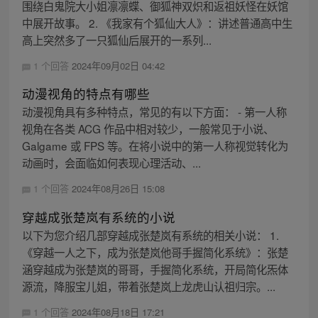
围绕白鬼院大小姐凛凛蝶、御狐神双炽和返祖妖怪在妖馆
中展开故事。 2. 《我家有个狐仙大人》：讲述普通高中生
高上突然多了一只狐仙后展开的一系列...
1 个回答
2024年09月02日 04:42
动漫视角的特点有哪些
动漫视角具有多种特点，常见的有以下方面： - 第一人称
视角在各类 ACG 作品中相对较少，一般常见于小说、
Galgame 或 FPS 等。在将小说中的第一人称视觉转化为
动画时，会面临如何表现心理活动、...
1 个回答
2024年08月26日 15:08
穿越成张楚岚有系统的小说
以下为您介绍几部穿越成张楚岚有系统的相关小说： 1.
《穿越一人之下，成为张楚岚他哥手握简化系统》：张楚
涵穿越成为张楚岚的哥哥，手握简化系统，开局简化炁体
源流，降服宝儿姐，带着张楚岚上龙虎山认祖归宗。...
1 个回答
2024年08月18日 17:21