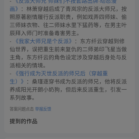
-
《反派大师兄 师妹们不按套路出牌·动态漫
画》
：林萧穿越后成了青岚宗的反派大师兄，按
照原著剧情履行反派职责，例如戏弄四师妹、偷
三师妹衣物、往二师妹水里下猛药等，在男主叶
辰拜入师门时准备毒害男主。
-
《我家大师兄是个反派》
：东方纤云穿越到修
仙世界，误把重生前来复仇的二师弟印飞星当做
主角，东方纤云的角色设定涉及穿越后身处与反
派相关的情境。
-
《强行成为灭世反派的师兄后（穿越重
生）》
：桑瑾逐穿书成为反派的师兄，他将反派
养成阳光开朗小奶狗，但后来反派重生，引发一
系列故事。
答案问题点击
举报反馈
提到的作品