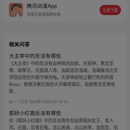
腾讯动漫App
立即下载
海量正版漫画畅快看
相关问答
大主宰中的反派有哪些
《大主宰》中的反派有血神族的血弑、天邪神、黑龙至
尊、柳擎天、无面道人等。血弑追杀洛璃，洛璃躲进北灵
学院后他在外面守株待兔。天邪神是牧尘要打败的终极
Boss，曾被浮屠古族的大浮屠塔镇压，指使黑龙至尊吸
取...
1 个回答
2024年10月24日 10:10
狐妖小红狼反派有哪些
在《狐妖小红娘》中的反派角色包括黑狐妖女王、金人
凤、石姬、忍者石龟、涂山美美、北山妖帝、金熙臣、欢