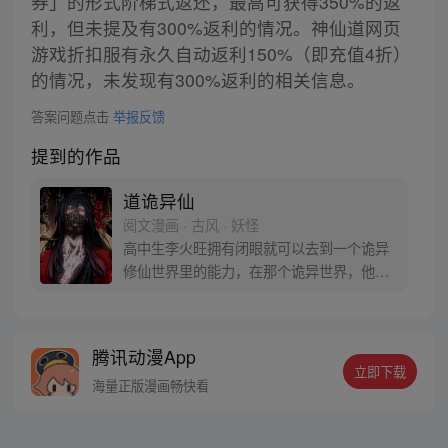
券」的形式阶梯式返还，最高可获得350%的返
利，但未提及有300%返利的情况。神仙道网页
游戏折扣服有永久自动返利150%（即充值4折）
的情况，未发现有300%返利的相关信息。
答案问题点击
举报反馈
提到的作品
道诡异仙
阅文漫画 · 古风 · 妖怪
高中生李火旺拥有闭眼就可以去到一个诡异
修仙世界里的能力，在那个诡异世界，他被
称作“师傅”的人抓去当了一个随时会被炼制
成丹药的药人。而现实世界的李火旺是个住
在精神病院已经没法上学的精神病。医生告
腾讯动漫App
诉他，诡异修仙世界不过是他的幻觉。现在
立即下载
真真假假，假假真真，李火旺崩溃的哭喊
海量正版漫画畅快看
着：“妈，我真的分不清啊！”