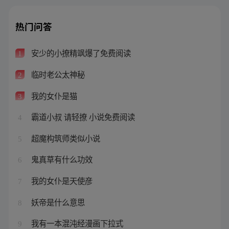
热门问答
安少的小撩精飒爆了免费阅读
1
临时老公太神秘
2
我的女仆是猫
3
霸道小叔 请轻撩 小说免费阅读
4
超魔构筑师类似小说
5
鬼真草有什么功效
6
我的女仆是天使彦
7
妖帝是什么意思
8
我有一本混沌经漫画下拉式
9