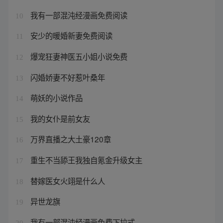
我有一部混沌经漫画免费阅读
10
安少的暖婚新妻免费阅读
11
爆宠狂妻神医五小姐小说免费
12
闪婚娇妻不好惹叶桑年
13
萌妖的小说作品
14
我的女仆是前女友
15
万界直播之大土豪120章
16
重生不当舔王我独自氪金升级女主
17
替嫁医女火翊是什么人
18
异世龙旗
19
我有一部混沌经漫画免费下拉式
20