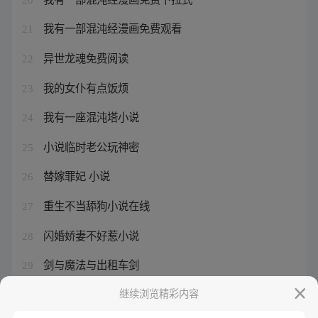
我有一部混沌经漫画免费观看
21
异世龙魂免费阅读
22
我的女仆有点饭烦
23
我有一座混沌塔小说
24
小说临时老公玩神密
25
替嫁罪妃 小说
26
重生不当舔狗小说在线
27
闪婚娇妻不好惹小说
28
剑与魔法与出租车剑
29
爆宠狂妻神医五小姐 小说
继续浏览精彩内容
30