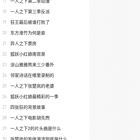
17
一人之下第二季动漫
18
一人之下第三季反派
19
狂王最后被谁打败了
20
东方淮竹为何是妾
21
异人之下票房
22
狐妖小红娘南宫昰
23
涂山雅雅熬来三少番外
24
邻家诗话在哪里录制的
25
一人之下张楚岚的老婆
26
狐妖小红娘最精彩的一季
27
四张狂的背景故事
28
一人之下电影胡先煦
29
一人之下2的片头曲是什么
30
张楚岚的炁体源流到底是什么