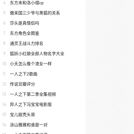
4
东方末和洛小熠cp
5
傲来国三少爷与黑狐的关系
6
莎头是真情侣吗
7
东方角色全图鉴
8
通灵王战斗力排名
9
狐妖小红娘全部人物名字大全
10
小夭怎么像个渣女一样
11
一人之下2歌曲
12
传说豆瓣评分
13
一人之下第二季全集视频
14
异人之下冯宝宝电影版
15
宝儿姐秃头哥
16
涂山雅雅和谁是一对