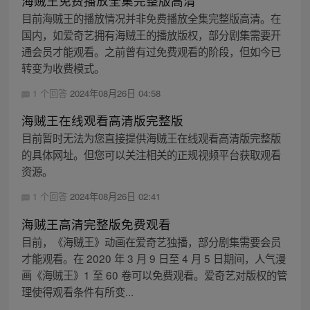
海贼王免费播放全集完整版高清
目前海贼王的播放情况并非免费播放全集完整版高清。在
国内，如爱奇艺拥有海贼王的播放版权，部分剧集需要开
通会员才能观看。之前曾有过免费观看的阶段，但如今已
转变为收费模式。
1 个回答
2024年08月26日 04:58
海贼王在线观看高清版完整版
目前暂时无法为您直接提供海贼王在线观看高清版完整版
的具体网址。但您可以关注相关的正规视频平台获取观看
资源。
1 个回答
2024年08月26日 02:41
海贼王高清完整版免费观看
目前，《海贼王》动画在爱奇艺独播，部分剧集需要会员
才能观看。在 2020 年 3 月 9 日至 4 月 5 日期间，人气漫
画《海贼王》1 至 60 卷可以免费观看。爱奇艺对版权的管
理使得观看条件有所变...