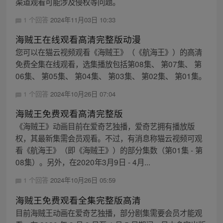
渠道观看可能涉及侵权等问题。
1 个回答
2024年11月03日 10:33
海贼王在线观看高清完整版动漫
您可以在猫云视频观看《海贼王》（《航海王》）的高清
免费全集在线观看，选集播放包括第08集、 第07集、 第
06集、 第05集、 第04集、 第03集、 第02集、 第01集。
1 个回答
2024年10月26日 07:04
海贼王免费观看高清完整版
《海贼王》动画目前在爱奇艺独播，爱奇艺拥有播放版
权，其最新集需会员观看。不过，有消息称猫云视频可观
看《航海王》（即《海贼王》）的部分集数（第01集 - 第
08集）。另外，在2020年3月9日 - 4月...
1 个回答
2024年10月26日 05:59
海贼王免费观看全集完整版高清
目前海贼王动画在爱奇艺独播，部分剧集需要会员才能观