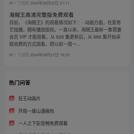
1 个回答
2024年08月22日 21:11
海贼王高清完整版免费观看
目前，《海贼王》的观看情况如下： - 动画方面，在爱奇
艺独播，拥有播放版权。一直以来，海贼王最新一集需要
会员 VIP 才能观看，从 926 集更新后，从 866 集开始采
取收费的方式观看，把以前一周一...
1 个回答
2024年08月21日 19:25
热门问答
狂王动画片
1
开局一座山漫画包
2
一人之下彭昱畅免费观看
3